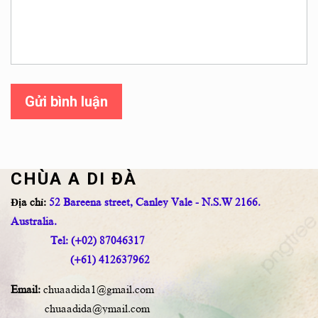
Gửi bình luận
CHÙA A DI ĐÀ
Địa chỉ:
52 Bareena street, Canley Vale - N.S.W 2166.
Australia.
Tel: (+02) 87046317
(+61) 412637962
Email:
chuaadida1@gmail.com
chuaadida@ymail.com