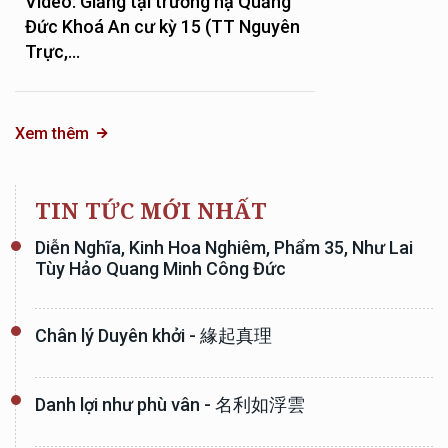
Video: Giảng tại trường hạ Quảng
Đức Khoá An cư kỳ 15 (TT Nguyên
Trực,...
Xem thêm
TIN TỨC MỚI NHẤT
Diễn Nghĩa, Kinh Hoa Nghiêm, Phẩm 35, Như Lai
Tùy Hảo Quang Minh Công Đức
Chân lý Duyên khởi - 緣起真理
Danh lợi như phù vân - 名利如浮雲