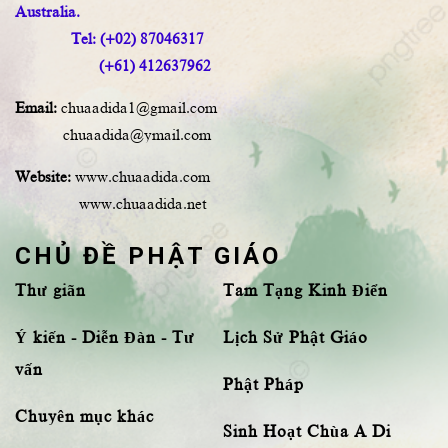
Australia.
Tel: (+02) 87046317
(+61) 412637962
Email:
chuaadida1@gmail.com
chuaadida@ymail.com
Website:
www.chuaadida.com
www.chuaadida.net
CHỦ ĐỀ PHẬT GIÁO
Thư giãn
Tam Tạng Kinh Điển
Ý kiến - Diễn Đàn - Tư
Lịch Sử Phật Giáo
vấn
Phật Pháp
Chuyên mục khác
Sinh Hoạt Chùa A Di