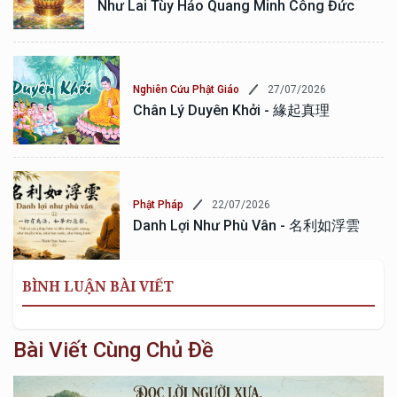
Như Lai Tùy Hảo Quang Minh Công Đức
27/07/2026
Nghiên Cứu Phật Giáo
Chân Lý Duyên Khởi - 緣起真理
22/07/2026
Phật Pháp
Danh Lợi Như Phù Vân - 名利如浮雲
BÌNH LUẬN BÀI VIẾT
Bài Viết Cùng Chủ Đề