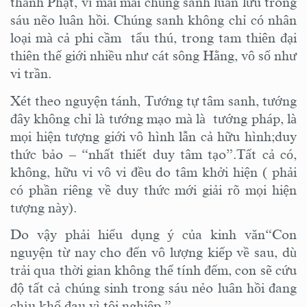
thành Phật, vì mãi mãi chúng sanh luân lưu trong
sáu nẽo luân hồi. Chúng sanh không chỉ có nhân
loại mà cả phi cầm tẩu thú, trong tam thiên đại
thiên thế giới nhiều như cát sông Hằng, vô số như
vi trần.
Xét theo nguyện tánh, Tướng tự tâm sanh, tướng
đây không chỉ là tướng mạo mà là tướng pháp, là
mọi hiện tượng giới vô hình lẫn cả hữu hình;duy
thức bảo – “nhất thiết duy tâm tạo”.Tất cả có,
không, hữu vi vô vi đều do tâm khởi hiện ( phải
có phần riêng về duy thức mới giải rõ mọi hiện
tượng này).
Do vậy phải hiểu dụng ý của kinh văn“Con
nguyện từ nay cho đến vô lượng kiếp về sau, dù
trải qua thời gian không thể tính đếm, con sẽ cứu
độ tất cả chúng sinh trong sáu nẻo luân hồi đang
chịu khổ đau vì tội nghiệp.”.