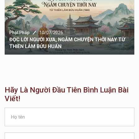
Phật Pháp
10/07/2026
ĐỌC LỜI NGƯỜI XƯA, NGẪM CHUYỆN THỜI NAY TỪ
THIỀN LÂM BỬU HUẤN
Hãy Là Người Đầu Tiên Bình Luận Bài
Viết!