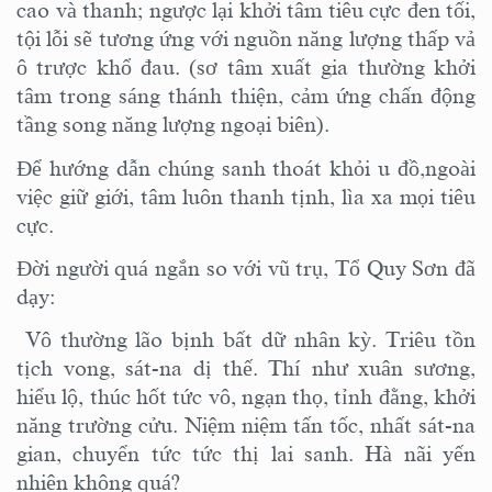
cao và thanh; ngược lại khởi tâm tiêu cực đen tối,
tội lỗi sẽ tương ứng với nguồn năng lượng thấp vả
ô trược khổ đau. (sơ tâm xuất gia thường khởi
tâm trong sáng thánh thiện, cảm ứng chấn động
tầng song năng lượng ngoại biên).
Để hướng dẫn chúng sanh thoát khỏi u đồ,ngoài
việc giữ giới, tâm luôn thanh tịnh, lìa xa mọi tiêu
cực.
Đời người quá ngắn so với vũ trụ, Tổ Quy Sơn đã
dạy:
Vô thường lão bịnh bất dữ nhân kỳ. Triêu tồn
tịch vong, sát-na dị thế. Thí như xuân sương,
hiểu lộ, thúc hốt tức vô, ngạn thọ, tỉnh đằng, khởi
năng trường cửu. Niệm niệm tấn tốc, nhất sát-na
gian, chuyển tức tức thị lai sanh. Hà nãi yến
nhiên không quá?