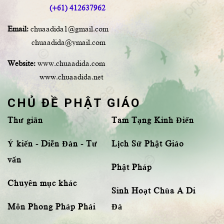
(+61) 412637962
Email:
chuaadida1@gmail.com
chuaadida@ymail.com
Website:
www.chuaadida.com
www.chuaadida.net
CHỦ ĐỀ PHẬT GIÁO
Thư giãn
Tam Tạng Kinh Điển
Ý kiến - Diễn Đàn - Tư
Lịch Sử Phật Giáo
vấn
Phật Pháp
Chuyên mục khác
Sinh Hoạt Chùa A Di
Môn Phong Pháp Phái
Đà