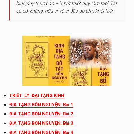
hình;duy thức bảo – “nhất thiết duy tâm tạo”.Tất
cả có, không, hữu vi vô vi đều do tâm khởi hiện
TRIẾT LÝ ĐẠI TẠNG KINH
ĐỊA TẠNG BỔN NGUYỆN: Bài 1
ĐỊA TẠNG BỔN NGUYỆN: Bài 2
ĐỊA TẠNG BỔN NGUYỆN: Bài 3
ĐỊA TẠNG BỔN NGUYỆN: Bài 4