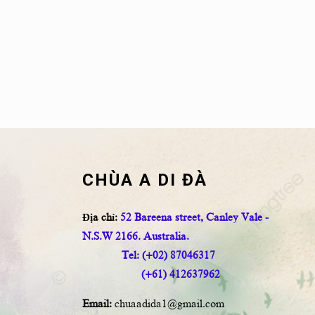
CHÙA A DI ĐÀ
Địa chỉ:
52 Bareena street, Canley Vale -
N.S.W 2166. Australia.
Tel: (+02) 87046317
(+61) 412637962
Email:
chuaadida1@gmail.com