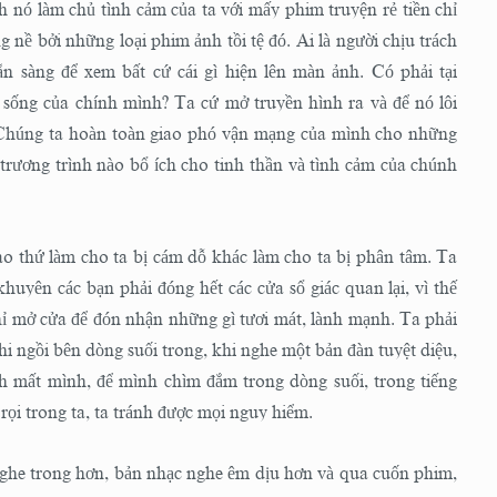
ình nó làm chủ tình cảm của ta với mấy phim truyện rẻ tiền chỉ
ng nề bởi những loại phim ảnh tồi tệ đó. Ai là người chịu trách
n sàng để xem bất cứ cái gì hiện lên màn ảnh. Có phải tại
i sống của chính mình? Ta cứ mở truyền hình ra và để nó lôi
. Chúng ta hoàn toàn giao phó vận mạng của mình cho những
trương trình nào bổ ích cho tinh thần và tình cảm của chúnh
ao thứ làm cho ta bị cám dỗ khác làm cho ta bị phân tâm. Ta
khuyên các bạn phải đóng hết các cửa sổ giác quan lại, vì thế
hỉ mở cửa để đón nhận những gì tươi mát, lành mạnh. Ta phải
i ngồi bên dòng suối trong, khi nghe một bản đàn tuyệt diệu,
h mất mình, để mình chìm đắm trong dòng suối, trong tiếng
rọi trong ta, ta tránh được mọi nguy hiểm.
 nghe trong hơn, bản nhạc nghe êm dịu hơn và qua cuốn phim,