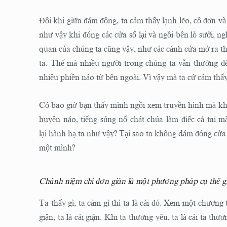
Đôi khi giữa đám đông, ta cảm thấy lạnh lẽo, cô đơn v
như vậy khi đóng các cửa sổ lại và ngồi bên lò sưởi, 
quan của chúng ta cũng vậy, như các cánh cửa mở ra thế 
ta. Thế mà nhiều người trong chúng ta vẫn thường để
nhiêu phiền nảo từ bên ngoài. Vì vậy mà ta cứ cảm thấy l
Có bao giờ bạn thấy mình ngồi xem truyền hình mà kh
huyên náo, tiếng súng nổ chát chúa làm điếc cả tai 
lại hành hạ ta như vậy? Tại sao ta không dám đóng cửa lạ
một mình?
Chánh niệm chỉ đơn giản là một phương pháp cụ thể gi
Ta thấy gì, ta cảm gì thì ta là cái đó. Xem một chương 
giận, ta là cái giận. Khi ta thương yêu, ta là cái ta th