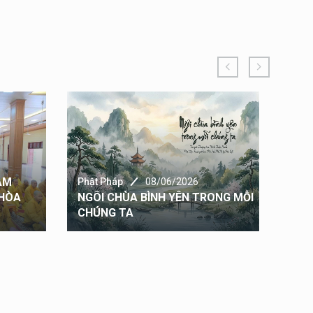
ÂM
Phật Pháp
08/06/2026
 HÒA
NGÔI CHÙA BÌNH YÊN TRONG MỖI
Phật
CHÚNG TA
Dan