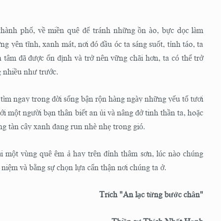
ỏ thành phố, về miền quê để tránh những ồn ào, bực dọc làm
g yên tĩnh, xanh mát, nơi đó đầu óc ta sáng suốt, tỉnh táo, ta
tâm đã được ổn định và trở nên vững chãi hơn, ta có thể trở
g nhiều như trước.
i tìm ngay trong đời sống bận rộn hàng ngày những yếu tố tươi
tới một người bạn thân biết an ủi và nâng đở tinh thần ta, hoặc
ng tàn cây xanh đang run nhè nhẹ trong gió.
ại một vùng quê êm ả hay trên đỉnh thâm sơn, lúc nào chúng
 niệm và bằng sự chọn lựa cẩn thận nơi chúng ta ở.
Trích "An lạc từng bước chân"