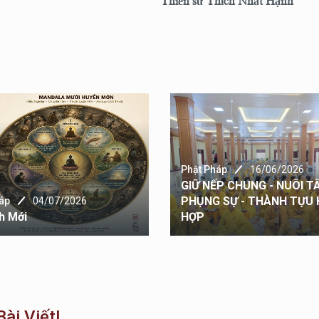
Thiền sư Thích Nhất Hạnh
Phật Pháp
16/06/2026
GIỮ NẾP CHUNG - NUÔI T
PHỤNG SỰ - THÀNH TỰU
áp
04/07/2026
nh Mới
HỢP
ài Viết!