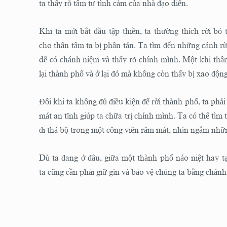
ta thấy rõ tâm tư tình cảm của nhà đạo diển.
Khi ta mới bắt đầu tập thiền, ta thường thích rời b
cho thân tâm ta bị phân tán. Ta tìm đến những cánh rừn
dễ có chánh niệm và thấy rõ chính mình. Một khi thân 
lại thành phố và ở lại đó mà không còn thấy bị xao độn
Đôi khi ta không đủ điều kiện để rời thành phố, ta phả
mát an tĩnh giúp ta chữa trị chính mình. Ta có thể tìm 
đi thả bộ trong một công viên râm mát, nhìn ngắm nhữ
Dù ta đang ở đâu, giữa một thành phố náo niệt hay t
ta cũng cần phải giữ gìn và bảo vệ chúng ta bằng chánh