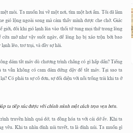
à mệt mỏi. Ta muốn lui về một nơi, tìm một hơi ấm. Tôi đã làm
nghe gió lộng ngoài song mà cảm thấy mình được che chở. Giác
giới, đôi khi gió lạnh lùa vào thổi tứ tung mọi thứ trong lòng
 cửa mở như vậy suốt ngày, để lòng họ bị xáo trộn bởi bao
ạnh lẽo, trơ trụi, và đầy sợ hãi.
ông dám tắt máy dù chương trình chẳng có gì hấp dẩn? Tiếng
mà ta vẫn không có cam đảm đứng dậy để tắt máy. Tại sao ta
i? Có phải ta sợ cô đơn, sợ đối diện với nỗi trống trải khi ta ở
úp ta tiếp xúc được với chính mình một cách trọn vẹn hơn.
trình truyền hình quá dở, ta đồng hóa ta với cái dở ấy. Khi ta
ương yêu. Khi ta nhìn đỉnh núi tuyết, ta là đỉnh núi. Ta muốn gì