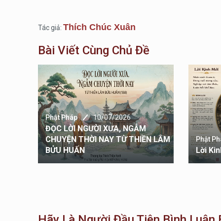
Thích Chúc Xuân
Tác giả:
Bài Viết Cùng Chủ Đề
Phật Pháp
10/07/2026
ĐỌC LỜI NGƯỜI XƯA, NGẪM
CHUYỆN THỜI NAY TỪ THIỀN LÂM
Phật Ph
名利如浮雲
BỬU HUẤN
Lời Ki
Hãy Là Người Đầu Tiên Bình Luận B