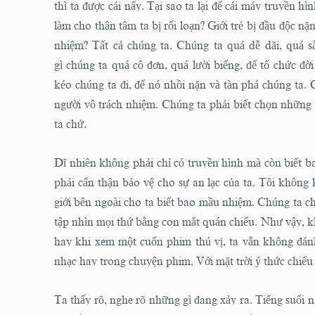
thì ta được cái nấy. Tại sao ta lại để cái máy truyền h
làm cho thân tâm ta bị rối loạn? Giới trẻ bị đầu độc nặ
nhiệm? Tất cả chúng ta. Chúng ta quá dễ dãi, quá sẵ
gì chúng ta quá cô đơn, quá lười biếng, để tổ chức đờ
kéo chúng ta đi, để nó nhồi nặn và tàn phá chúng ta
người vô trách nhiệm. Chúng ta phải biết chọn những 
ta chứ.
Dĩ nhiên không phải chỉ có truyền hình mà còn biết b
phải cẩn thận bảo vệ cho sự an lạc của ta. Tôi không 
giới bên ngoài cho ta biết bao mầu nhiệm. Chúng ta c
tập nhìn mọi thứ bằng con mắt quán chiếu. Như vậy, kh
hay khi xem một cuốn phim thú vị, ta vẫn không đán
nhạc hay trong chuyện phim. Với mặt trời ý thức chiếu 
Ta thấy rõ, nghe rõ những gì đang xảy ra. Tiếng suối