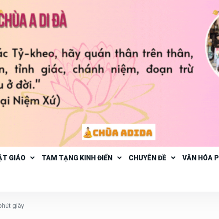
ẬT GIÁO
TAM TẠNG KINH ĐIỂN
CHUYÊN ĐỀ
VĂN HÓA 
phút giây