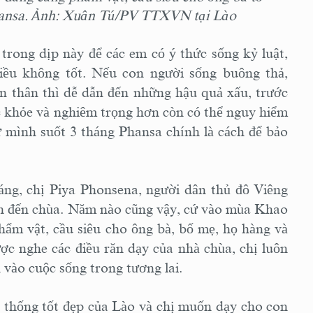
Phansa. Ảnh: Xuân Tú/PV TTXVN tại Lào
trong dịp này để các em có ý thức sống kỷ luật,
iều không tốt. Nếu con người sống buông thả,
n thân thì dễ dẫn đến những hậu quả xấu, trước
i sức khỏe và nghiêm trọng hơn còn có thể nguy hiểm
iữ mình suốt 3 tháng Phansa chính là cách để bảo
áng, chị Piya Phonsena, người dân thủ đô Viêng
ẫn đến chùa. Năm nào cũng vậy, cứ vào mùa Khao
hẩm vật, cầu siêu cho ông bà, bố mẹ, họ hàng và
ợc nghe các điều răn dạy của nhà chùa, chị luôn
 vào cuộc sống trong tương lai.
n thống tốt đẹp của Lào và chị muốn dạy cho con