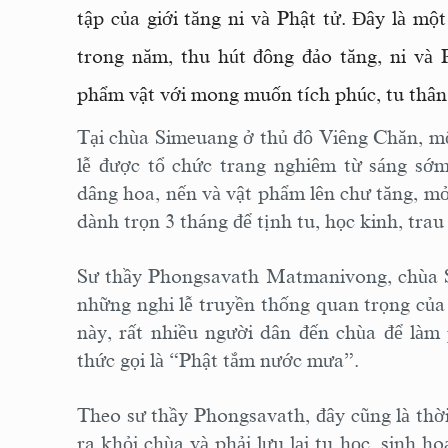
tập của giới tăng ni và Phật tử. Đây là mộ
trong năm, thu hút đông đảo tăng, ni và
phẩm vật với mong muốn tích phúc, tu thân v
Tại chùa Simeuang ở thủ đô Viêng Chăn, mộ
lễ được tổ chức trang nghiêm từ sáng sớm
dâng hoa, nến và vật phẩm lên chư tăng, mở
dành trọn 3 tháng để tịnh tu, học kinh, trau
Sư thầy Phongsavath Matmanivong, chùa S
những nghi lễ truyền thống quan trọng củ
này, rất nhiều người dân đến chùa để làm
thức gọi là “Phật tắm nước mưa”.
Theo sư thầy Phongsavath, đây cũng là thời
ra khỏi chùa và phải lưu lại tu học, sinh h