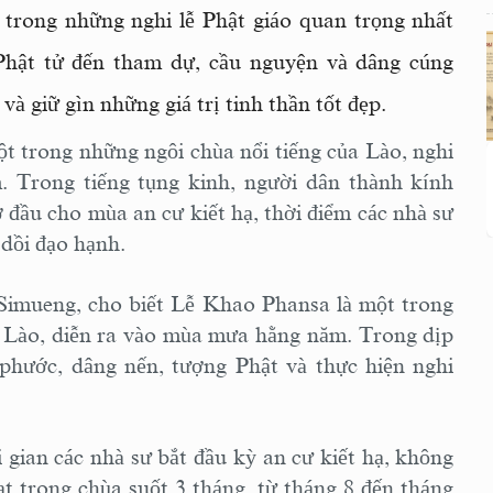
t trong những nghi lễ Phật giáo quan trọng nhất
 Phật tử đến tham dự, cầu nguyện và dâng cúng
à giữ gìn những giá trị tinh thần tốt đẹp.
t trong những ngôi chùa nổi tiếng của Lào, nghi
. Trong tiếng tụng kinh, người dân thành kính
 đầu cho mùa an cư kiết hạ, thời điểm các nhà sư
 dồi đạo hạnh.
imueng, cho biết Lễ Khao Phansa là một trong
a Lào, diễn ra vào mùa mưa hằng năm. Trong dịp
 phước, dâng nến, tượng Phật và thực hiện nghi
 gian các nhà sư bắt đầu kỳ an cư kiết hạ, không
oạt trong chùa suốt 3 tháng, từ tháng 8 đến tháng