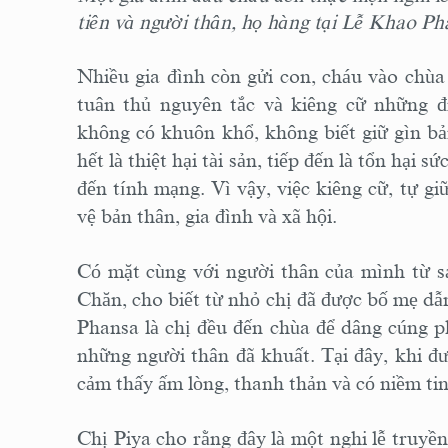
tiên và người thân, họ hàng tại Lễ Khao 
Nhiều gia đình còn gửi con, cháu vào chùa 
tuân thủ nguyên tắc và kiêng cữ những đ
không có khuôn khổ, không biết giữ gìn bả
hết là thiệt hại tài sản, tiếp đến là tổn hạ
đến tính mạng. Vì vậy, việc kiêng cữ, tự g
vệ bản thân, gia đình và xã hội.
Có mặt cùng với người thân của mình từ s
Chăn, cho biết từ nhỏ chị đã được bố mẹ d
Phansa là chị đều đến chùa để dâng cúng p
những người thân đã khuất. Tại đây, khi đư
cảm thấy ấm lòng, thanh thản và có niềm tin
Chị Piya cho rằng đây là một nghi lễ truyề