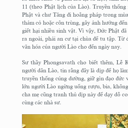
11 (theo Phật lịch của Lào). Truyền thống 
Phật và chư Tăng đi hoằng pháp trong mùa 
thảm cỏ hoặc côn trùng, gây ảnh hưởng đến 
giết hại nhiều sinh vật. Vì vậy, Đức Phật 
ra ngoài, phải an cư tại chùa để tu tập. Từ 
văn hóa của người Lào cho đến ngày nay.
Sư thầy Phongsavath cho biết thêm, Lễ 
người dân Lào, tin rằng đây là dịp để họ là
truyền thống cúng dường, giữ gìn đạo đức v
lớn người Lào ngừng uống rượu, bia, không
cha mẹ cũng tranh thủ dịp này để dạy dỗ co
cùng các nhà sư.