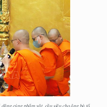
ễ dâng cúng phẩm vật, cầu siêu cho ông bà tổ