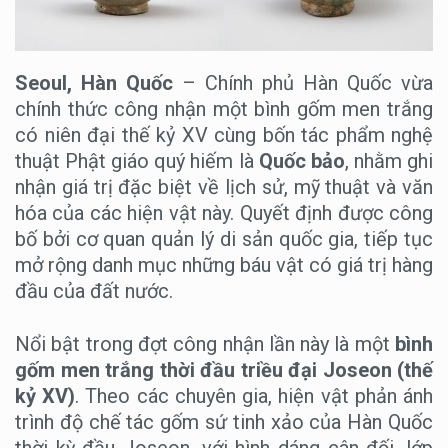
Seoul, Hàn Quốc
– Chính phủ Hàn Quốc vừa
chính thức công nhận một bình gốm men trắng
có niên đại thế kỷ XV cùng bốn tác phẩm nghệ
thuật Phật giáo quý hiếm là
Quốc bảo
, nhằm ghi
nhận giá trị đặc biệt về lịch sử, mỹ thuật và văn
hóa của các hiện vật này. Quyết định được công
bố bởi cơ quan quản lý di sản quốc gia, tiếp tục
mở rộng danh mục những báu vật có giá trị hàng
đầu của đất nước.
Nổi bật trong đợt công nhận lần này là một
bình
gốm men trắng thời đầu triều đại Joseon (thế
kỷ XV)
. Theo các chuyên gia, hiện vật phản ánh
trình độ chế tác gốm sứ tinh xảo của Hàn Quốc
thời kỳ đầu Joseon, với hình dáng cân đối, lớp