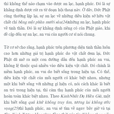
thì không thể nào chạm vào được an lạc, hạnh phúc. Đó là sự
khẳng định được rút ra từ đoạn hội thoại này. Ở đây, Đức Phật
cũng thường lặp lại, sự an lạc về những điều kiện sở hữu vật
chất chỉ
bằng một phần mười sáu(24)
những an lạc, hạnh phúc
về tinh thần. Đó là sự khẳng định riêng có của Phật giáo, khi
đề cập đến sự an lạc, an vui của người cư sĩ nói chung.
Từ cơ sở cho rằng, hạnh phúc trên phương diện tinh thần luôn
cao hơn những giá trị hạnh phúc do vật chất đem lại, Đức
Phật đã mở ra một con đường dẫn đến hạnh phúc an vui,
không lệ thuộc quá nhiều vào điều kiện vật chất. Đó chính là
niềm hạnh phúc, an vui do biết sống trong hiện tại. Có thể,
điều kiện vật chất của mỗi người có khác biệt nhau, nhưng
một khi biết sống với những gì hiện có, nói cách khác là biết
an trú trong hiện tại, thì cảm thụ hạnh phúc của mỗi người
hoàn toàn khác biệt nhau. Theo
KinhNhất Dạ Hiền Giả,
một
khi biết sống
quá khứ không truy tìm, tương lai không ước
vọng
(25)
thì hạnh phúc, an vui sẽ tìm về ngay bây giờ và tại