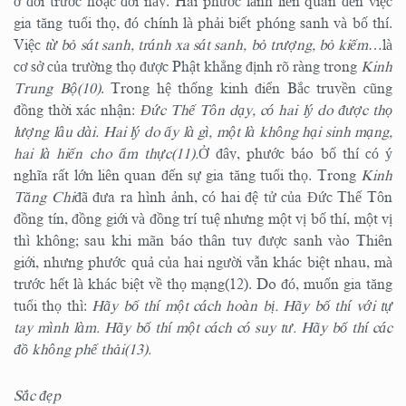
ở đời trước hoặc đời này. Hai phước lành liên quan đến việc
gia tăng tuổi thọ, đó chính là phải biết phóng sanh và bố thí.
Việc
từ bỏ sát sanh, tránh xa sát sanh, bỏ trượng, bỏ kiếm
…là
cơ sở của trường thọ được Phật khẳng định rõ ràng trong
Kinh
Trung Bộ(10)
. Trong hệ thống kinh điển Bắc truyền cũng
đồng thời xác nhận:
Đức Thế Tôn dạy, có hai lý do được thọ
lượng lâu dài. Hai lý do ấy là gì, một là không hại sinh mạng,
hai là hiến cho ẩm thực(11).
Ở đây, phước báo bố thí có ý
nghĩa rất lớn liên quan đến sự gia tăng tuổi thọ. Trong
Kinh
Tăng Chi
đã đưa ra hình ảnh, có hai đệ tử của Đức Thế Tôn
đồng tín, đồng giới và đồng trí tuệ nhưng một vị bố thí, một vị
thì không; sau khi mãn báo thân tuy được sanh vào Thiên
giới, nhưng phước quả của hai người vẫn khác biệt nhau, mà
trước hết là khác biệt về thọ mạng(12). Do đó, muốn gia tăng
tuổi thọ thì:
Hãy bố thí một cách hoàn bị. Hãy bố thí với tự
tay mình làm. Hãy bố thí một cách có suy tư. Hãy bố thí các
đồ không phế thải(13).
Sắc đẹp