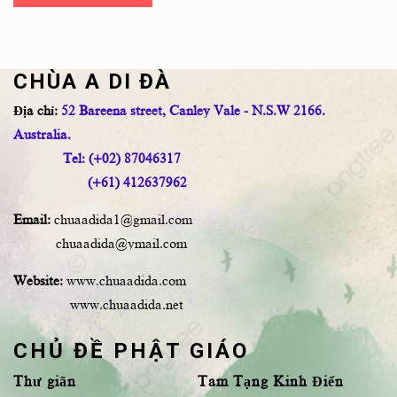
CHÙA A DI ĐÀ
Địa chỉ:
52 Bareena street, Canley Vale - N.S.W 2166.
Australia.
Tel: (+02) 87046317
(+61) 412637962
Email:
chuaadida1@gmail.com
chuaadida@ymail.com
Website:
www.chuaadida.com
www.chuaadida.net
CHỦ ĐỀ PHẬT GIÁO
Thư giãn
Tam Tạng Kinh Điển