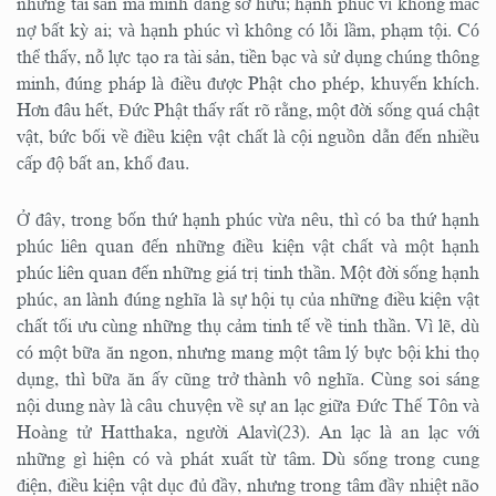
những tài sản mà mình đang sở hữu; hạnh phúc vì không mắc
nợ bất kỳ ai; và hạnh phúc vì không có lỗi lầm, phạm tội. Có
thể thấy, nỗ lực tạo ra tài sản, tiền bạc và sử dụng chúng thông
minh, đúng pháp là điều được Phật cho phép, khuyến khích.
Hơn đâu hết, Đức Phật thấy rất rõ rằng, một đời sống quá chật
vật, bức bối về điều kiện vật chất là cội nguồn dẫn đến nhiều
cấp độ bất an, khổ đau.
Ở đây, trong bốn thứ hạnh phúc vừa nêu, thì có ba thứ hạnh
phúc liên quan đến những điều kiện vật chất và một hạnh
phúc liên quan đến những giá trị tinh thần. Một đời sống hạnh
phúc, an lành đúng nghĩa là sự hội tụ của những điều kiện vật
chất tối ưu cùng những thụ cảm tinh tế về tinh thần. Vì lẽ, dù
có một bữa ăn ngon, nhưng mang một tâm lý bực bội khi thọ
dụng, thì bữa ăn ấy cũng trở thành vô nghĩa. Cùng soi sáng
nội dung này là câu chuyện về sự an lạc giữa Đức Thế Tôn và
Hoàng tử Hatthaka, người Alavì(23). An lạc là an lạc với
những gì hiện có và phát xuất từ tâm. Dù sống trong cung
điện, điều kiện vật dục đủ đầy, nhưng trong tâm đầy nhiệt não