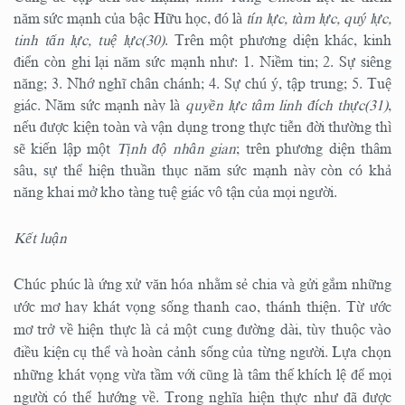
năm sức mạnh của bậc Hữu học, đó là
tín lực, tàm lực, quý lực,
tinh tấn lực, tuệ lực(30)
. Trên một phương diện khác, kinh
điển còn ghi lại năm sức mạnh như: 1. Niềm tin; 2. Sự siêng
năng; 3. Nhớ nghĩ chân chánh; 4. Sự chú ý, tập trung; 5. Tuệ
giác. Năm sức mạnh này là
quyền lực tâm linh đích thực(31)
,
nếu được kiện toàn và vận dụng trong thực tiễn đời thường thì
sẽ kiến lập một
Tịnh độ nhân gian
; trên phương diện thâm
sâu, sự thể hiện thuần thục năm sức mạnh này còn có khả
năng khai mở kho tàng tuệ giác vô tận của mọi người.
Kết luận
Chúc phúc là ứng xử văn hóa nhằm sẻ chia và gửi gắm những
ước mơ hay khát vọng sống thanh cao, thánh thiện. Từ ước
mơ trở về hiện thực là cả một cung đường dài, tùy thuộc vào
điều kiện cụ thể và hoàn cảnh sống của từng người. Lựa chọn
những khát vọng vừa tầm với cũng là tâm thế khích lệ để mọi
người có thể hướng về. Trong nghĩa hiện thực như đã được