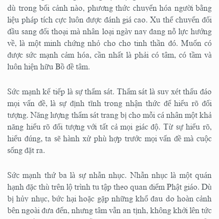
dù trong bối cảnh nào, phương thức chuyển hóa người bằng
liệu pháp tích cực luôn được đánh giá cao. Xu thế chuyển đối
đầu sang đối thoại mà nhân loại ngày nay đang nỗ lực hướng
về, là một minh chứng nhỏ cho cho tinh thần đó. Muốn có
được sức mạnh cảm hóa, cần nhất là phải có tâm, có tầm và
luôn hiện hữu Bồ đề tâm.
Sức mạnh kế tiếp là sự thẩm sát. Thẩm sát là suy xét thấu đáo
mọi vấn đề, là sự định tĩnh trong nhận thức để hiểu rõ đối
tượng. Năng lượng thẩm sát trang bị cho mỗi cá nhân một khả
năng hiểu rõ đối tượng với tất cả mọi giác độ. Từ sự hiểu rõ,
hiểu đúng, ta sẽ hành xử phù hợp trước mọi vấn đề mà cuộc
sống đặt ra.
Sức mạnh thứ ba là sự nhẫn nhục. Nhẫn nhục là một quán
hạnh đặc thù trên lộ trình tu tập theo quan điểm Phật giáo. Dù
bị hủy nhục, bức hại hoặc gặp những khổ đau do hoàn cảnh
bên ngoài đưa đến, nhưng tâm vẫn an tịnh, không khởi lên tức