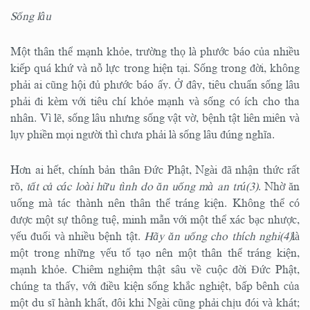
Sống lâu
Một thân thể mạnh khỏe, trường thọ là phước báo của nhiều
kiếp quá khứ và nỗ lực trong hiện tại. Sống trong đời, không
phải ai cũng hội đủ phước báo ấy. Ở đây, tiêu chuẩn sống lâu
phải đi kèm với tiêu chí khỏe mạnh và sống có ích cho tha
nhân. Vì lẽ, sống lâu nhưng sống vật vờ, bệnh tật liên miên và
lụy phiền mọi người thì chưa phải là sống lâu đúng nghĩa.
Hơn ai hết, chính bản thân Đức Phật, Ngài đã nhận thức rất
rõ,
tất cả các loài hữu tình do ăn uống mà an trú(3)
. Nhờ ăn
uống mà tác thành nên thân thể tráng kiện. Không thể có
được một sự thông tuệ, minh mẫn với một thể xác bạc nhược,
yếu đuối và nhiều bệnh tật.
Hãy ăn uống cho thích nghi(4)
là
một trong những yếu tố tạo nên một thân thể tráng kiện,
mạnh khỏe. Chiêm nghiệm thật sâu về cuộc đời Đức Phật,
chúng ta thấy, với điều kiện sống khắc nghiệt, bấp bênh của
một du sĩ hành khất, đôi khi Ngài cũng phải chịu đói và khát;