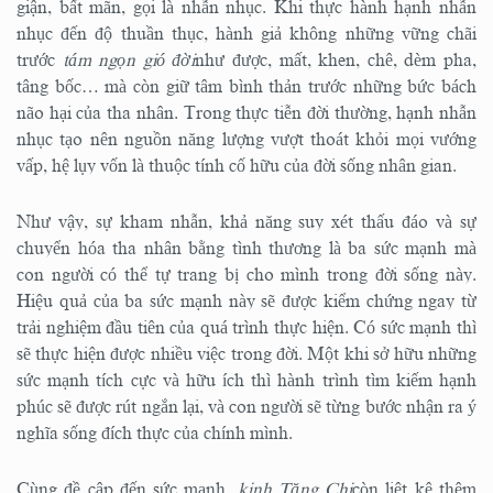
giận, bất mãn, gọi là nhẫn nhục. Khi thực hành hạnh nhẫn
nhục đến độ thuần thục, hành giả không những vững chãi
trước
tám ngọn gió đời
như được, mất, khen, chê, dèm pha,
tâng bốc… mà còn giữ tâm bình thản trước những bức bách
não hại của tha nhân. Trong thực tiễn đời thường, hạnh nhẫn
nhục tạo nên nguồn năng lượng vượt thoát khỏi mọi vướng
vấp, hệ lụy vốn là thuộc tính cố hữu của đời sống nhân gian.
Như vậy, sự kham nhẫn, khả năng suy xét thấu đáo và sự
chuyển hóa tha nhân bằng tình thương là ba sức mạnh mà
con người có thể tự trang bị cho mình trong đời sống này.
Hiệu quả của ba sức mạnh này sẽ được kiểm chứng ngay từ
trải nghiệm đầu tiên của quá trình thực hiện. Có sức mạnh thì
sẽ thực hiện được nhiều việc trong đời. Một khi sở hữu những
sức mạnh tích cực và hữu ích thì hành trình tìm kiếm hạnh
phúc sẽ được rút ngắn lại, và con người sẽ từng bước nhận ra ý
nghĩa sống đích thực của chính mình.
Cùng đề cập đến sức mạnh,
kinh Tăng Chi
còn liệt kê thêm