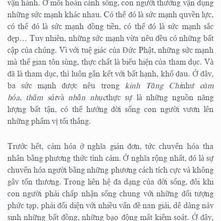
vận hành. Ở mỗi hoàn cảnh sống, con người thường vận dụng
những sức mạnh khác nhau. Có thể đó là sức mạnh quyền lực,
có thể đó là sức mạnh đồng tiền, có thể đó là sức mạnh sắc
đẹp… Tuy nhiên, những sức mạnh vừa nêu đều có những bất
cập của chúng. Vì với tuệ giác của Đức Phật, những sức mạnh
mà thế gian tôn sùng, thực chất là biểu hiện của tham dục. Và
đã là tham dục, thì luôn gắn kết với bất hạnh, khổ đau. Ở đây,
ba sức mạnh được nêu trong
kinh Tăng Chi
như
cảm
hóa
,
thẩm sát
và
nhẫn nhục
thực sự là những nguồn năng
lượng bất tận, có thể hướng đời sống con người vươn lên
những phẩm vị tối thắng.
Trước hết, cảm hóa ở nghĩa giản đơn, tức chuyển hóa tha
nhân bằng phương thức tình cảm. Ở nghĩa rộng nhất, đó là sự
chuyển hóa người bằng những phương cách tích cực và không
gây tổn thương. Trong liên hệ đa dạng của đời sống, đôi khi
con người phải chấp nhận sống chung với những đối tượng
phức tạp, phải đối diện với nhiều vấn đề nan giải, dễ dàng nảy
sinh những bất đồng, những bạo động mất kiểm soát. Ở đây,