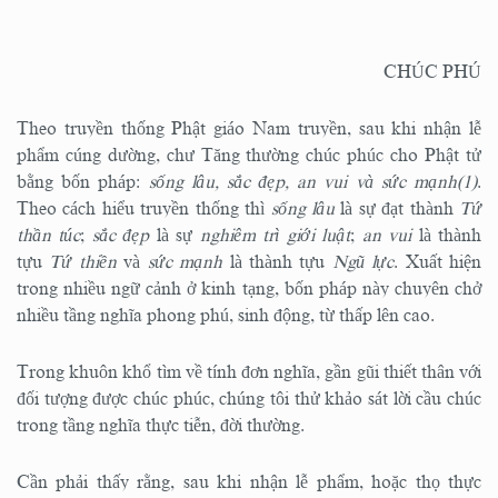
CHÚC PHÚ
Theo truyền thống Phật giáo Nam truyền, sau khi nhận lễ
phẩm cúng dường, chư Tăng thường chúc phúc cho Phật tử
bằng bốn pháp:
sống lâu, sắc đẹp, an vui và sức mạnh(1)
.
Theo cách hiểu truyền thống thì
sống lâu
là sự đạt thành
Tứ
thần túc
;
sắc đẹp
là sự
nghiêm trì giới luật
;
an vui
là thành
tựu
Tứ thiền
và
sức mạnh
là thành tựu
Ngũ lực
. Xuất hiện
trong nhiều ngữ cảnh ở kinh tạng, bốn pháp này chuyên chở
nhiều tầng nghĩa phong phú, sinh động, từ thấp lên cao.
Trong khuôn khổ tìm về tính đơn nghĩa, gần gũi thiết thân với
đối tượng được chúc phúc, chúng tôi thử khảo sát lời cầu chúc
trong tầng nghĩa thực tiễn, đời thường.
Cần phải thấy rằng, sau khi nhận lễ phẩm, hoặc thọ thực