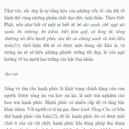
Như vậy, sắc đẹp là sự tổng hòa của những yếu tố cân đối về
hình thể cùng những phẩm chất đạo đức, tinh thần. Theo Đức
Phật, nếu như bất cứ một ai biết
từ bỏ sát sanh, chế ngự sát
sanh, bỏ trượng, bỏ kiếm, biết tàm quý, có lòng từ, sống
thương sót đến hạnh phúc của tất cả chúng sanh và loài hữu
tình(21),
thìở hiện đời sẽ có được một dung sắc khả ái, và
tương lai sẽ sở hữu những phước tướng tốt đẹp, là cửa ngõ
hướng về ba mươi hai tướng của bậc Đại nhân.
An vui
Sống và tìm cầu hạnh phúc là khát vọng chính đáng của con
người. Được sống an vui hay an lạc, là một trải nghiệm của
hoa trái hạnh phúc. Hạnh phúc có nhiều cấp độ và tầng bậc
khác nhau. Với người cư sĩ tại gia, theo
kinh Tăng Chi
, có bốn
thứ hạnh phúc căn bản(22), đó là: hạnh phúc do có được một
chút ít của cải vật chất; hạnh phúc khi đúng pháp thọ dụng