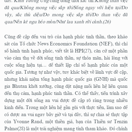
đây.
Kinh Tương Ưng
cũng đồng thời xác tín:
Không than việc
đã qua/Không mong việc sắp tới/Sống ngay với hiện tại/Do
vậy, sắc thù diệu/Do mong việc sắp tới/Do than việc đã
qua/Nên kẻ ngu héo mòn/Như lau xanh rời cành.(26)
Cũng đề cập đến vai trò của hạnh phúc tinh thần, theo khảo
sát của Tổ chức News Economics Foundation (NEF), thì chỉ
số hành tinh hạnh phúc, viết tắt là HPI(27), căn cứ một phần
vào cảm thụ về đời sống tinh thần, sự thỏa mãn, hài lòng với
cuộc sống hiện tại… để thiết lập chỉ số hạnh phúc của một
quốc gia. Tương tự như vậy, tuy khác biệt về lãnh vực đề cập,
nhưng khái niệm tổng hạnh phúc quốc gia (GNH) mà quốc
gia Bhutan khởi xướng, cũng đặt nặng mối liên hệ liên quan
đến thụ cảm, hạnh phúc tinh thần. Có thể thấy, tiến trình xây
dựng một đời sống an vui được đề cập rõ ràng trong nhiều
kinh điển. Trong một liên hệ gần gũi với thực tiễn, làm sao để
có được an vui ngay bây giờ và tại đây, thì sự chia sẻ thực tập
của Yvonne Rand, một thiền giả, bạn của Thiền sư Tenzin
Palmo(28) là một trải nghiệm mang tính tham khảo. Đó chính