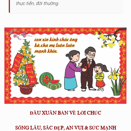
thực tiễn, đời thường.
ĐẦU XUÂN BÀN VỀ LỜI CHÚC
SỐNG LÂU, SẮC ĐẸP, AN VUI & SỨC MẠNH