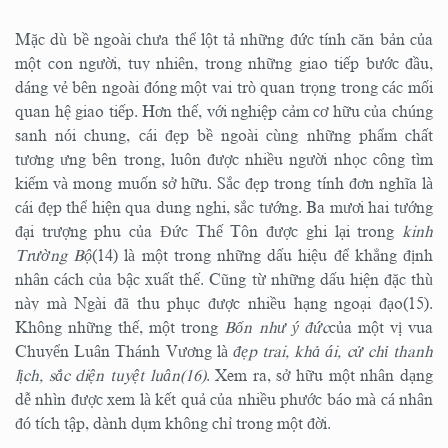
Mặc dù bề ngoài chưa thể lột tả những đức tính căn bản của
một con người, tuy nhiên, trong những giao tiếp bước đầu,
dáng vẻ bên ngoài đóng một vai trò quan trọng trong các mối
quan hệ giao tiếp. Hơn thế, với nghiệp cảm cơ hữu của chúng
sanh nói chung, cái đẹp bề ngoài cùng những phẩm chất
tương ưng bên trong, luôn được nhiều người nhọc công tìm
kiếm và mong muốn sở hữu. Sắc đẹp trong tính đơn nghĩa là
cái đẹp thể hiện qua dung nghi, sắc tướng. Ba mươi hai tướng
đại trượng phu của Đức Thế Tôn được ghi lại trong
kinh
Trường Bộ
(14) là một trong những dấu hiệu để khẳng định
nhân cách của bậc xuất thế. Cũng từ những dấu hiện đặc thù
này mà Ngài đã thu phục được nhiều hạng ngoại đạo(15).
Không những thế, một trong
Bốn như ý đức
của một vị vua
Chuyển Luân Thánh Vương là
đẹp trai, khả ái, cử chỉ thanh
lịch, sắc diện tuyệt luân(16)
. Xem ra, sở hữu một nhân dạng
dễ nhìn được xem là kết quả của nhiều phước báo mà cá nhân
đó tích tập, dành dụm không chỉ trong một đời.