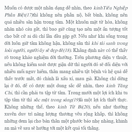
Muốn có được một nhân dạng dễ nhìn, theo
kinhTiểu Nghiệp
Phân Biệt(17)
thì không nên phẫn nộ, bất bình, không nên
quá nhiều sân hận trong tâm. Một khuôn mặt từ hòa, không
nhăn nhó cáu gắt, thì bao giờ cũng tạo nên một ấn tượng tốt
cho bất cứ ai dù chỉ lần đầu gặp gỡ. Nếu như khi sống trong
đời luôn giữ tâm không hận, không sân thì
khi tái sanh trong
loài người, người ấy sẽ đẹp đẽ(18)
. Khẳng định này có thể thấy
rõ trong khảo nghiệm đời thường. Trên phương diện y thuật,
nếu không kiểm soát được giận dữ thì người đó sẽ đối diện với
nhiều mối nguy hiểm, thân mang nhiều tật bệnh và hệ quả dễ
thấy trước mắt, đó chính là xấu xí, mau già. Không chỉ dừng
lại ở đó, để có được một dung sắc dễ nhìn, theo
kinh Tăng
Chi
, thì cần phải tu tập từ tâm. Trong mười một lợi ích khi tu
tập tâm từ thì
sắc mặt trong sáng(19)
là một lợi ích thiết thực.
Không những thế, theo
kinh Từ Bi(20),
nếu như thường
xuyên duy trì năng lượng thương yêu rộng khắp, thì không
những đem lại cho bản thân một phước báo nhẹ nhàng, khinh
an mà về sau sẽ hướng tới một kết quả tối thắng.