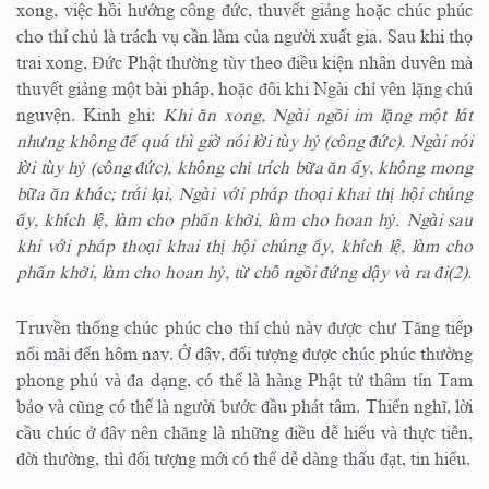
xong, việc hồi hướng công đức, thuyết giảng hoặc chúc phúc
cho thí chủ là trách vụ cần làm của người xuất gia. Sau khi thọ
trai xong, Đức Phật thường tùy theo điều kiện nhân duyên mà
thuyết giảng một bài pháp, hoặc đôi khi Ngài chỉ yên lặng chú
nguyện. Kinh ghi:
Khi ăn xong, Ngài ngồi im lặng một lát
nhưng không để quá thì giờ nói lời tùy hỷ (công đức). Ngài nói
lời tùy hỷ (công đức), không chỉ trích bữa ăn ấy, không mong
bữa ăn khác; trái lại, Ngài với pháp thoại khai thị hội chúng
ấy, khích lệ, làm cho phấn khởi, làm cho hoan hỷ. Ngài sau
khi với pháp thoại khai thị hội chúng ấy, khích lệ, làm cho
phấn khởi, làm cho hoan hỷ, từ chỗ ngồi đứng dậy và ra đi(2).
Truyền thống chúc phúc cho thí chủ này được chư Tăng tiếp
nối mãi đến hôm nay. Ở đây, đối tượng được chúc phúc thường
phong phú và đa dạng, có thể là hàng Phật tử thâm tín Tam
bảo và cũng có thể là người bước đầu phát tâm. Thiển nghĩ, lời
cầu chúc ở đây nên chăng là những điều dễ hiểu và thực tiễn,
đời thường, thì đối tượng mới có thể dễ dàng thấu đạt, tin hiểu.