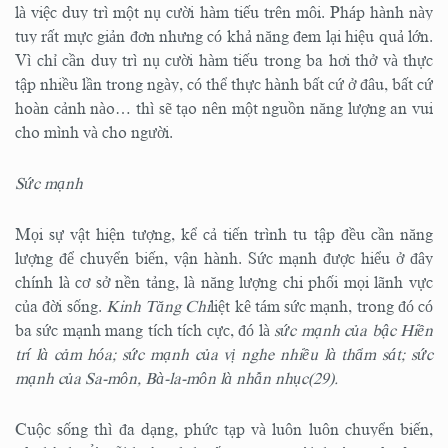
là việc duy trì một nụ cười hàm tiếu trên môi. Pháp hành này
tuy rất mực giản đơn nhưng có khả năng đem lại hiệu quả lớn.
Vì chỉ cần duy trì nụ cười hàm tiếu trong ba hơi thở và thực
tập nhiều lần trong ngày, có thể thực hành bất cứ ở đâu, bất cứ
hoàn cảnh nào… thì sẽ tạo nên một nguồn năng lượng an vui
cho mình và cho người.
Sức mạnh
Mọi sự vật hiện tượng, kể cả tiến trình tu tập đều cần năng
lượng để chuyển biến, vận hành. Sức mạnh được hiểu ở đây
chính là cơ sở nền tảng, là năng lượng chi phối mọi lãnh vực
của đời sống.
Kinh Tăng Chi
liệt kê tám sức mạnh, trong đó có
ba sức mạnh mang tích tích cực, đó là
sức mạnh của bậc Hiền
trí là cảm hóa; sức mạnh của vị nghe nhiều là thẩm sát; sức
mạnh của Sa-môn, Bà-la-môn là nhẫn nhục(29).
Cuộc sống thì đa dạng, phức tạp và luôn luôn chuyển biến,