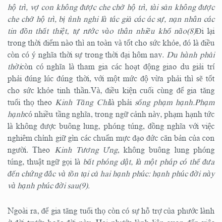
hộ trì, vợ con không được che chở hộ trì, tài sản không được
che chở hộ trì, bị tình nghi là tác giả các ác sự, nạn nhân các
tin đồn thất thiệt, tự rước vào thân nhiều khổ não(8
)
Đi lại
trong thời điểm nào thì an toàn và tốt cho sức khỏe, đó là điều
còn có ý nghĩa thời sự trong thời đại hôm nay.
Du hành phải
thời
còn có nghĩa là tham gia các hoạt động giao du giải trí
phải đúng lúc đúng thời, với một mức độ vừa phải thì sẽ tốt
cho sức khỏe tinh thần.Và, điều kiện cuối cùng để gia tăng
tuổi thọ theo
Kinh Tăng Chi
là phải
sống phạm hạnh.Phạm
hạnh
có nhiều tầng nghĩa, trong ngữ cảnh này, phạm hạnh tức
là không được buông lung, phóng túng, đồng nghĩa với việc
nghiêm chỉnh giữ gìn các chuẩn mực đạo đức căn bản của con
người. Theo
Kinh Tương Ưng
, không buông lung phóng
túng, thuật ngữ gọi là
bất phóng dật, là một pháp có thể đưa
đến chứng đắc và tồn tại cả hai hạnh phúc: hạnh phúc đời này
và hạnh phúc đời sau(9).
Ngoài ra, để gia tăng tuổi thọ còn có sự hỗ trợ của phước lành