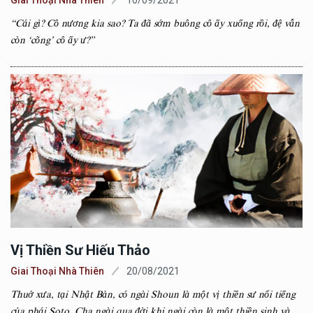
Giai Thoại Nhà Thiên
10/09/2021
“Cái gì? Cô nương kia sao? Ta đã sớm buông cô ấy xuống rồi, đệ vẫn
còn ‘cõng’ cô ấy ư?”
Vị Thiền Sư Hiếu Thảo
Giai Thoại Nhà Thiên
20/08/2021
Thuở xưa, tại Nhật Bản, có ngài Shoun là một vị thiền sư nổi tiếng
của phái Soto. Cha ngài qua đời khi ngài còn là một thiền sinh và