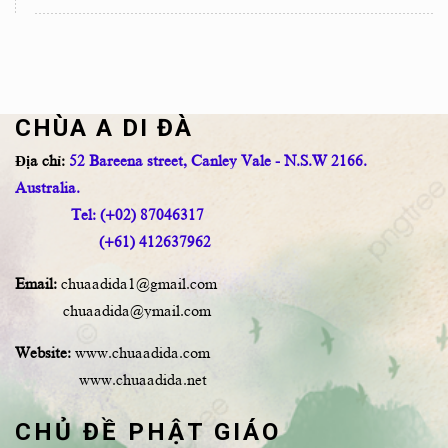
CHÙA A DI ĐÀ
Địa chỉ:
52 Bareena street, Canley Vale - N.S.W 2166.
Australia.
Tel: (+02) 87046317
(+61) 412637962
Email:
chuaadida1@gmail.com
chuaadida@ymail.com
Website:
www.chuaadida.com
www.chuaadida.net
CHỦ ĐỀ PHẬT GIÁO