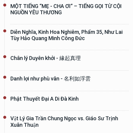
MỘT TIẾNG “MẸ - CHA ƠI” – TIẾNG GỌI TỪ CỘI
NGUỒN YÊU THƯƠNG
Diễn Nghĩa, Kinh Hoa Nghiêm, Phẩm 35, Như Lai
Tùy Hảo Quang Minh Công Đức
Chân lý Duyên khởi - 緣起真理
Danh lợi như phù vân - 名利如浮雲
Phật Thuyết Đại A Di Đà Kinh
Vật Lý Gia Trần Chung Ngọc vs. Giáo Sư Trịnh
Xuân Thuận