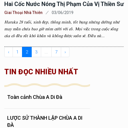
Hai Cốc Nước Nóng Thị Phạm Của Vị Thiền Sư
Giai Thoại Nhà Thiên
03/06/2019
Haruka 28 tuổi, xinh đẹp, thông minh, tốt bụng nhưng dường như
may mắn chưa bao giờ mỉm cười với cô. Mọi việc trong cuộc sống
của cô đều rất khó khăn và không được suôn sẻ. Điều nà...
‹
1
2
3
...
7
›
TIN ĐỌC NHIỀU NHẤT
Toàn cảnh Chùa A Di Đà
LƯỢC SỬ THÀNH LẬP CHÙA A DI
ĐÀ