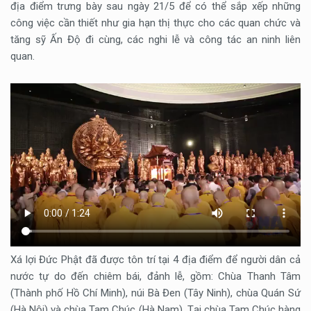
địa điểm trưng bày sau ngày 21/5 để có thể sắp xếp những
công việc cần thiết như gia hạn thị thực cho các quan chức và
tăng sỹ Ấn Độ đi cùng, các nghi lễ và công tác an ninh liên
quan.
Xá lợi Đức Phật đã được tôn trí tại 4 địa điểm để người dân cả
nước tự do đến chiêm bái, đảnh lễ, gồm: Chùa Thanh Tâm
(Thành phố Hồ Chí Minh), núi Bà Đen (Tây Ninh), chùa Quán Sứ
(Hà Nội) và chùa Tam Chúc (Hà Nam). Tại chùa Tam Chúc hàng