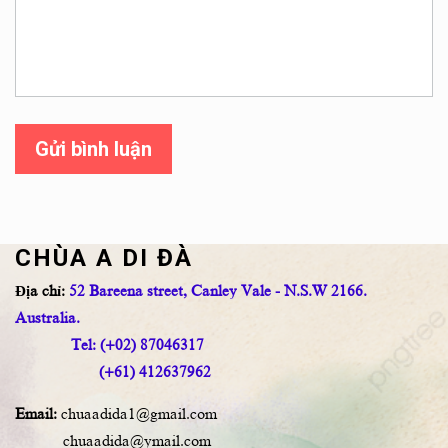
Gửi bình luận
CHÙA A DI ĐÀ
Địa chỉ:
52 Bareena street, Canley Vale - N.S.W 2166.
Australia.
Tel: (+02) 87046317
(+61) 412637962
Email:
chuaadida1@gmail.com
chuaadida@ymail.com