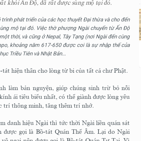
ất khỏi Ấn Độ, đã rất được sùng mộ tại đó.
rình phát triển của các học thuyết Đại thừa và cho đến
 sùng mộ tại đó. Việc thờ phượng Ngài chuyển từ Ấn Độ
một thời, và cũng ở Nepal, Tây Tạng (nơi Ngài đến cùng
ampo, khoảng năm 617-650 được coi là sự nhập thế của
hục Triều Tiên và Nhật Bản...
át hiện thân cho lòng từ bi của tất cả chư Phật.
inh làm bản nguyện, giúp chúng sinh trừ bỏ nỗi
kính ái tiêu biểu nhất, có thể giành được lòng yêu
c trí thông minh, tăng thêm trí nhớ.
 danh hiệu Ngài thì tức thời Ngài liền quán sát
n được gọi là Bồ-tát Quán Thế Âm. Lại do Ngài
ự vô ngại nên được gọi là Bồ-tát Quán Tự Tại. Vị