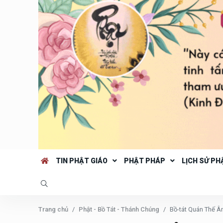
TIN PHẬT GIÁO
PHẬT PHÁP
LỊCH SỬ PH
Trang chủ
Phật - Bồ Tát - Thánh Chúng
Bồ-tát Quán Thế Â