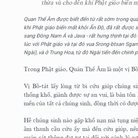
thừa và cho đến khi Phật giáo biến m
Quan Thế Âm được biết đến từ rất sớm trong quá t
khi Phật giáo biến mất khỏi Ấn Độ, đã rất được
sang Đông Nam Á và Java - rất hưng thịnh tại đó 
lúc với Phật giáo và tại đó vua Srong-btsan Sg
Ngài), và ở Trung Hoa, từ đó Ngài tiến đến chinh p
Trong Phật giáo, Quán Thế Âm là một vị Bồ-t
Vị Bồ-tát lấy lòng từ bi cứu giúp chúng s
thống khổ, giành được sự an vui, là bản tôn 
mến của tất cả chúng sinh, đồng thời có đượ
Hễ chúng sinh nào gặp khổ nạn mà tụng niệm
âm thanh cầu cứu ấy mà đến cứu giúp, nê
quán sát thông đạt tự tại đối với cảnh lý s