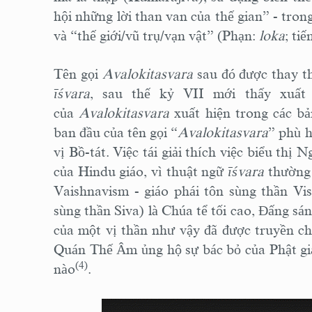
hội những lời than van của thế gian” - tron
và “thế giới/vũ trụ/vạn vật” (Phạn:
loka
; ti
Tên gọi
Avalokitasvara
sau đó được thay t
īśvara
, sau thế kỷ VII mới thấy xuất
của
Avalokitasvara
xuất hiện trong các bả
ban đầu của tên gọi “
Avalokitasvara
” phù h
vị Bồ-tát. Việc tái giải thích việc biểu thị
của Hindu giáo, vì thuật ngữ
īśvara
thường 
Vaishnavism - giáo phái tôn sùng thần Vis
sùng thần Siva) là Chúa tể tối cao, Đấng sán
của một vị thần như vậy đã được truyền c
Quán Thế Âm ủng hộ sự bác bỏ của Phật giáo
(4)
nào
.