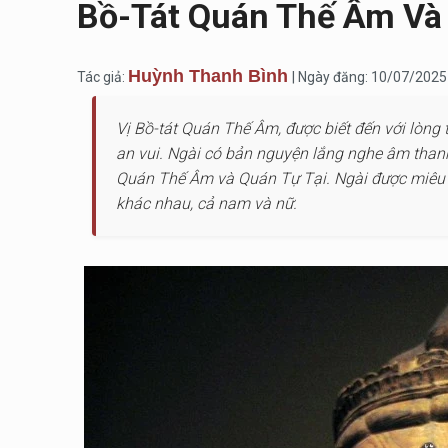
Bồ-Tát Quán Thế Âm Và
Huỳnh Thanh Bình
Tác giả:
| Ngày đăng: 10/07/2025
Vị Bồ-tát Quán Thế Âm, được biết đến với lòng 
an vui. Ngài có bản nguyện lắng nghe âm thanh 
Quán Thế Âm và Quán Tự Tại. Ngài được miêu t
khác nhau, cả nam và nữ.