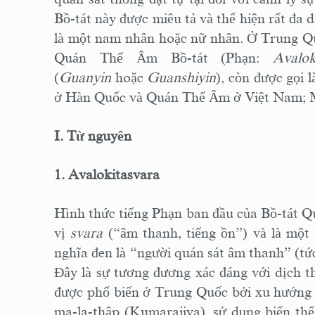
Bồ-tát này được miêu tả và thể hiện rất đa 
là một nam nhân hoặc nữ nhân. Ở Trung Qu
Quán Thế Âm Bồ-tát (Phạn:
Avalok
(
Guanyin
hoặc
Guanshiyin
), còn được gọ
ở Hàn Quốc và Quán Thế Âm ở Việt Nam; M
I. Từ nguyên
1. Avalokitasvara
Hình thức tiếng Phạn ban đầu của Bồ-tát 
vị
svara
(“âm thanh, tiếng ồn”) và là một 
nghĩa đen là “người quán sát âm thanh” (tứ
Đây là sự tương đương xác đáng với dịch t
được phổ biến ở Trung Quốc bởi xu hướng c
ma-la-thập (Kumarajiva), sử dụng biến th