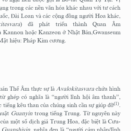
dạng trong các nền văn hóa khác nhau với tư cách
ốc, Đài Loan và các cộng đồng người Hoa khác,
itesvara
) đã phát triển thành Quan Âm
i là Kannon hoặc Kanzeon ở Nhật Bản,Gwanseum
ật hiệu: Pháp Kim cương.
Quán Thế Âm thực sự là
Avalokitasvara
chứa hình
từ ghép có nghĩa là “người lĩnh hội âm thanh”,
(1)
c tiếng kêu than của chúng sinh cần sự giúp đỡ
.
huật
Guanyin
trong tiếng Trung. Từ nguyên này
ủa một số dịch giả Trung Hoa, đặc biệt là Cưu-
ể
Guanshiyin
, nghĩa đen là “người cảm nhận/lĩnh