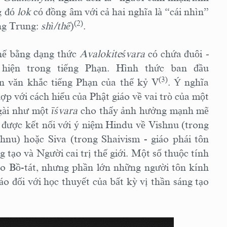
g đó
lok
có đồng âm với cả hai nghĩa là “cái nhìn”
(2)
ếng Trung:
shì/thế
)
.
hế bằng dạng thức
Avalokiteśvara
có chứa đuôi
-
 hiện trong tiếng Phạn. Hình thức ban đầu
(3)
n văn khắc tiếng Phạn của thế kỷ V
. Ý nghĩa
ợp với cách hiểu của Phật giáo về vai trò của một
 Ngài như một
īśvara
cho thấy ảnh hưởng mạnh mẽ
được kết nối với ý niệm Hindu về Vishnu (trong
hnu) hoặc Siva (trong Shaivism - giáo phái tôn
g tạo và Người cai trị thế giới. Một số thuộc tính
ho Bồ-tát, nhưng phần lớn những người tôn kính
 đối với học thuyết của bất kỳ vị thần sáng tạo