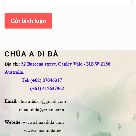
Gửi bình luận
CHÙA A DI ĐÀ
Địa chỉ:
52 Bareena street, Canley Vale - N.S.W 2166.
Australia.
Tel: (+02) 87046317
(+61) 412637962
Email:
chuaadida1@gmail.com
chuaadida@ymail.com
Website:
www.chuaadida.com
www.chuaadida.net