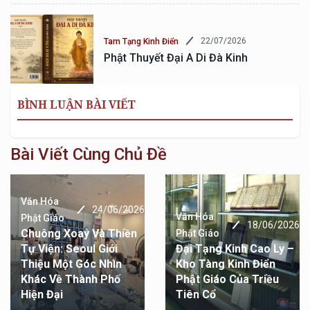
22/07/2026
Tam Tạng Kinh Điển
Phật Thuyết Đại A Di Đà Kinh
BÌNH LUẬN BÀI VIẾT
Bài Viết Cùng Chủ Đề
Văn Hóa
24/06/2026
Văn Hóa
Phật Giáo
18/06/2026
Chuông Xoay Và Thiền
Phật Giáo
Tự Viện: Seoul Giới
Đại Tạng Kinh Cao Ly –
Thiệu Một Góc Nhìn
Kho Tàng Kinh Điển
Khác Về Thành Phố
Phật Giáo Của Triều
Hiện Đại
Tiên Cổ