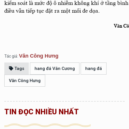
kiểm soát là mức độ ô nhiễm không khí ở tầng bình 
điều vẫn tiếp tục đặt ra một mối đe dọa.
Văn Cô
Văn Công Hưng
Tác giả:
Tags
hang đá Vân Cương
hang đá
Văn Công Hưng
TIN ĐỌC NHIỀU NHẤT