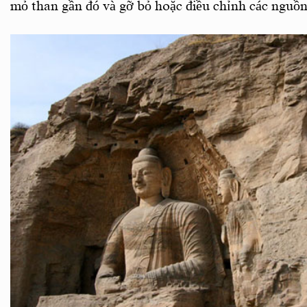
mỏ than gần đó và gỡ bỏ hoặc điều chỉnh các nguồ