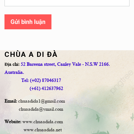
Gửi bình luận
CHÙA A DI ĐÀ
Địa chỉ:
52 Bareena street, Canley Vale - N.S.W 2166.
Australia.
Tel: (+02) 87046317
(+61) 412637962
Email:
chuaadida1@gmail.com
chuaadida@ymail.com
Website:
www.chuaadida.com
www.chuaadida.net