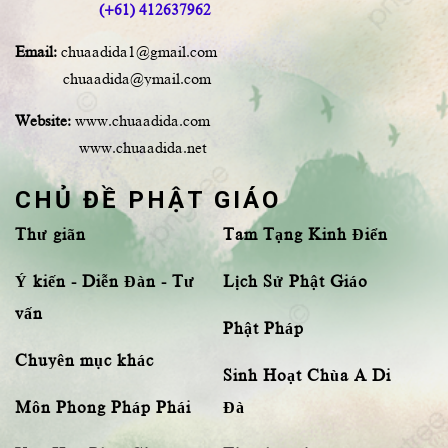
(+61) 412637962
Email:
chuaadida1@gmail.com
chuaadida@ymail.com
Website:
www.chuaadida.com
www.chuaadida.net
CHỦ ĐỀ PHẬT GIÁO
Thư giãn
Tam Tạng Kinh Điển
Ý kiến - Diễn Đàn - Tư
Lịch Sử Phật Giáo
vấn
Phật Pháp
Chuyên mục khác
Sinh Hoạt Chùa A Di
Môn Phong Pháp Phái
Đà