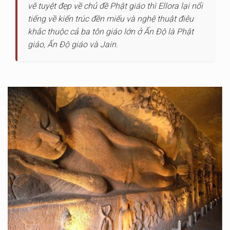
vẽ tuyệt đẹp về chủ đề Phật giáo thì Ellora lại nổi
tiếng về kiến trúc đền miếu và nghệ thuật điêu
khắc thuộc cả ba tôn giáo lớn ở Ấn Độ là Phật
giáo, Ấn Độ giáo và Jain.