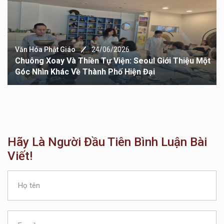
ăn Hóa Phật Giáo
24/06/2026
V
huông Xoay Và Thiền Tự Viện: Seoul Giới Thiệu Một
Đ
óc Nhìn Khác Về Thành Phố Hiện Đại
C
Hãy Là Người Đầu Tiên Bình Luận Bài
Viết!