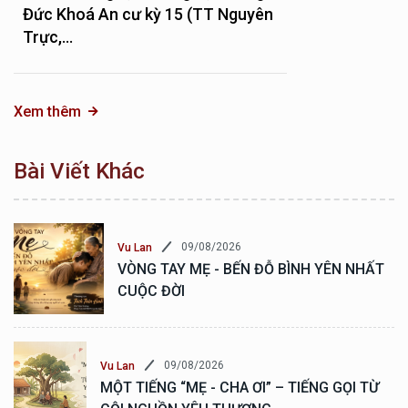
Đức Khoá An cư kỳ 15 (TT Nguyên
Trực,...
Xem thêm
Bài Viết Khác
09/08/2026
Vu Lan
VÒNG TAY MẸ - BẾN ĐỖ BÌNH YÊN NHẤT
CUỘC ĐỜI
09/08/2026
Vu Lan
MỘT TIẾNG “MẸ - CHA ƠI” – TIẾNG GỌI TỪ