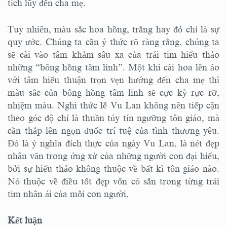
tích lũy đến cha mẹ.
Tuy nhiên, màu sắc hoa hồng, trắng hay đỏ chỉ là sự
quy ước. Chúng ta cần ý thức rõ ràng rằng, chúng ta
sẽ cài vào tâm khảm sâu xa của trái tim hiếu thảo
những “bông hồng tâm linh”. Một khi cài hoa lên áo
với tâm hiếu thuận trọn vẹn hướng đến cha mẹ thì
màu sắc của bông hồng tâm linh sẽ cực kỳ rực rỡ,
nhiệm màu. Nghi thức lễ Vu Lan không nên tiếp cận
theo góc độ chỉ là thuần túy tín ngưỡng tôn giáo, mà
cần thắp lên ngọn đuốc trí tuệ của tình thương yêu.
Đó là ý nghĩa đích thực của ngày Vu Lan, là nét đẹp
nhân văn trong ứng xử của những người con đại hiếu,
bởi sự hiếu thảo không thuộc về bất kì tôn giáo nào.
Nó thuộc về điều tốt đẹp vốn có sẵn trong từng trái
tim nhân ái của mỗi con người.
Kết luận