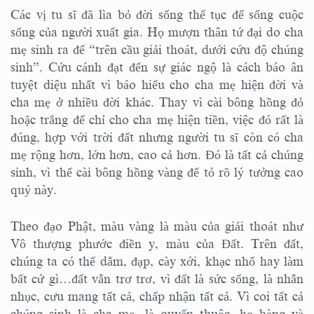
Các vị tu sĩ đã lìa bỏ đời sống thế tục để sống cuộc
sống của người xuất gia. Họ mượn thân tứ đại do cha
mẹ sinh ra để “trên cầu giải thoát, dưới cứu độ chúng
sinh”. Cứu cánh đạt đến sự giác ngộ là cách báo ân
tuyệt diệu nhất vì báo hiếu cho cha mẹ hiện đời và
cha mẹ ở nhiều đời khác. Thay vì cài bông hồng đỏ
hoặc trắng để chỉ cho cha mẹ hiện tiền, việc đó rất là
đúng, hợp với trời đất nhưng người tu sĩ còn có cha
mẹ rộng hơn, lớn hơn, cao cả hơn. Đó là tất cả chúng
sinh, vì thế cài bông hồng vàng để tỏ rõ lý tưởng cao
quý này.
Theo đạo Phật, màu vàng là màu của giải thoát như
Vô thượng phước điền y, màu của Đất. Trên đất,
chúng ta có thể dẫm, đạp, cày xới, khạc nhổ hay làm
bất cứ gì…đất vẫn trơ trơ, vì đất là sức sống, là nhẫn
nhục, cưu mang tất cả, chấp nhận tất cả. Vì coi tất cả
chúng sinh là cha mẹ, là quyến thuộc, họ hàng và