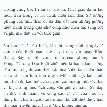
Trong cung bậc tri ân và báo ân, Phật giáo đã từ lâu
luôn trân trọng và lấy hạnh hiếu làm đầu. Sự tương
phùng của tinh thần đó đã dẫn dắt nên những gương
hiếu hạnh trong quá khứ cũng như hiện tại, sáng rực
và ghi mãi dấu ấn với thời gian.
Vu Lan là lễ báo hiếu, là một trong những ngày lễ
chính của Phật giáo. Lễ này trùng với ngày Rằm
tháng Bảy xá tội vong nhân của phong tục Á
Đông. “Trong Đạo Phật chữ hiếu là hạnh lành đứng
đầu muôn hạnh, còn theo văn hóa Việt, tâm hiếu thảo
là di sản tâm linh trân quý”. Mỗi một việc làm, mỗi
một thái độ báo hiếu của người con mang một sắc thái
cá biệt, song mục đích cũng vẫn giống nhau: Đền đáp
ân đức sinh thành vô cùng cao cả của cha mẹ, tác
dụng hiếu hạnh người xưa muôn đời bất diệt được hậu
thế mãi truyền tụng, tán dương không ngừng.