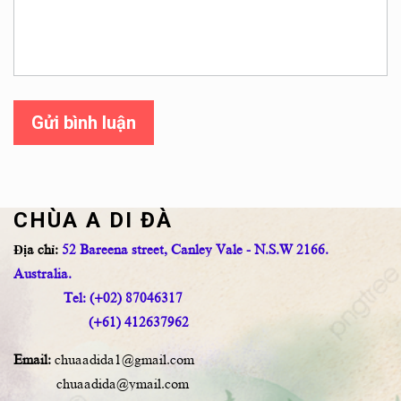
Gửi bình luận
CHÙA A DI ĐÀ
Địa chỉ:
52 Bareena street, Canley Vale - N.S.W 2166.
Australia.
Tel: (+02) 87046317
(+61) 412637962
Email:
chuaadida1@gmail.com
chuaadida@ymail.com