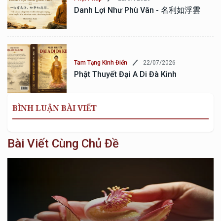
Danh Lợi Như Phù Vân - 名利如浮雲
22/07/2026
Tam Tạng Kinh Điển
Phật Thuyết Đại A Di Đà Kinh
BÌNH LUẬN BÀI VIẾT
Bài Viết Cùng Chủ Đề