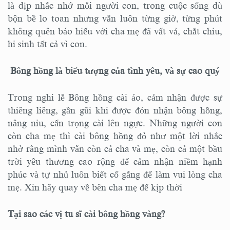
là dịp nhắc nhớ mỗi người con, trong cuộc sống dù
bộn bề lo toan nhưng vẫn luôn từng giờ, từng phút
không quên báo hiếu với cha mẹ đã vất vả, chắt chiu,
hi sinh tất cả vì con.
Bông hồng là biểu tượng của tình yêu, và sự cao quý
Trong nghi lễ Bông hồng cài áo, cảm nhận được sự
thiêng liêng, gần gũi khi được đón nhận bông hồng,
nâng niu, cẩn trọng cài lên ngực. Những người con
còn cha mẹ thì cài bông hồng đỏ như một lời nhắc
nhở rằng mình vẫn còn cả cha và mẹ, còn cả một bầu
trời yêu thương cao rộng để cảm nhận niềm hạnh
phúc và tự nhủ luôn biết cố gắng để làm vui lòng cha
mẹ. Xin hãy quay về bên cha mẹ để kịp thời
Tại sao các vị tu sĩ cài bông hồng vàng?