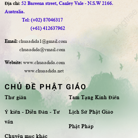
Địa chỉ:
52 Bareena street, Canley Vale - N.S.W 2166.
Australia.
Tel: (+02) 87046317
(+61) 412637962
Email:
chuaadida1@gmail.com
chuaadida@ymail.com
Website:
www.chuaadida.com
www.chuaadida.net
CHỦ ĐỀ PHẬT GIÁO
Thư giãn
Tam Tạng Kinh Điển
Ý kiến - Diễn Đàn - Tư
Lịch Sử Phật Giáo
vấn
Phật Pháp
Chuyên mục khác