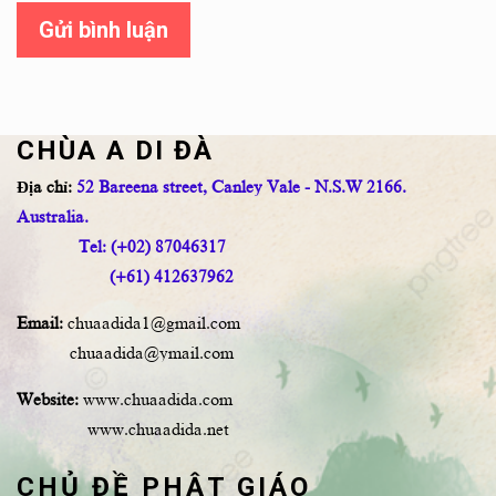
Gửi bình luận
CHÙA A DI ĐÀ
Địa chỉ:
52 Bareena street, Canley Vale - N.S.W 2166.
Australia.
Tel: (+02) 87046317
(+61) 412637962
Email:
chuaadida1@gmail.com
chuaadida@ymail.com
Website:
www.chuaadida.com
www.chuaadida.net
CHỦ ĐỀ PHẬT GIÁO