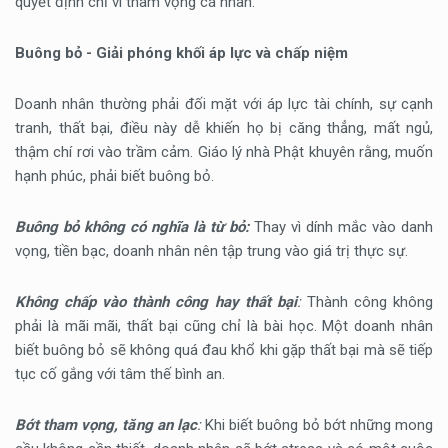
quyết định chỉ vì tham vọng cá nhân.
Buông bỏ - Giải phóng khối áp lực và chấp niệm
Doanh nhân thường phải đối mặt với áp lực tài chính, sự cạnh
tranh, thất bại, điều này dễ khiến họ bị căng thẳng, mất ngủ,
thậm chí rơi vào trầm cảm. Giáo lý nhà Phật khuyên rằng, muốn
hạnh phúc, phải biết buông bỏ.
Buông bỏ không có nghĩa là từ bỏ:
Thay vì dính mắc vào danh
vọng, tiền bạc, doanh nhân nên tập trung vào giá trị thực sự.
Không chấp vào thành công hay thất bại
:
Thành công không
phải là mãi mãi, thất bại cũng chỉ là bài học. Một doanh nhân
biết buông bỏ sẽ không quá đau khổ khi gặp thất bại mà sẽ tiếp
tục cố gắng với tâm thế bình an.
Bớt tham vọng, tăng an lạc
:
Khi biết buông bỏ bớt những mong