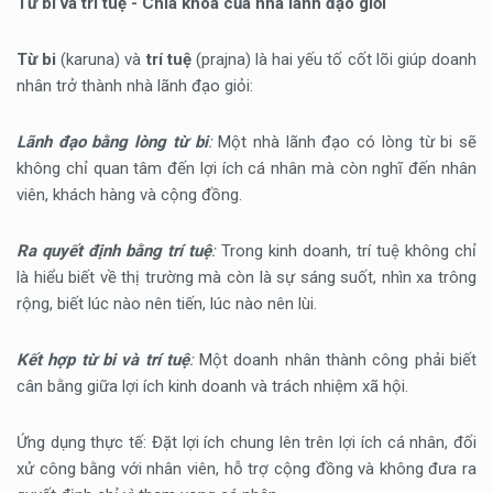
Từ bi và trí tuệ - Chìa khóa của nhà lãnh đạo giỏi
Từ bi
(karuna) và
trí tuệ
(prajna) là hai yếu tố cốt lõi giúp doanh
nhân trở thành nhà lãnh đạo giỏi:
Lãnh đạo bằng lòng từ bi
:
Một nhà lãnh đạo có lòng từ bi sẽ
không chỉ quan tâm đến lợi ích cá nhân mà còn nghĩ đến nhân
viên, khách hàng và cộng đồng.
Ra quyết định bằng trí tuệ
:
Trong kinh doanh, trí tuệ không chỉ
là hiểu biết về thị trường mà còn là sự sáng suốt, nhìn xa trông
rộng, biết lúc nào nên tiến, lúc nào nên lùi.
Kết hợp từ bi và trí tuệ
:
Một doanh nhân thành công phải biết
cân bằng giữa lợi ích kinh doanh và trách nhiệm xã hội.
Ứng dụng thực tế: Đặt lợi ích chung lên trên lợi ích cá nhân, đối
xử công bằng với nhân viên, hỗ trợ cộng đồng và không đưa ra