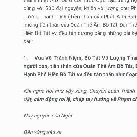
thành Phật A Di Đà ở cõi nước Cực Lạc trang n
cùng với 500 đại nguyện, khiến vô lượng chư 
Lượng Thanh Tịnh (Tiền thân của Phật A Di Đà)
những tiền thân của Quán Thế Âm Bồ Tát, Đại Thế 
Hiền Bồ Tát vv, đều tán dương bằng những bài kệ,
sau:
1.
Vua Vô Tránh Niệm, Bồ Tát Vô Lượng Than
người con, tiền thân của Quán Thế Âm Bồ Tát, Đ
Hạnh Phổ Hiền Bồ Tát vv đều tán thán như đoạn
Khi nghe nói như vậy xong, Chuyển Luân Thánh 
dậy,
cảm động rơi lệ, chắp tay hướng về Phạm ch
Nay nguyện của Ngài
Bền vững sâu xa