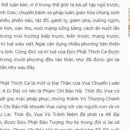
hể luận bàn, vì ở trong thế giới ta bà uế tạp ngũ trược,
 Giác, chuyển bánh xe pháp luân, giáo hóa chúng sinh
nhiều phiền não, tật đố, ganh tỵ, gièm pha, cuồng ngôn,
ận hờn, oán thù, nuôi mạng sống bằng cách ăn nuốt lẫn
Ở trong môi trường kiếp trược, kiến trược, mạng trược,
rí tuệ siêu việt, Ngài vận dụng nhiều phương tiện thiện
u tình. Công đức và trí tuệ của Đức Phật Thích Ca được
 trong mười phương đều tán thán, như đã được ghi lại
 dẫn như sau đây:
 Phật Thích Ca là một vi Đại Thần của Vua Chuyển Luân
A Di Đà) có tên là Phạm Chí Bảo Hải. Thời đó, Vua có
xuất gia, mặc pháp phục, chứng thành Vô Thượng Chánh
m Chí Bảo Hải khuyên Vua cùng với các người con và vô
 Lai. Thời đó, Vua Vô Tránh Niệm đã phát ra 48 đại
, được Đức Phật Bảo Tượng thọ ký trong đời vị lai sẽ