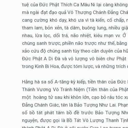
tuệ của Đức Phật Thích Ca Mâu Ni lại càng không t
mà ngài đạt đạo quả Vô Thượng Chánh Đẳng Chánh
cang cường khó dạy, khó ưa vì tà kiến, cố chấp, 
tham lam, bỏn xẻn, tà dâm, buông lung, nhiều gi
nhau, lừa lọc, dối trá, não nhiệt, kiêu mạn vv. 
chúng sanh trược, phiền não trược như thế, bằng t
xảo cứu độ chúng sanh tùy theo căn duyên của hữ
Đức Phật A Di Đà và vô lượng vô biên chư Phật
trong Kinh Bi Hoa, được tóm lược, và những trích
Hằng hà sa số A-tăng-kỳ kiếp, tiền thân của Đức
Thánh Vương Vô Tránh Niệm (Tiền thân của Phật 
một hoàng tử sau khi khôn lớn, cạo bỏ râu tóc 
Đẳng Chánh Giác, tên là Bảo Tượng Như Lai. Phạ
số bồ tát phát tâm bồ đề trước Bảo Tượng Như
nguyện, được gọi là Bồ Tát Vô Lượng Thanh Tịnh