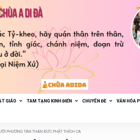
ẬT GIÁO
TAM TẠNG KINH ĐIỂN
CHUYÊN ĐỀ
VĂN HÓA 
MƯỜI PHƯƠNG TÁN THÁN ĐỨC PHẬT THÍCH CA