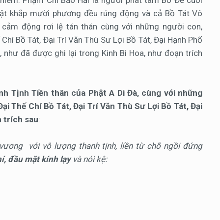
ghiêm. Phạm Chí Bảo Hải là người phát tâm Bồ Đề cuối
Phật khắp mười phương đều rúng động và cả Bồ Tát Vô
 cảm động rơi lệ tán thán cùng với những người con,
Chí Bồ Tát, Đại Trí Văn Thù Sư Lợi Bồ Tát, Đại Hạnh Phổ
 như đã được ghi lại trong Kinh Bi Hoa, như đoạn trích
h Tịnh Tiền thân của Phật A Di Đà, cùng với những
ại Thế Chí Bồ Tát, Đại Trí Văn Thù Sư Lợi Bồ Tát, Đại
 trích sau
:
vương với vô lượng thanh tịnh, liền từ chỗ ngồi đứng
í, đầu mặt kính lạy
và nói kệ: