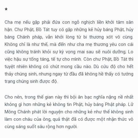
*
Cha mẹ nếu gặp phải đứa con ngỗ nghịch liền khởi tâm sân
hận. Chư Phật, Bồ Tát tuy có gặp những kẻ hủy báng Phật, hủy
báng Chánh pháp, vẫn khởi lòng từ bi thương xót vô cùng.
Không chỉ là như thế, mà đến như cha mẹ thương yêu con cái
cũng không tránh khỏi sự kỳ vọng mai sau sẽ nuôi dưỡng; Lo
việc hậu sự tống táng, tế tự cho mình. Còn chư Phật, Bồ Tát thì
tuyệt nhiên không có chút mong cầu nào. Dù cứu độ cho hết
thảy chúng sinh, nhưng ngay từ đầu đã không hề thấy có tướng
trạng chúng sinh được độ.
Cho nên, trong thế gian này thì bội ân bạc nghĩa nặng nề nhất
không gì hơn những kẻ không tin Phật, hủy báng Phật pháp. Lữ
Mông Chánh phát lời nguyện cho những kẻ như thế không sinh
làm con cháu của ông, quả thật đã có được một nhận thức vô
cùng sáng suốt sâu rộng hơn người.