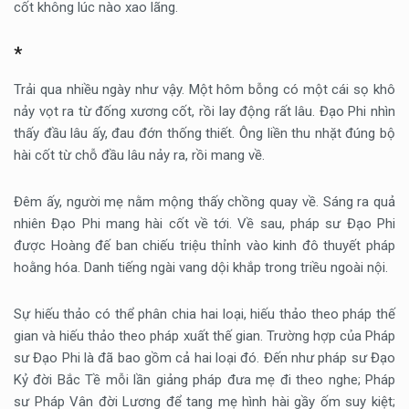
cốt không lúc nào xao lãng.
*
Trải qua nhiều ngày như vậy. Một hôm bỗng có một cái sọ khô
nảy vọt ra từ đống xương cốt, rồi lay động rất lâu. Đạo Phi nhìn
thấy đầu lâu ấy, đau đớn thống thiết. Ông liền thu nhặt đúng bộ
hài cốt từ chỗ đầu lâu nảy ra, rồi mang về.
Đêm ấy, người mẹ nằm mộng thấy chồng quay về. Sáng ra quả
nhiên Đạo Phi mang hài cốt về tới. Về sau, pháp sư Đạo Phi
được Hoàng đế ban chiếu triệu thỉnh vào kinh đô thuyết pháp
hoằng hóa. Danh tiếng ngài vang dội khắp trong triều ngoài nội.
Sự hiếu thảo có thể phân chia hai loại, hiếu thảo theo pháp thế
gian và hiếu thảo theo pháp xuất thế gian. Trường hợp của Pháp
sư Đạo Phi là đã bao gồm cả hai loại đó. Đến như pháp sư Đạo
Kỷ đời Bắc Tề mỗi lần giảng pháp đưa mẹ đi theo nghe; Pháp
sư Pháp Vân đời Lương để tang mẹ hình hài gầy ốm suy kiệt;