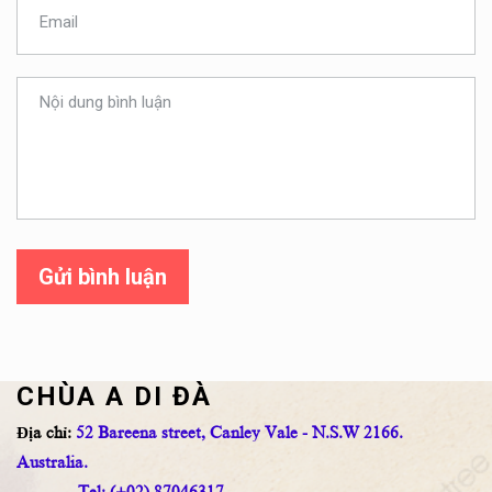
Gửi bình luận
CHÙA A DI ĐÀ
Địa chỉ:
52 Bareena street, Canley Vale - N.S.W 2166.
Australia.
Tel: (+02) 87046317