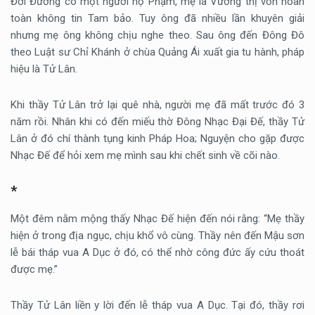
Đời Đường có một người họ Phạm, mẹ là Vương thị vốn hoàn
toàn không tin Tam bảo. Tuy ông đã nhiều lần khuyên giải
nhưng mẹ ông không chịu nghe theo. Sau ông đến Đông Đô
theo Luật sư Chỉ Khánh ở chùa Quảng Ái xuất gia tu hành, pháp
hiệu là Tử Lân.
Khi thầy Tử Lân trở lại quê nhà, người mẹ đã mất trước đó 3
năm rồi. Nhân khi có đến miếu thờ Đông Nhạc Đại Đế, thầy Tử
Lân ở đó chí thành tụng kinh Pháp Hoa; Nguyện cho gặp được
Nhạc Đế để hỏi xem mẹ mình sau khi chết sinh về cõi nào.
*
Một đêm nằm mộng thấy Nhạc Đế hiện đến nói rằng: “Mẹ thầy
hiện ở trong địa ngục, chịu khổ vô cùng. Thầy nên đến Mậu sơn
lễ bái tháp vua A Dục ở đó, có thể nhờ công đức ấy cứu thoát
được mẹ.”
Thầy Tử Lân liền y lời đến lễ tháp vua A Dục. Tại đó, thầy rơi