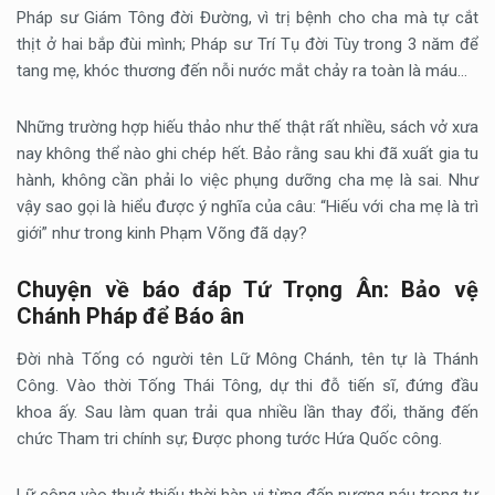
Pháp sư Giám Tông đời Đường, vì trị bệnh cho cha mà tự cắt
thịt ở hai bắp đùi mình; Pháp sư Trí Tụ đời Tùy trong 3 năm để
tang mẹ, khóc thương đến nỗi nước mắt chảy ra toàn là máu…
Những trường hợp hiếu thảo như thế thật rất nhiều, sách vở xưa
nay không thể nào ghi chép hết. Bảo rằng sau khi đã xuất gia tu
hành, không cần phải lo việc phụng dưỡng cha mẹ là sai. Như
vậy sao gọi là hiểu được ý nghĩa của câu: “Hiếu với cha mẹ là trì
giới” như trong kinh Phạm Võng đã dạy?
Chuyện về báo đáp Tứ Trọng Ân: Bảo vệ
Chánh Pháp để Báo ân
Đời nhà Tống có người tên Lữ Mông Chánh, tên tự là Thánh
Công. Vào thời Tống Thái Tông, dự thi đỗ tiến sĩ, đứng đầu
khoa ấy. Sau làm quan trải qua nhiều lần thay đổi, thăng đến
chức Tham tri chính sự; Được phong tước Hứa Quốc công.