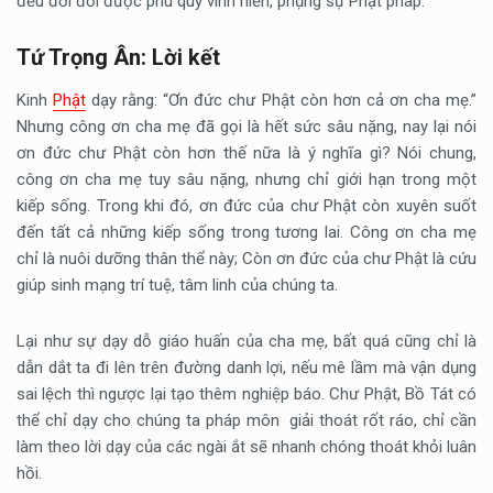
đều đời đời được phú quý vinh hiển, phụng sự Phật pháp.
Tứ Trọng Ân: Lời kết
Kinh
Phật
dạy rằng: “Ơn đức chư Phật còn hơn cả ơn cha mẹ.”
Nhưng công ơn cha mẹ đã gọi là hết sức sâu nặng, nay lại nói
ơn đức chư Phật còn hơn thế nữa là ý nghĩa gì? Nói chung,
công ơn cha mẹ tuy sâu nặng, nhưng chỉ giới hạn trong một
kiếp sống. Trong khi đó, ơn đức của chư Phật còn xuyên suốt
đến tất cả những kiếp sống trong tương lai. Công ơn cha mẹ
chỉ là nuôi dưỡng thân thể này; Còn ơn đức của chư Phật là cứu
giúp sinh mạng trí tuệ, tâm linh của chúng ta.
Lại như sự dạy dỗ giáo huấn của cha mẹ, bất quá cũng chỉ là
dẫn dắt ta đi lên trên đường danh lợi, nếu mê lầm mà vận dụng
sai lệch thì ngược lại tạo thêm nghiệp báo. Chư Phật, Bồ Tát có
thể chỉ dạy cho chúng ta pháp môn giải thoát rốt ráo, chỉ cần
làm theo lời dạy của các ngài ắt sẽ nhanh chóng thoát khỏi luân
hồi.