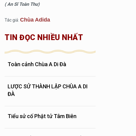
( An Sĩ Toàn Thư)
Chùa Adida
Tác giả:
TIN ĐỌC NHIỀU NHẤT
Toàn cảnh Chùa A Di Đà
LƯỢC SỬ THÀNH LẬP CHÙA A DI
ĐÀ
Tiểu sử cố Phật tử Tâm Biên