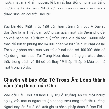
nước mắt mà khấn nguyện, lễ bái rất lâu. Bỗng nghe có tiếng
người mẹ tạ ơn rằng: “Nhờ sức con cầu nguyện, nay mẹ đã
được sinh lên cõi trời Đao lợi.”
Sau khi đức Phật nhập Niết bàn hơn trăm năm, vua A Dục ra
đời. Ông là vị Thiết luân vương cai quản một cõi Diêm phù đề,
có khả năng sai sử được quỷ thần. Nhà vua đã tạo 84.000 bảo
tháp để tôn trí phụng thờ 84.000 phần xá lợi của đức Phật để lại.
Theo sự phân chia của vua thì cứ nơi nào có 100.000 dân sẽ
xây dựng một tháp. Tại Trung Hoa, theo những ghi chép được
thấy trong sách vở thì có cả thảy 19 tháp. Tháp ở Mậu sơn là
một trong số đó.
Chuyện về báo đáp Tứ Trọng Ân: Lòng thành
cảm ứng Di cốt của Cha
Vào đời Hậu Chu, tại làng Quý Trụ ở Trường An có một người
họ Lý, vốn thật là người thuộc hoàng triều tông thất đời Đường.
Người này lên 7 tuổi đã xuất gia tu hành, pháp danh là Đạo Phi.