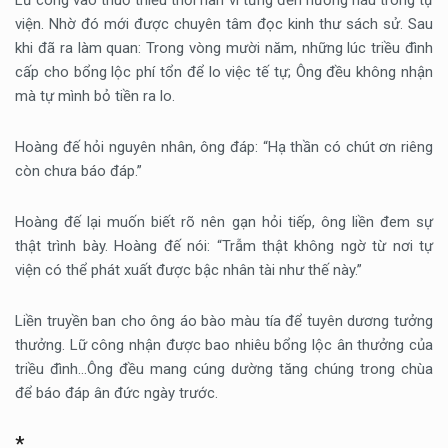
Lữ công vào thuở thiếu thời hàn vi từng đến nương náu trong tự
viện. Nhờ đó mới được chuyên tâm đọc kinh thư sách sử. Sau
khi đã ra làm quan: Trong vòng mười năm, những lúc triều đình
cấp cho bổng lộc phí tổn để lo việc tế tự; Ông đều không nhận
mà tự mình bỏ tiền ra lo.
Hoàng đế hỏi nguyên nhân, ông đáp: “Hạ thần có chút ơn riêng
còn chưa báo đáp.”
Hoàng đế lại muốn biết rõ nên gạn hỏi tiếp, ông liền đem sự
thật trình bày. Hoàng đế nói: “Trẫm thật không ngờ từ nơi tự
viện có thể phát xuất được bậc nhân tài như thế này.”
Liền truyền ban cho ông áo bào màu tía để tuyên dương tưởng
thưởng. Lữ công nhận được bao nhiêu bổng lộc ân thưởng của
triều đình…Ông đều mang cúng dường tăng chúng trong chùa
để báo đáp ân đức ngày trước.
*