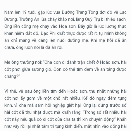
Năm lên 19 tuổi, gặp lúc vua Đường Trang Tông dời đô về Lạc
Dương. Trường An lửa cháy khắp nơi, làng Quý Trụ bị thiêu sạch.
Ông liền cõng mẹ chạy vào Hoa sơn. Bấy giờ là lúc lương thực
khan hiếm đắt đỏ, Đạo Phi khất thực được rất ít, tự mình không
ăn chỉ mang về dâng lên nuôi dưỡng mẹ. Khi mẹ hỏi đã ăn
chưa, ông luôn nói là đã ăn rồi.
Mẹ ông thường nói: “Cha con đi đánh trận chết ở Hoắc sơn, hài
cốt phơi giữa sương gió. Con có thể tìm đem về an táng được
chăng?”
Vì thế, về sau ông liền tìm đến Hoắc sơn, thu nhặt những hài
cốt nơi ấy gom về một chỗ rất nhiều. Kế đó ngày đêm tụng
kinh, vì cha mà sám hối nghiệp giết hại. Ông lại đứng trước số
hài cốt đã thu nhặt được mà khấn rằng: “Trong số rất nhiều hài
cốt này, nếu quả có di cốt của cha ta thì xin chuyển động.” Khấn
như vậy rồi lại nhất tâm trì tụng kinh điển, mắt nhìn vào đống hài