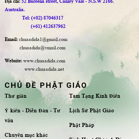
Địa chỉ:
52 Bareena street, Canley Vale - N.S.W 2166.
Australia.
Tel: (+02) 87046317
(+61) 412637962
Email:
chuaadida1@gmail.com
chuaadida@ymail.com
Website:
www.chuaadida.com
www.chuaadida.net
CHỦ ĐỀ PHẬT GIÁO
Thư giãn
Tam Tạng Kinh Điển
Ý kiến - Diễn Đàn - Tư
Lịch Sử Phật Giáo
vấn
Phật Pháp
Chuyên mục khác