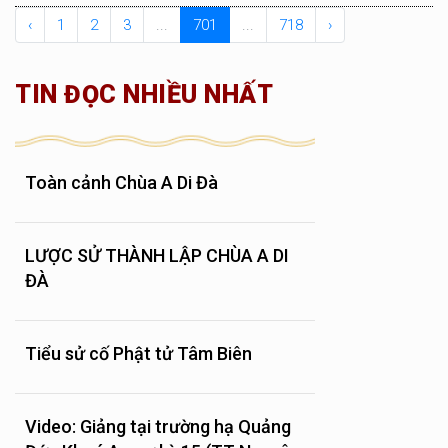
‹
1
2
3
...
701
...
718
›
TIN ĐỌC NHIỀU NHẤT
Toàn cảnh Chùa A Di Đà
LƯỢC SỬ THÀNH LẬP CHÙA A DI
ĐÀ
Tiểu sử cố Phật tử Tâm Biên
Video: Giảng tại trường hạ Quảng