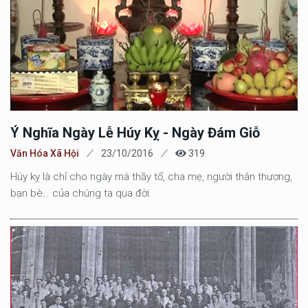
Ý Nghĩa Ngày Lễ Húy Kỵ - Ngày Đám Giỗ
Văn Hóa Xã Hội
23/10/2016
319
Húy kỵ là chỉ cho ngày mà thầy tổ, cha mẹ, người thân thương,
bạn bè… của chúng ta qua đời.