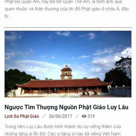
Phật Bà Quan Âm, hay Bồ-tát Quán Thế Âm, là hình ảnh quá
quen thuộc và thân thương của tín đồ Phật giáo ở châu Á, đặc
bi...
Ngược Tìm Thượng Nguồn Phật Giáo Luy Lâu
Lịch Sử Phật Giáo
26/06/2017
319
Trung tâm Luy Lâu được hình thành do sự viếng thăm của
những tăng sĩ Ấn Độ. Các vị tăng sĩ này tới viếng Việt Nam