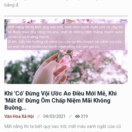
bằng đ...
Khi 'có' Đừng Vội Ước Ao Điều Mới Mẻ, Khi
'mất Đi' Đừng Ôm Chấp Niệm Mãi Không
Buông...
Văn Hóa Xã Hội
04/03/2021
319
Mất nắng thì ta biết quý sao trời, mất màu xanh ngắt của cỏ