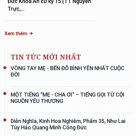
Đức Khoá An cư kỳ 15 (TT Nguyên
Trực,...
Xem thêm
TIN TỨC MỚI NHẤT
VÒNG TAY MẸ - BẾN ĐỖ BÌNH YÊN NHẤT CUỘC
ĐỜI
MỘT TIẾNG “MẸ - CHA ƠI” – TIẾNG GỌI TỪ CỘI
NGUỒN YÊU THƯƠNG
Diễn Nghĩa, Kinh Hoa Nghiêm, Phẩm 35, Như Lai
Tùy Hảo Quang Minh Công Đức