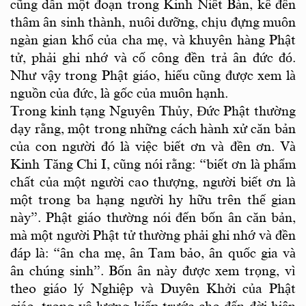
cũng dẫn một đoạn trong Kinh Niết Bàn, kể đến
thâm ân sinh thành, nuôi dưỡng, chịu đựng muôn
ngàn gian khổ của cha mẹ, và khuyên hàng Phật
tử, phải ghi nhớ và cố công đền trả ân đức đó.
Như vậy trong Phật giáo, hiếu cũng được xem là
nguồn của đức, là gốc của muôn hạnh.
Trong kinh tạng Nguyên Thủy, Đức Phật thường
dạy rằng, một trong những cách hành xử căn bản
của con người đó là việc biết ơn và đền ơn. Và
Kinh Tăng Chi I, cũng nói rằng: “biết ơn là phẩm
chất của một người cao thượng, người biết ơn là
một trong ba hạng người hy hữu trên thế gian
này”. Phật giáo thường nói đến bốn ân căn bản,
mà một người Phật tử thường phải ghi nhớ và đền
đáp là: “ân cha mẹ, ân Tam bảo, ân quốc gia và
ân chúng sinh”. Bốn ân này được xem trọng, vì
theo giáo lý Nghiệp và Duyên Khởi của Phật