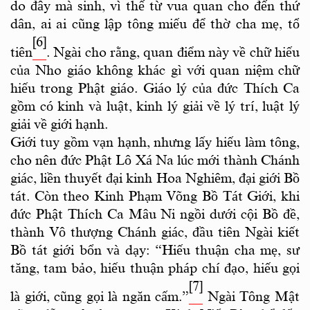
do đây mà sinh, vì thế từ vua quan cho đến thứ
dân, ai ai cũng lập tông miếu để thờ cha mẹ, tổ
[6]
tiên
. Ngài cho rằng, quan điểm này về chữ hiếu
của Nho giáo không khác gì với quan niệm chữ
hiếu trong Phật giáo. Giáo lý của đức Thích Ca
gồm có kinh và luật, kinh lý giải về lý trí, luật lý
giải về giới hạnh.
Giới tuy gồm vạn hạnh, nhưng lấy hiếu làm tông,
cho nên đức Phật Lô Xá Na lúc mới thành Chánh
giác, liền thuyết đại kinh Hoa Nghiêm, đại giới Bồ
tát. Còn theo Kinh Phạm Võng Bồ Tát Giới, khi
đức Phật Thích Ca Mâu Ni ngồi dưới cội Bồ đề,
thành Vô thượng Chánh giác, đầu tiên Ngài kiết
Bồ tát giới bổn và dạy: “Hiếu thuận cha mẹ, sư
tăng, tam bảo, hiếu thuận pháp chí đạo, hiếu gọi
[7]
là giới, cũng gọi là ngăn cấm.”
Ngài Tông Mật