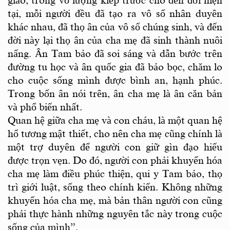
giáo, trong vô lượng kiếp trước cho đến đời hiện
tại, mỗi người đều đã tạo ra vô số nhân duyên
khác nhau, đã thọ ân của vô số chúng sinh, và đến
đời này lại thọ ân của cha mẹ đã sinh thành nuôi
nấng. Ân Tam bảo đã soi sáng và dẫn bước trên
đường tu học và ân quốc gia đã bảo bọc, chăm lo
cho cuộc sống mình được bình an, hạnh phúc.
Trong bốn ân nói trên, ân cha mẹ là ân căn bản
và phổ biến nhất.
Quan hệ giữa cha mẹ và con cháu, là một quan hệ
hổ tương mật thiết, cho nên cha mẹ cũng chính là
một trợ duyên để người con giữ gìn đạo hiếu
được trọn vẹn. Do đó, người con phải khuyến hóa
cha mẹ làm điều phúc thiện, qui y Tam bảo, thọ
trì giới luật, sống theo chính kiến. Không những
khuyến hóa cha mẹ, mà bản thân người con cũng
phải thực hành những nguyên tắc này trong cuộc
sống của mình”.