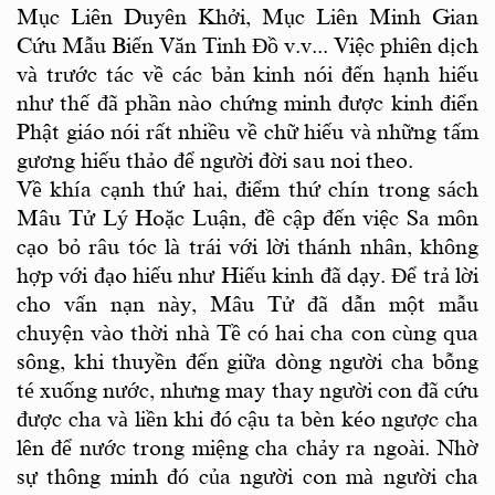
Mục Liên Duyên Khởi, Mục Liên Minh Gian
Cứu Mẫu Biến Văn Tinh Đồ v.v... Việc phiên dịch
và trước tác về các bản kinh nói đến hạnh hiếu
như thế đã phần nào chứng minh được kinh điển
Phật giáo nói rất nhiều về chữ hiếu và những tấm
gương hiếu thảo để người đời sau noi theo.
Về khía cạnh thứ hai, điểm thứ chín trong sách
Mâu Tử Lý Hoặc Luận, đề cập đến việc Sa môn
cạo bỏ râu tóc là trái với lời thánh nhân, không
hợp với đạo hiếu như Hiếu kinh đã dạy. Để trả lời
cho vấn nạn này, Mâu Tử đã dẫn một mẫu
chuyện vào thời nhà Tề có hai cha con cùng qua
sông, khi thuyền đến giữa dòng người cha bỗng
té xuống nước, nhưng may thay người con đã cứu
được cha và liền khi đó cậu ta bèn kéo ngược cha
lên để nước trong miệng cha chảy ra ngoài. Nhờ
sự thông minh đó của người con mà người cha