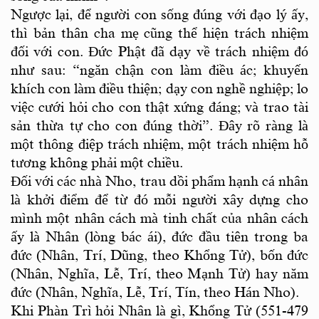
Ngược lại, để người con sống đúng với đạo lý ấy,
thì bản thân cha mẹ cũng thể hiện trách nhiệm
đối với con. Đức Phật đã dạy về trách nhiệm đó
như sau: “ngăn chận con làm điều ác; khuyến
khích con làm điều thiện; dạy con nghề nghiệp; lo
việc cưới hỏi cho con thật xứng đáng; và trao tài
sản thừa tự cho con đúng thời”. Đây rõ ràng là
một thông điệp trách nhiệm, một trách nhiệm hỗ
tương không phải một chiều.
Đối với các nhà Nho, trau dồi phẩm hạnh cá nhân
là khởi điểm để từ đó mỗi người xây dựng cho
mình một nhân cách mà tinh chất của nhân cách
ấy là Nhân (lòng bác ái), đức đầu tiên trong ba
đức (Nhân, Trí, Dũng, theo Khổng Tử), bốn đức
(Nhân, Nghĩa, Lễ, Trí, theo Mạnh Tử) hay năm
đức (Nhân, Nghĩa, Lễ, Trí, Tín, theo Hán Nho).
Khi Phàn Trì hỏi Nhân là gì, Khổng Tử (551-479