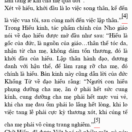
làm tang lễ khi cha mẹ qua đời”.
Xét về hiếu, khởi đầu là lo việc song thân, kế đến
[4]
là việc vua tôi, sau cùng mới đến việc lập thân.”
Trong Hiếu kinh, tác phẩm chính của Nho giáo
nói về đạo hiếu được mở đầu như sau: “Hiếu là
gốc của đức, là nguồn của giáo…thân thể tóc da,
nhận từ cha mẹ, không dám tổn thương, đó là
khởi đầu của hiếu. Lập thân hành đạo, dương
danh với hậu thế, để làm rạng rỡ cha mẹ, đó
chính là hiếu. Bản kinh này cũng dẫn lời của đức
Khổng Tử về đạo hiếu rằng: “Người con hiếu
phụng dưỡng cha mẹ, ăn ở phải hết sức cung
kính, cung dưỡng cha mẹ phải hết mực vui vẻ,
khi cha mẹ đau ốm phải lo lắng hết lòng, khi lo
việc tang lễ phải cực kỳ thương xót, khi cúng tế
[5]
cha mẹ phải vô cùng trang nghiêm.”
Chữ Hiếu, đã được Việt hoá về nhiều mặt, và nảy