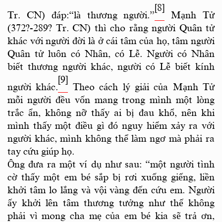
[8]
Tr. CN) đáp:“là thương người.”
Mạnh Tử
(372?-289? Tr. CN) thì cho rằng người Quân tử
khác với người đời là ở cái tâm của họ, tâm người
Quân tử luôn có Nhân, có Lễ. Người có Nhân
biết thương người khác, người có Lễ biết kính
[9]
người khác.
Theo cách lý giải của Mạnh Tử
mỗi người đều vốn mang trong mình một lòng
trắc ẩn, không nỡ thấy ai bị đau khổ, nên khi
mình thấy một điều gì đó nguy hiểm xảy ra với
người khác, mình không thể làm ngơ mà phải ra
tay cứu giúp họ.
Ông đưa ra một ví dụ như sau: “một người tình
cờ thấy một em bé sắp bị rơi xuống giếng, liền
khởi tâm lo lắng và vội vàng đến cứu em. Người
ấy khởi lên tâm thương tưởng như thế không
phải vì mong cha mẹ của em bé kia sẽ trả ơn,