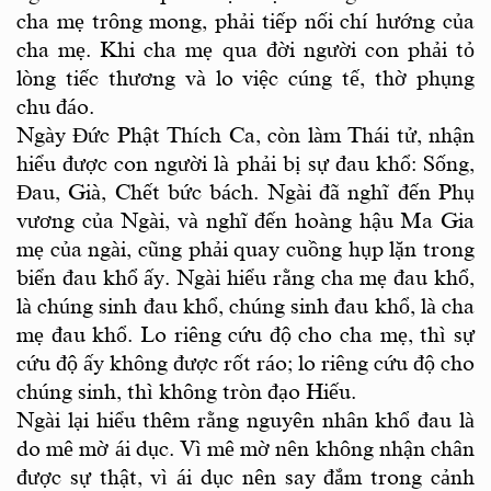
cha mẹ trông mong, phải tiếp nối chí hướng của
cha mẹ. Khi cha mẹ qua đời người con phải tỏ
lòng tiếc thương và lo việc cúng tế, thờ phụng
chu đáo.
Ngày Đức Phật Thích Ca, còn làm Thái tử, nhận
hiểu được con người là phải bị sự đau khổ: Sống,
Đau, Già, Chết bức bách. Ngài đã nghĩ đến Phụ
vương của Ngài, và nghĩ đến hoàng hậu Ma Gia
mẹ của ngài, cũng phải quay cuồng hụp lặn trong
biển đau khổ ấy. Ngài hiểu rằng cha mẹ đau khổ,
là chúng sinh đau khổ, chúng sinh đau khổ, là cha
mẹ đau khổ. Lo riêng cứu độ cho cha mẹ, thì sự
cứu độ ấy không được rốt ráo; lo riêng cứu độ cho
chúng sinh, thì không tròn đạo Hiếu.
Ngài lại hiểu thêm rằng nguyên nhân khổ đau là
do mê mờ ái dục. Vì mê mờ nên không nhận chân
được sự thật, vì ái dục nên say đắm trong cảnh