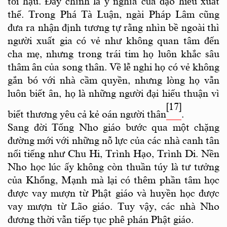
tối hậu. Đây chính là ý nghĩa của đạo hiếu xuất
thế. Trong Phá Tà Luận, ngài Pháp Lâm cũng
đưa ra nhận định tương tự rằng nhìn bề ngoài thì
người xuất gia có vẻ như không quan tâm đến
cha mẹ, nhưng trong trái tim họ luôn khắc sâu
thâm ân của song thân. Về lễ nghi họ có vẻ không
gắn bó với nhà cầm quyền, nhưng lòng họ vẫn
luôn biết ân, họ là những người đại hiếu thuận vì
[17]
biết thương yêu cả kẻ oán người thân
.
Sang đời Tống Nho giáo bước qua một chặng
đường mới với những nỗ lực của các nhà canh tân
nổi tiếng như Chu Hi, Trình Hạo, Trình Di. Nền
Nho học lúc ấy không còn thuần túy là tư tưởng
của Khổng, Mạnh mà lại có thêm phần tâm học
được vay mượn từ Phật giáo và huyền học được
vay mượn từ Lão giáo. Tuy vậy, các nhà Nho
đương thời vẫn tiếp tục phê phán Phật giáo.