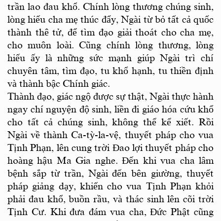
trần lao đau khổ. Chính lòng thương chúng sinh,
lòng hiếu cha mẹ thúc đẩy, Ngài từ bỏ tất cả quốc
thành thê tử, để tìm đạo giải thoát cho cha mẹ,
cho muôn loài. Cũng chính lòng thương, lòng
hiếu ấy là những sức mạnh giúp Ngài trì chí
chuyên tâm, tìm đạo, tu khổ hạnh, tu thiền định
và thành bậc Chính giác.
Thành đạo, giác ngộ được sự thật, Ngài thực hành
ngay chí nguyện độ sinh, liền đi giáo hóa cứu khổ
cho tất cả chúng sinh, không thể kể xiết. Rồi
Ngài về thành Ca-tỳ-la-vệ, thuyết pháp cho vua
Tịnh Phạn, lên cung trời Đao lợi thuyết pháp cho
hoàng hậu Ma Gia nghe. Đến khi vua cha lâm
bệnh sắp từ trần, Ngài đến bên giường, thuyết
pháp giảng dạy, khiến cho vua Tịnh Phạn khỏi
phải đau khổ, buồn rầu, và thác sinh lên cõi trời
Tịnh Cư. Khi đưa đám vua cha, Đức Phật cũng