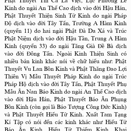
Phật Thuyết Thi Ca La Việt, Lục Phương Lễ
Kinh do ngài An Thế Cao dịch vào đời Hậu Hán,
Phật Thuyết Thiện Sinh Tử Kinh do ngài Pháp
Độ dịch vào đời Tây Tấn, Trường A Hàm Kinh
(quyển 11) do hai ngài Phật Đà Da Xá và Trúc
Phật Niệm dịch vào đời Hậu Tần, Trung A Hàm
Kinh (quyển 33) do ngài Tăng Già Đề Bà dịch
vào đời Đông Tấn. Ngoài Kinh Thiện Sinh có
nhiều bản kinh khác nói về chữ hiếu như: Phật
Thuyết Vu Lan Bồn Kinh và Phật Thăng Đao Lợi
Thiên Vị Mẫu Thuyết Pháp Kinh do ngài Trúc
Pháp Hộ dịch vào đời Tây Tấn, Phật Thuyết Phụ
Mẫu Ân Nan Báo Kinh do ngài An Thế Cao dịch
vào đời Hậu Hán, Phật Thuyết Báo Ân Phụng
Bồn Kinh (còn gọi là Báo Tượng Công Đức Kinh)
và Phật Thuyết Hiếu Tử Kinh. Xuất Tam Tạng
Kí Tập có nói đến các kinh khác như Hiếu Tử
Báo Ân Kinh, Hiếu Tử Thiểm Kinh. Khai