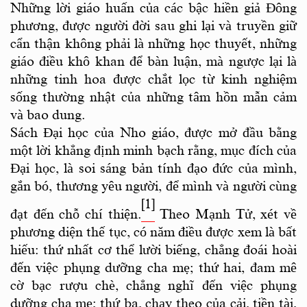
Những lời giáo huấn của các bậc hiền giả Đông
phương, được người đời sau ghi lại và truyền giữ
cẩn thận không phải là những học thuyết, những
giáo điều khô khan để bàn luận, mà ngược lại là
những tinh hoa được chắt lọc từ kinh nghiệm
sống thường nhật của những tâm hồn mẫn cảm
và bao dung.
Sách Đại học của Nho giáo, được mở đầu bằng
một lời khẳng định minh bạch rằng, mục đích của
Đại học, là soi sáng bản tính đạo đức của mình,
gắn bó, thương yêu người, để mình và người cùng
[1]
đạt đến chỗ chí thiện.
Theo Mạnh Tử, xét về
phương diện thế tục, có năm điều được xem là bất
hiếu: thứ nhất cơ thể lười biếng, chẳng đoái hoài
đến việc phụng dưỡng cha mẹ; thứ hai, đam mê
cờ bạc rượu chè, chẳng nghĩ đến việc phụng
dưỡng cha mẹ; thứ ba, chạy theo của cải, tiền tài,