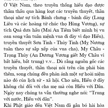
Ở Việt Nam, theo truyền thống hiếu đạo được
thẩm thấu qua hàng loạt các truyền thuyết, thần
thoại như sự tích Bánh chưng - bánh dày (Lang
Liêu và các hoàng tử chúc thọ Hùng Vương), sự
tích Quả dưa hấu (Mai An Tiêm biết mình bị vu
oan song vẫn tuân mệnh vua đi đày vì đạo Hiếu),
truyền thuyết Sơn Tinh - Thủy Tinh (Mỵ Nương
tuân theo sự sắp xếp của vua cha), My Châu -
Trọng Thủy (An Dương Vương giết My Châu vì
bất hiếu, bất trung) v.v... Dù rằng nguồn gốc các
truyền thuyết, thần thoại nói trên cần phải bàn
thêm, song chúng đều phản ánh một sự hoài niệm
nào đó của lịch sử - xã hội. Cho nên, Hiếu ở đây
không chỉ đối với cha mẹ mà còn Hiếu với Dân.
Ngày nay chúng ta vẫn thường nghe nói: “Trung
với nước, Hiếu với dân”.
Khi
Phật giáo đến Việt Nam đã gắn bó hài hòa