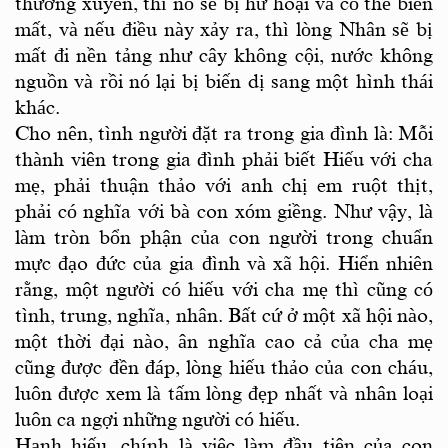
thường xuyên, thì nó sẽ bị hư hoại và có thể biến
mất, và nếu điều này xảy ra, thì lòng Nhân sẽ bị
mất đi nền tảng như cây không cội, nước không
nguồn và rồi nó lại bị biến dị sang một hình thái
khác.
Cho nên, tình người đặt ra trong gia đình là: Mỗi
thành viên trong gia đình phải biết Hiếu với cha
mẹ, phải thuận thảo với anh chị em ruột thịt,
phải có nghĩa với bà con xóm giềng. Như vậy, là
làm tròn bổn phận của con người trong chuẩn
mực đạo đức của gia đình và xã hội. Hiển nhiên
rằng, một người có hiếu với cha mẹ thì cũng có
tình, trung, nghĩa, nhân. Bất cứ ở một xã hội nào,
một thời đại nào, ân nghĩa cao cả của cha mẹ
cũng được đền đáp, lòng hiếu thảo của con cháu,
luôn được xem là tấm lòng đẹp nhất và nhân loại
luôn ca ngợi những người có hiếu.
Hạnh hiếu, chính là việc làm đầu tiên của con