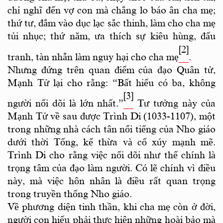
chỉ nghĩ đến vợ con mà chẳng lo báo ân cha mẹ;
thứ tư, đắm vào dục lạc sắc thinh, làm cho cha mẹ
tủi nhục; thứ năm, ưa thích sự kiêu hùng, đấu
[2]
tranh, tàn nhẫn làm nguy hại cho cha mẹ
.
Nhưng đứng trên quan điểm của đạo Quân tử,
Mạnh Tử lại cho rằng: “Bất hiếu có ba, không
[3]
người nối dõi là lớn nhất.”
Tư tưởng này của
Mạnh Tử về sau được Trình Di (1033-1107), một
trong những nhà cách tân nổi tiếng của Nho giáo
dưới thời Tống, kế thừa và cổ xúy mạnh mẽ.
Trình Di cho rằng việc nối dõi như thế chính là
trọng tâm của đạo làm người. Có lẽ chính vì điều
này, mà việc hôn nhân là điều rất quan trọng
trong truyền thống Nho giáo.
Về phương diện tinh thần, khi cha mẹ còn ở đời,
người con hiếu phải thực hiện những hoài bảo mà