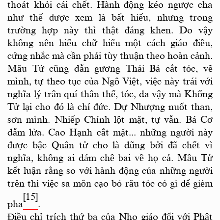
thoát khỏi cái chết. Hành động kéo ngược cha
như thế được xem là bất hiếu, nhưng trong
trường hợp này thì thật đáng khen. Do vậy
không nên hiểu chữ hiếu một cách giáo điều,
cứng nhắc mà cần phải tùy thuận theo hoàn cảnh.
Mâu Tử cũng dẫn gương Thái Bá cắt tóc, vẽ
mình, tự theo tục của Ngô Việt, việc này trái với
nghĩa lý trân quí thân thể, tóc, da vậy mà Khổng
Tử lại cho đó là chí đức. Dự Nhượng nuốt than,
sơn mình. Nhiếp Chính lột mặt, tự vẫn. Bá Cơ
dẫm lửa. Cao Hạnh cắt mặt... những người này
được bậc Quân tử cho là dũng bởi đã chết vì
nghĩa, không ai dám chê bai về họ cả. Mâu Tử
kết luận rằng so với hành động của những người
trên thì việc sa môn cạo bỏ râu tóc có gì để gièm
[15]
pha
.
Điều chỉ trích thứ ba của Nho giáo đối với Phật