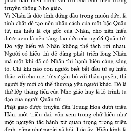
phần nào hiểu được vai trò của chữ hiếu trong
truyền thống Nho giáo.
Vì Nhân là đức tính đứng đầu trong muôn đức, là
tinh chất để tạo nên nhân cách của một bậc Quân
tử, mà hiếu là cội gốc của Nhân, cho nên hiếu
được xem là nền tảng đạo đức của người Quân tử.
Do vậy hiếu và Nhân không thể tách rời nhau.
Người có hiếu thì dễ dàng phát triển lòng Nhân
mà một khi đã có Nhân thì hạnh hiếu càng sáng
tỏ. Chỉ khi nào con người biết bắt đầu từ sự hiếu
thảo với cha mẹ, từ sự gắn bó với thân quyến, thì
người ấy mới có thể thương yêu người khác. Đó là
thứ lớp thăng tiến của Nho giáo hay là lộ trình tu
đạo của người Quân tử.
Phật giáo được truyền đến Trung Hoa dưới triều
Hán, một triều đại, vốn xem trọng chữ hiếu như
một nguyên tắc hành xử quan trọng trong triều
đình, cũng như ngoài xã hội. Lúc ấy, Hiếu kinh là