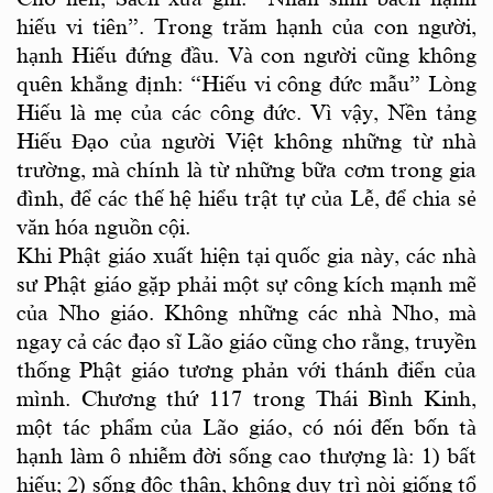
hiếu vi tiên”. Trong trăm hạnh của con người,
hạnh Hiếu
đứng đầu. Và con người cũng không
quên khẳng định: “Hiếu vi công đức mẫu” Lòng
Hiếu là mẹ của các công đức. Vì vậy, Nền tảng
Hiếu Đạo
của người Việt không những từ nhà
trường, mà chính là từ những bữa cơm trong gia
đình, để các thế hệ hiểu trật tự của Lễ, để chia sẻ
văn hóa nguồn cội.
Khi Phật giáo xuất hiện tại quốc gia này, các nhà
sư Phật giáo gặp phải một sự công kích mạnh mẽ
của Nho giáo. Không những các nhà Nho, mà
ngay cả các đạo sĩ Lão giáo cũng cho rằng, truyền
thống Phật giáo tương phản với thánh điển của
mình. Chương thứ 117 trong Thái Bình Kinh,
một tác phẩm của Lão giáo, có nói đến bốn tà
hạnh làm ô nhiễm đời sống cao thượng là: 1) bất
hiếu; 2) sống độc thân, không duy trì nòi giống tổ