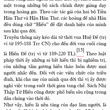
một trong những bộ sách chính được giảng dạy
trong hoàng gia. Theo các tác giả của hai bộ Tiền
Hán Thư và Hậu Hán Thư, các hoàng đế nhà Hán
đều dùng chữ “Hiếu” để đặt danh hiệu của mình
sau khi qua đời.
Truyền thống này kéo dài từ thời vua Huệ Đế (trị
vì từ 195-188 Trc CN) cho đến đời vua cuối cùng
[13]
là Hiến Đế (trị vì từ 189-220 TL).
Theo luật
pháp thời ấy những ai bất hiếu thì bị nghiêm trị,
còn những tấm gương hiếu thảo luôn được mọi
người nhắc đến. Đối với các viên chức của triều
đình, khi cha mẹ của mình qua đời thì vị ấy được
nghỉ việc trong suốt thời gian tang chế. Sách Nhị
Thập Tứ Hiếu cũng được phổ biến sâu rộng trong
dân chúng vào thời đó.
Như vậy, hiếu là nền tảng của đạo làm người, là