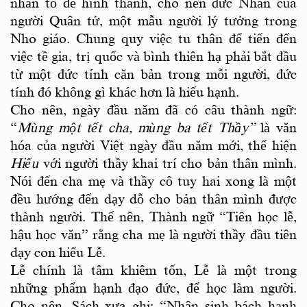
nhân tố để hình thành, cho nên đức Nhân của
người Quân tử, một mẫu người lý tưởng trong
Nho giáo. Chung quy việc tu thân để tiến đến
việc tề gia, trị quốc và bình thiên hạ phải bắt đầu
từ một đức tính căn bản trong mỗi người, đức
tính đó không gì khác hơn là hiếu hạnh.
Cho nên, ngày đầu năm đã có câu thành ngữ:
“
M
ù
ng một tết cha, m
ù
ng ba tết Thầy”
là văn
hóa của người Việt ngày đầu năm mới, thể hiện
Hiếu
với người thầy khai trí cho bản thân mình.
Nói đến cha mẹ và thầy cô tuy hai xong là một
đều hướng đến dạy dỗ cho bản thân mình được
thành người. Thế nên, Thành ngữ “Tiên học lễ,
hậu học văn” rằng cha mẹ là người thầy đầu tiên
dạy con hiểu Lễ.
Lễ chính là tâm khiêm tốn, Lễ là một trong
những phẩm hạnh đạo đức, để học làm người.
Cho nên, Sách xưa ghi: “Nhân sinh bách hạnh