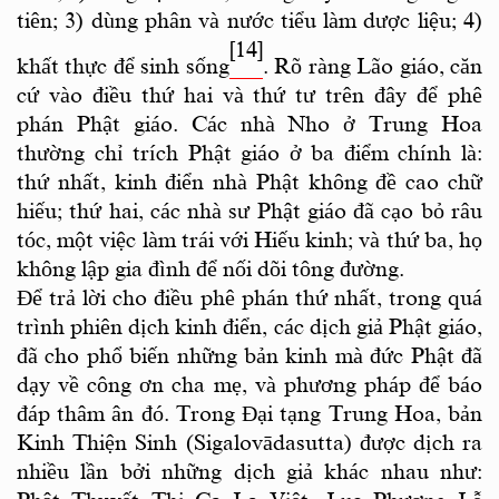
tiên; 3) dùng phân và nước tiểu làm dược liệu; 4)
[14]
khất thực để sinh sống
. Rõ ràng Lão giáo, căn
cứ vào điều thứ hai và thứ tư trên đây để phê
phán Phật giáo. Các nhà Nho ở Trung Hoa
thường chỉ trích Phật giáo ở ba điểm chính là:
thứ nhất, kinh điển nhà Phật không đề cao chữ
hiếu; thứ hai, các nhà sư Phật giáo đã cạo bỏ râu
tóc, một việc làm trái với Hiếu kinh; và thứ ba, họ
không lập gia đình để nối dõi tông đường.
Để trả lời cho điều phê phán thứ nhất, trong quá
trình phiên dịch kinh điển, các dịch giả Phật giáo,
đã cho phổ biến những bản kinh mà đức Phật đã
dạy về công ơn cha mẹ, và phương pháp để báo
đáp thâm ân đó. Trong Đại tạng Trung Hoa, bản
Kinh Thiện Sinh (Sigalovādasutta) được dịch ra
nhiều lần bởi những dịch giả khác nhau như: