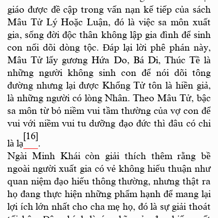
giáo được đề cập trong vấn nạn kế tiếp của sách
Mâu Tử Lý Hoặc Luận, đó là việc sa môn xuất
gia, sống đời độc thân không lập gia đình để sinh
con nối dõi dòng tộc. Đáp lại lời phê phán này,
Mâu Tử lấy gương Hứa Do, Bá Di, Thúc Tề là
những người không sinh con để nói dõi tông
đường nhưng lại được Khổng Tử tôn là hiền giả,
là những người có lòng Nhân. Theo Mâu Tử, bậc
sa môn từ bỏ niềm vui tầm thường của vợ con để
vui với niềm vui tu dưỡng đạo đức thì đâu có chi
[16]
là lạ
.
Ngài Minh Khái còn giải thích thêm rằng bề
ngoài người xuất gia có vẻ không hiếu thuận như
quan niệm đạo hiếu thông thường, nhưng thật ra
họ đang thực hiện những phẩm hạnh để mang lại
lợi ích lớn nhất cho cha mẹ họ, đó là sự giải thoát