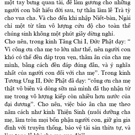
một tay bưng quan tài, để làm gương cho những
người con bất hiếu đời sau, tự thân làm lễ Trà tỳ
cho vua cha. Và cho đến khi nhập Niết-bàn, Ngài
chỉ một từ tâm vô lượng cứu độ cho toàn thể
chúng sinh không một phút giây dừng nghỉ.
Cho nên, trong kinh Tăng Chi I, Đức Phật dạy: “
Vì công ơn cha mẹ to lớn như thế, nên người con
khó có thể đền đáp trọn vẹn, thâm ân của cha mẹ
mình, bằng cách đền đáp đúng đắn, và ý nghĩa
nhất của người con đối với cha mẹ”. Trong kinh
Tương Ưng II, Đức Phật đã dạy: “công ơn cha mẹ
thật vô biên và dòng sữa mà mình đã thọ nhận từ
mẹ trong vô lượng kiếp còn nhiều hơn nước của
đại dương”. Cho nên, việc báo ân cha mẹ theo
năm cách như kinh Thiện Sinh (nuôi dưỡng cha
mẹ, làm tròn mọi bổn phận người con, giữ gìn gia
đình với truyền thống, bảo vệ tài sản thừa tự, và