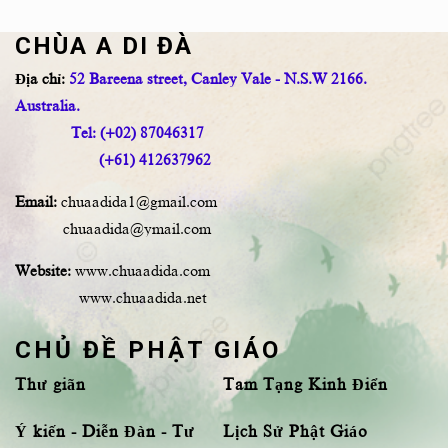
CHÙA A DI ĐÀ
Địa chỉ:
52 Bareena street, Canley Vale - N.S.W 2166.
Australia.
Tel: (+02) 87046317
(+61) 412637962
Email:
chuaadida1@gmail.com
chuaadida@ymail.com
Website:
www.chuaadida.com
www.chuaadida.net
CHỦ ĐỀ PHẬT GIÁO
Thư giãn
Tam Tạng Kinh Điển
Ý kiến - Diễn Đàn - Tư
Lịch Sử Phật Giáo