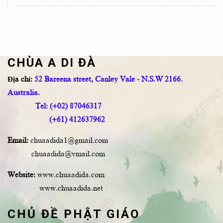
CHÙA A DI ĐÀ
Địa chỉ:
52 Bareena street, Canley Vale - N.S.W 2166.
Australia.
Tel: (+02) 87046317
(+61) 412637962
Email:
chuaadida1@gmail.com
chuaadida@ymail.com
Website:
www.chuaadida.com
www.chuaadida.net
CHỦ ĐỀ PHẬT GIÁO