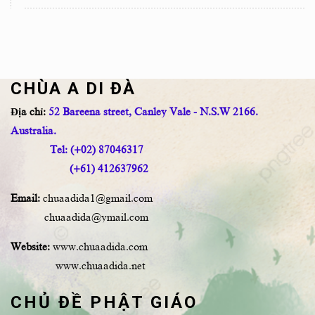
CHÙA A DI ĐÀ
Địa chỉ:
52 Bareena street, Canley Vale - N.S.W 2166.
Australia.
Tel: (+02) 87046317
(+61) 412637962
Email:
chuaadida1@gmail.com
chuaadida@ymail.com
Website:
www.chuaadida.com
www.chuaadida.net
CHỦ ĐỀ PHẬT GIÁO