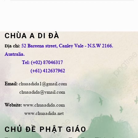
CHÙA A DI ĐÀ
Địa chỉ:
52 Bareena street, Canley Vale - N.S.W 2166.
Australia.
Tel: (+02) 87046317
(+61) 412637962
Email:
chuaadida1@gmail.com
chuaadida@ymail.com
Website:
www.chuaadida.com
www.chuaadida.net
CHỦ ĐỀ PHẬT GIÁO