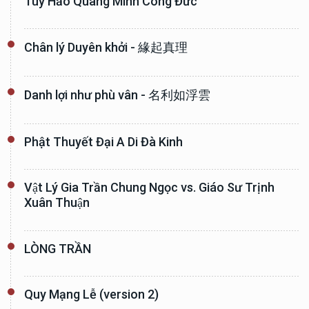
Tùy Hảo Quang Minh Công Đức
Chân lý Duyên khởi - 緣起真理
Danh lợi như phù vân - 名利如浮雲
Phật Thuyết Đại A Di Đà Kinh
Vật Lý Gia Trần Chung Ngọc vs. Giáo Sư Trịnh
Xuân Thuận
LÒNG TRẦN
Quy Mạng Lễ (version 2)