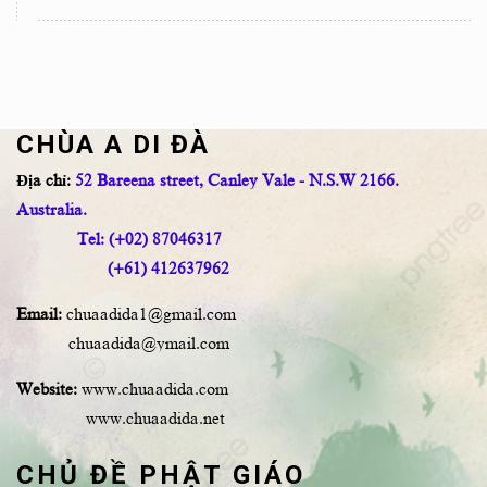
CHÙA A DI ĐÀ
Địa chỉ:
52 Bareena street, Canley Vale - N.S.W 2166.
Australia.
Tel: (+02) 87046317
(+61) 412637962
Email:
chuaadida1@gmail.com
chuaadida@ymail.com
Website:
www.chuaadida.com
www.chuaadida.net
CHỦ ĐỀ PHẬT GIÁO