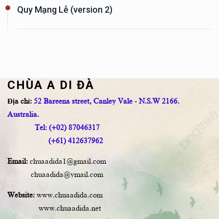
Quy Mạng Lễ (version 2)
CHÙA A DI ĐÀ
Địa chỉ:
52 Bareena street, Canley Vale - N.S.W 2166.
Australia.
Tel: (+02) 87046317
(+61) 412637962
Email:
chuaadida1@gmail.com
chuaadida@ymail.com
Website:
www.chuaadida.com
www.chuaadida.net