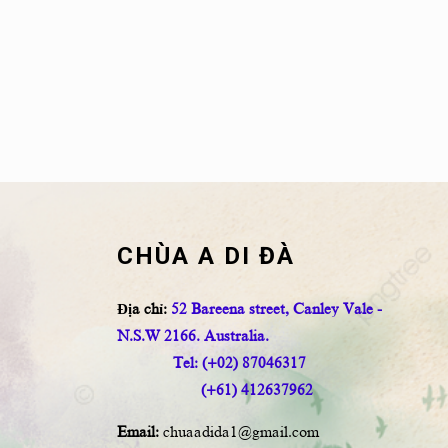
CHÙA A DI ĐÀ
Địa chỉ:
52 Bareena street, Canley Vale -
N.S.W 2166. Australia.
Tel: (+02) 87046317
(+61) 412637962
Email:
chuaadida1@gmail.com