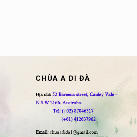
CHÙA A DI ĐÀ
Địa chỉ:
52 Bareena street, Canley Vale -
N.S.W 2166. Australia.
Tel: (+02) 87046317
(+61) 412637962
Email:
chuaadida1@gmail.com