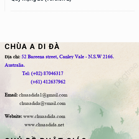
CHÙA A DI ĐÀ
Địa chỉ:
52 Bareena street, Canley Vale - N.S.W 2166.
Australia.
Tel: (+02) 87046317
(+61) 412637962
Email:
chuaadida1@gmail.com
chuaadida@ymail.com
Website:
www.chuaadida.com
www.chuaadida.net