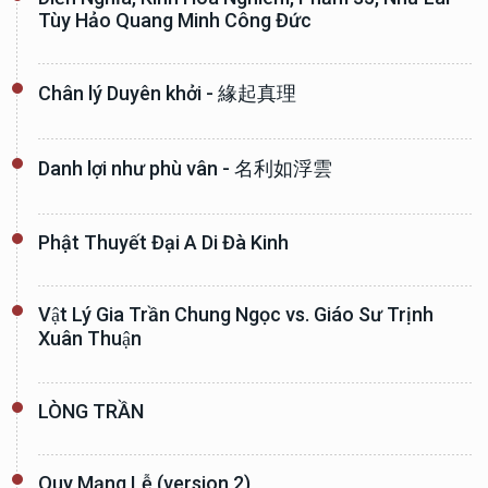
Tùy Hảo Quang Minh Công Đức
Chân lý Duyên khởi - 緣起真理
Danh lợi như phù vân - 名利如浮雲
Phật Thuyết Đại A Di Đà Kinh
Vật Lý Gia Trần Chung Ngọc vs. Giáo Sư Trịnh
Xuân Thuận
LÒNG TRẦN
Quy Mạng Lễ (version 2)