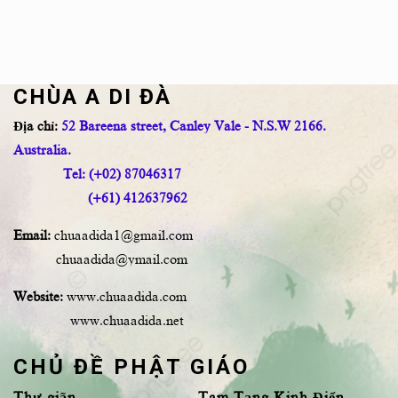
CHÙA A DI ĐÀ
Địa chỉ:
52 Bareena street, Canley Vale - N.S.W 2166.
Australia.
Tel: (+02) 87046317
(+61) 412637962
Email:
chuaadida1@gmail.com
chuaadida@ymail.com
Website:
www.chuaadida.com
www.chuaadida.net
CHỦ ĐỀ PHẬT GIÁO