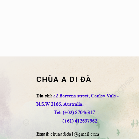
CHÙA A DI ĐÀ
Địa chỉ:
52 Bareena street, Canley Vale -
N.S.W 2166. Australia.
Tel: (+02) 87046317
(+61) 412637962
Email:
chuaadida1@gmail.com