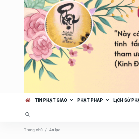
TIN PHẬT GIÁO
PHẬT PHÁP
LỊCH SỬ PH
Trang chủ
An lạc