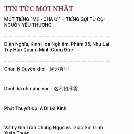
TIN TỨC MỚI NHẤT
MỘT TIẾNG “MẸ - CHA ƠI” – TIẾNG GỌI TỪ CỘI
NGUỒN YÊU THƯƠNG
Diễn Nghĩa, Kinh Hoa Nghiêm, Phẩm 35, Như Lai
Tùy Hảo Quang Minh Công Đức
Chân lý Duyên khởi - 緣起真理
Danh lợi như phù vân - 名利如浮雲
Phật Thuyết Đại A Di Đà Kinh
Vật Lý Gia Trần Chung Ngọc vs. Giáo Sư Trịnh
Xuân Thuận