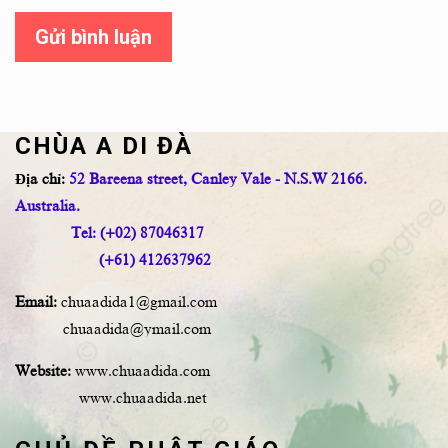
Gửi bình luận
CHÙA A DI ĐÀ
Địa chỉ:
52 Bareena street, Canley Vale - N.S.W 2166.
Australia.
Tel: (+02) 87046317
(+61) 412637962
Email:
chuaadida1@gmail.com
chuaadida@ymail.com
Website:
www.chuaadida.com
www.chuaadida.net