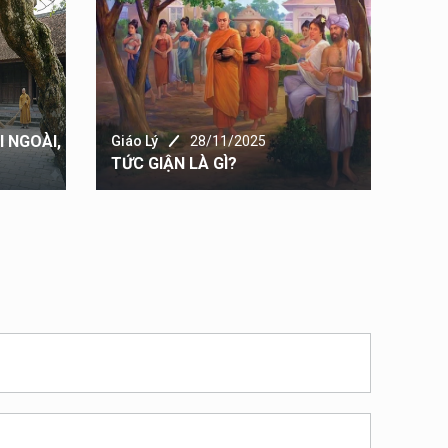
Giáo
 NGOÀI,
TU 
Giáo Lý
28/11/2025
TỨC GIẬN LÀ GÌ?
TRO