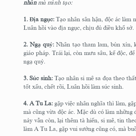
nhân
mà mình tạo:
1. Địa ngục:
Tạo nhân sân hận, độc ác làm nh
Luân hồi vào địa ngục, chịu đủ điều khổ sở.
2. Ngạ quỷ:
Nhân tạo tham lam, bủn xỉn, kh
giáo pháp. Trái lại, còn mưu sâu, kế độc, đ
ngạ quỷ.
3. Súc sinh:
Tạo nhân si mê sa đọa theo thất 
tốt xấu, chết rồi, Luân hồi làm súc sinh.
4. A Tu La:
gặp việc nhân nghĩa thì làm, gặ
mà cũng vừa độc ác. Mặc dù có làm những đ
nảy vẫn còn, lại thêm tà hiến, si mê, tin th
làm A Tu La, gặp vui sướng cũng có, mà b