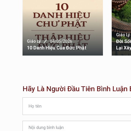
Giáo Lý
–
Đời Số
Giáo Lý
04/05/2026
ẤN
10 Danh Hiệu Của Đức Phật
Lại Xâ
Hãy Là Người Đầu Tiên Bình Luận B