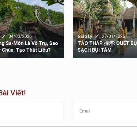
04/03/2026
Giáo Lý
27/01/2026
ng Sa-Môn Là Vô Trụ, Sao
TẢO THÁP 掃塔: QUÉT BỤI
y Chùa, Tạo Thất Liêu?
SẠCH BỤI TÂM
ài Viết!