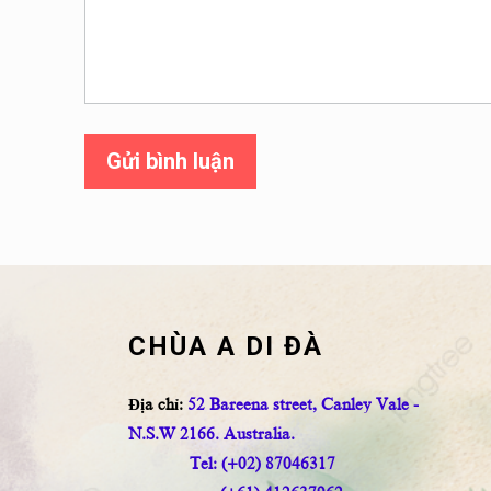
Gửi bình luận
CHÙA A DI ĐÀ
Địa chỉ:
52 Bareena street, Canley Vale -
N.S.W 2166. Australia.
Tel: (+02) 87046317