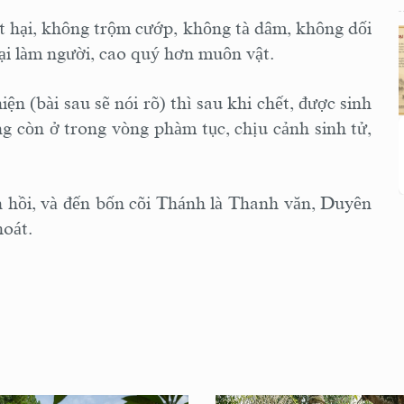
t hại, không trộm cướp, không tà dâm, không dối
ở lại làm người, cao quý hơn muôn vật.
n (bài sau sẽ nói rõ) thì sau khi chết, được sinh
ng còn ở trong vòng phàm tục, chịu cảnh sinh tử,
n hồi, và đến bốn cõi Thánh là Thanh văn, Duyên
thoát.