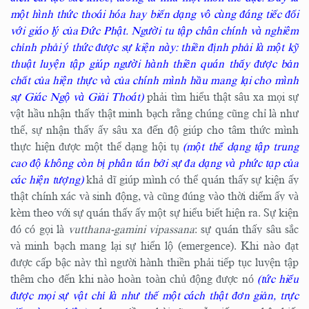
một hình thức thoái hóa hay biến dạng vô cùng đáng tiếc đối
với giáo lý của Đức Phật. Người tu tập chân chính và nghiêm
chỉnh phải ý thức được sự kiện này: thiền định phải là một kỹ
thuật luyện tập giúp người hành thiền quán thấy được bản
chất của hiện thực và của chính mình hầu mang lại cho mình
sự Giác Ngộ và Giải Thoát)
phải tìm hiểu thật sâu xa mọi sự
vật hầu nhận thấy thật minh bạch rằng chúng cũng chỉ là như
thế, sự nhận thấy ấy sâu xa đến độ giúp cho tâm thức mình
thực hiện được một thể dạng hội tụ
(một thể dạng tập trung
cao độ không còn bị phân tán bởi sự đa dạng và phức tạp của
các hiện tượng)
khả dĩ giúp mình có thể quán thấy sự kiện ấy
thật chính xác và sinh động, và cũng đúng vào thời diểm ấy và
kèm theo với sự quán thấy ấy một sự hiểu biết hiện ra. Sự kiện
đó có gọi là
vutthana-gamini vipassana
: sự quán thấy sâu sắc
và minh bạch mang lại sự hiển lộ (emergence). Khi nào đạt
được cấp bậc này thì người hành thiền phải tiếp tục luyện tập
thêm cho đến khi nào hoàn toàn chủ động được nó
(tức hiểu
được mọi sự vật chỉ là như thế một cách thật đơn giản, trực