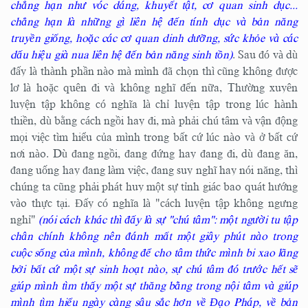
chẳng hạn như vóc dáng, khuyết tật, cơ quan sinh dục...
chẳng hạn là những gì liên hệ đến tính dục và bản năng
truyền giống, hoặc các cơ quan dinh dưỡng, sức khỏe và các
dấu hiệu già nua liên hệ đến bản năng sinh tồn)
. Sau đó và dù
đấy là thành phần nào mà mình đã chọn thì cũng không được
lơ là hoặc quên đi và không nghĩ đến nữa, Thường xuyên
luyện tập không có nghĩa là chỉ luyện tập trong lúc hành
thiền, dù bằng cách ngồi hay đi, mà phải chú tâm và vận động
mọi việc tìm hiểu của mình trong bất cứ lúc nào và ở bất cứ
nơi nào. Dù đang ngồi, đang đứng hay đang đi, dù đang ăn,
đang uống hay đang làm việc, đang suy nghĩ hay nói năng, thì
chúng ta cũng phải phát huy một sự tỉnh giác bao quát hướng
vào thực tại. Đấy có nghĩa là "cách luyện tập không ngưng
nghỉ"
(nói cách khác thì đấy là sự "chú tâm": một người tu tập
chân chính không nên đánh mất một giây phút nào trong
cuộc sống của mình, không để cho tâm thức mình bi xao lãng
bởi bất cứ một sự sinh hoạt nào, sự chú tâm đó trước hết sẽ
giúp mình tìm thấy một sự thăng bằng trong nội tâm và giúp
mình tìm hiểu ngày càng sâu sắc hơn về Đạo Pháp, về bản