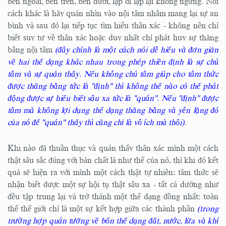
bên ngoài, bên trên, bên dưới, lập đi lập lại không ngừng. Nói
cách khác là hãy quán nhìn vào nội tâm nhằm mang lại sự an
bình và sau đó lại tiếp tục tìm hiểu thân xác - không nên chỉ
biết suy tư về thân xác hoặc duy nhất chỉ phát huy sự thăng
bằng nội tâm
(đây chính là một cách nói dễ hiểu và đơn giản
về hai thể dạng khác nhau trong phép thiền định là sự chú
tâm và sự quán thấy. Nếu không chú tâm giúp cho tâm thức
được thăng bằng tức là "định" thì không thể nào có thể phát
động được sự hiểu biết sâu xa tức là "quán". Nếu "định" được
tâm mà không lợi dụng thể dạng thăng bằng và yên lặng đó
của nó để "quán" thấy thì cũng chỉ là vô ích mà thôi)
.
Khi nào đã thuần thục và quán thấy thân xác mình một cách
thật sâu sắc đúng với bản chất là như thế của nó, thì khi đó kết
quả sẽ hiện ra với mình một cách thật tự nhiên: tâm thức sẽ
nhận biết được một sự hội tụ thật sâu xa - tất cả dường như
đều tập trung lại và trở thánh một thể dạng đồng nhất: toàn
thể thế giới chỉ là một sự kết hợp giữa các thành phần
(trong
trường hợp quán tưởng về bốn thể dạng đất, nước, lửa và khí