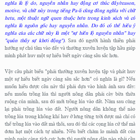
nghĩa là lý do, nguyên nhân hay động cơ thúc đẩy/reason,
motive, và chữ này trong tiếng Pa-li cũng đồng nghĩa với chữ
hetu, một thuật ngữ quen thuộc hơn trong kinh sách và có
nghĩa là nguồn gốc hay nguyên nhân. Do đó có thể hiểu ý
nghĩa của các chữ này là một "sự hiển lộ nguyên nhân" hay
"quán thấy sự khơi động")
. Sau đó người hành thiền phải
hướng sự chú tâm vào đấy và thường xuyên luyện tập hầu giúp
mình phát huy một sự hiểu biết ngày càng sâu sắc hơn.
Vậy câu phát biểu "phải thường xuyên luyện tập và phát huy
một sự hiểu biết ngày càng sâu sắc hơn" có nghĩa là gì? Nếu
muốn hiểu được câu này thì phải dựa vào hình ảnh sau đây:
nếu muốn trồng lúa thì người nông dân phải cày bừa thửa
ruộng của mình, sau đó mới trồng lúa vào đất. Năm sau cũng
lại phải trồng lúa vào đất. Người nông dân không thể nào
trồng lúa trong không khí hay ở lưng từng trời được mà chỉ có
thể trồng lúa vào đất mà thôi, sau đó thì các cọng lúa cứ thế mà
đơm hạt một cách tự nhiên. Nếu biết chăm lo mảnh đất của
mình ngày càng tích cực hơn thì người nông dân nào phải cầu