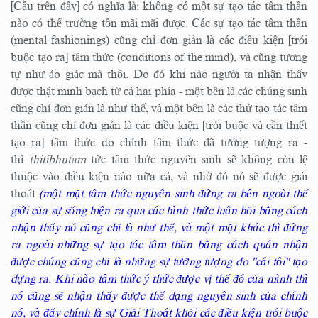
[Câu trên đây] có nghĩa là: không có một sự tạo tác tâm thần
nào có thể trường tồn mãi mãi được. Các sự tạo tác tâm thần
(mental fashionings) cũng chỉ đơn giản là các điều kiện [trói
buộc tạo ra] tâm thức (conditions of the mind), và cũng tương
tự như ảo giác mà thôi. Do đó khi nào người ta nhận thấy
được thật minh bạch từ cả hai phía - một bên là các chúng sinh
cũng chỉ đơn giản là như thế, và một bên là các thứ tạo tác tâm
thần cũng chỉ đơn giản là các điều kiện [trói buộc và cần thiết
tạo ra] tâm thức do chính tâm thức đã tưởng tượng ra -
thì
thitibhutam
tức tâm thức nguyên sinh sẽ không còn lệ
thuộc vào điều kiện nào nữa cả, và nhờ đó nó sẽ được giải
thoát
(một mặt tâm thức nguyên sinh đứng ra bên ngoài thế
giới của sự sống hiện ra qua các hình thức luân hồi bằng cách
nhận thấy nó cũng chỉ là như thế, và một mặt khác thì đứng
ra ngoài những sự tạo tác tâm thần bằng cách quán nhận
được chúng cũng chỉ là những sự tưởng tượng do "cái tôi" tạo
dựng ra. Khi nào tâm thức ý thức được vị thế đó của mình thì
nó cũng sẽ nhận thấy được thể dạng nguyên sinh của chính
nó, và đấy chính là sự Giải Thoát khỏi các điều kiện trói buộc