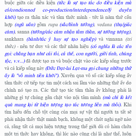
buộc giữa các điều kiện
(tức là sự tạo tác do điều kiện mà
có/condionned co-production/interdependence/lý duyên
khởi)
tạo ra thân xác và tâm thức mình - tức là năm thứ cấu
hợp
(ngũ uẩn)
gồm
rupa
(sắc/hình tướng)
,
vedana
(thụ/giác
cảm)
, sanna
(tưởng/các cảm nhận tâm thần, sự tưởng tượng)
,
sankhara
(hành/tác ý hay sự tạo nghiệp)
và vinnana
(tri
thức)
- nên tư duy và các thứ nhãn hiệu
(có nghĩa là các tên
gọi: chẳng hạn như cái tôi, cá thể, con người, giới tính, chủng
tộc, v.v...)
đã được tạo ra và buộc chặt vào các kiếp sống trước
và cả kiếp sống này
(Đức Đạt-lai Lạt-ma gọi chung những thứ
ấy là "vô minh tiên khởi")
. Xuyên qua vô số các kiếp sống ấy
tâm thức cứ tiếp tục tin một cách sai lầm vào những thứ ấy do
chính nó tạo ra. Các thứ tạo tác tâm thần ấy không phải là
những gì tự chúng gắn chặt vào nội tâm mình
(mà chỉ là kết
quả mang lại từ hiện tượng tạo tác tương liên mà thôi)
. Khi
tìm hiểu đến chỗ tột cùng của mọi sự vật thì người ta tất sẽ
phải nhận thấy thật minh bạch, không một chút nghi ngờ nào
cả, rằng tất cả mọi hiện tượng trong thế giới dù có hàm chứa
một tri thức hay không, thì lúc nào cũng chỉ là như thế, luôn