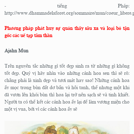
- tiếng Pháp:
http://www.dhammadelaforet.org/sommaire/mun/coeur_libere.
Phương pháp phát huy sự quán thấy sâu xa và loại bỏ tận
gốc các uế tạp tâm thần
Ajahn Mun
Trên nguyên tắc những gì tốt đẹp sinh ra từ những gì không
tốt đẹp. Quý vị hãy nhìn vào những cánh hoa sen thì sẽ rõ:
chẳng phải là xinh đẹp và tươi mát hay sao! Những cánh hoa
ấy mọc trong bùn đất dơ bẩn và hôi tanh, thế nhưng một khi
đã vươn lên khỏi bùn thì hoa lại trở nên sạch sẽ và tinh khiết.
Người ta có thể kết các cánh hoa ấy lại để làm vương miện cho
một vị vua, bởi vì các cánh hoa ấy sẽ