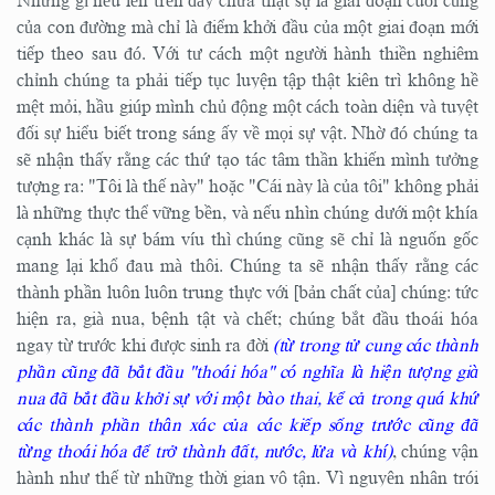
Những gì nêu lên trên đây chưa thật sự là giai đoạn cuối cùng
của con đường mà chỉ là điểm khởi đầu của một giai đoạn mới
tiếp theo sau đó. Với tư cách một người hành thiền nghiêm
chỉnh chúng ta phải tiếp tục luyện tập thật kiên trì không hề
mệt mỏi, hầu giúp mình chủ động một cách toàn diện và tuyệt
đối sự hiểu biết trong sáng ấy về mọi sự vật. Nhờ đó chúng ta
sẽ nhận thấy rằng các thứ tạo tác tâm thần khiến mình tưởng
tượng ra: "Tôi là thế này" hoặc "Cái này là của tôi" không phải
là những thực thể vững bền, và nếu nhìn chúng dưới một khía
cạnh khác là sự bám víu thì chúng cũng sẽ chỉ là nguốn gốc
mang lại khổ đau mà thôi. Chúng ta sẽ nhận thấy rằng các
thành phần luôn luôn trung thực với [bản chất của] chúng: tức
hiện ra, già nua, bệnh tật và chết; chúng bắt đầu thoái hóa
ngay từ trước khi được sinh ra đời
(từ trong tử cung các thành
phần cũng đã bắt đầu "thoái hóa" có nghĩa là hiện tượng già
nua đã bắt đầu khởi sự với một bào thai, kể cả trong quá khứ
các thành phần thân xác của các kiếp sống trước cũng đã
từng thoái hóa để trở thành đất, nước, lửa và khí)
, chúng vận
hành như thế từ những thời gian vô tận. Vì nguyên nhân trói