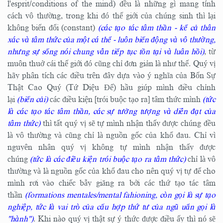
l'esprit/conditions of the mind) đều là những gì mang tính
cách vô thường, trong khi đó thế giới của chúng sinh thì lại
không biến đổi (constant)
(các tạo tác tâm thần - kể cả thân
xác và tâm thức của một cá thể - luôn biến động và vô thường,
nhưng sự sống nói chung vẫn tiếp tục tồn tại và luân hồi)
, từ
muôn thuở cái thế giới đó cũng chỉ đơn giản là như thế. Quý vị
hãy phân tích các điều trên đây dựa vào ý nghĩa của Bốn Sự
Thật Cao Quý (Tứ Diệu Đế) hầu giúp mình điều chỉnh
lại
(biến cải)
các điều kiện [trói buộc tạo ra] tâm thức mình
(tức
là các tạo tác tâm thần, các sự tưởng tượng và diễn đạt của
tâm thức)
thì tất quý vị sẽ tự mình nhận thấy được chúng đều
là vô thường và cũng chỉ là nguồn gốc của khổ đau. Chỉ vì
nguyên nhân quý vị không tự mình nhận thấy được
chúng
(tức là các điều kiện trói buộc tạo ra tâm thức)
chỉ là vô
thường và là nguồn gốc của khổ đau cho nên quý vị tự để cho
mình rơi vào chiếc bẫy giăng ra bởi các thứ tạo tác tâm
thần
(formations mentales/mental fahioning, còn gọi là sự tạo
nghiệp, tức là vai trò của cấu hợp thứ tư của ngũ uẩn gọi là
"hành")
. Khi nào quý vị thật sự ý thức được điều ấy thì nó sẽ