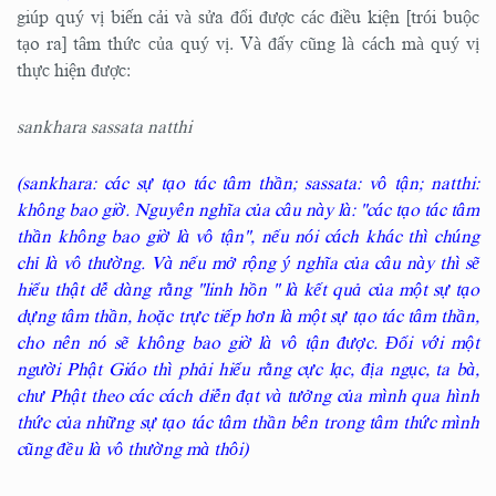
giúp quý vị biến cải và sửa đổi được các điều kiện [trói buộc
tạo ra] tâm thức của quý vị. Và đấy cũng là cách mà quý vị
thực hiện được:
sankhara sassata natthi
(sankhara: các sự tạo tác tâm thần; sassata: vô tận; natthi:
không bao giờ. Nguyên nghĩa của câu này là: "các tạo tác tâm
thần không bao giờ là vô tận", nếu nói cách khác thì chúng
chỉ là vô thường. Và nếu mở rộng ý nghĩa của câu này thì sẽ
hiểu thật dễ dàng rằng "linh hồn " là kết quả của một sự tạo
dựng tâm thần, hoặc trực tiếp hơn là một sự tạo tác tâm thần,
cho nên nó sẽ không bao giờ là vô tận được. Đối với một
người Phật Giáo thì phải hiểu rằng cực lạc, địa ngục, ta bà,
chư Phật theo các cách diễn đạt và tưởng của mình qua hình
thức của những sự tạo tác tâm thần bên trong tâm thức mình
cũng đều là vô thường mà thôi)