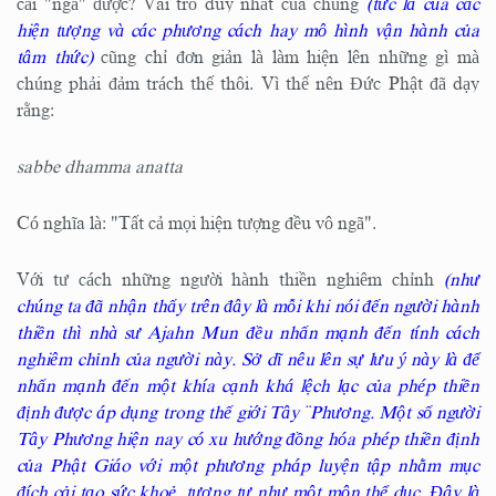
cái "ngã" được? Vai trò duy nhất của chúng
(tức là của các
hiện tượng và các phương cách hay mô hình vận hành của
tâm thức)
cũng chỉ đơn giản là làm hiện lên những gì mà
chúng phải đảm trách thế thôi. Vì thế nên Đức Phật đã dạy
rằng:
sabbe dhamma anatta
Có nghĩa là: "Tất cả mọi hiện tượng đều vô ngã".
Với tư cách những người hành thiền nghiêm chỉnh
(như
chúng ta đã nhận thấy trên đây là mỗi khi nói đến người hành
thiền thì nhà sư Ajahn Mun đều nhấn mạnh đến tính cách
nghiêm chỉnh của người này. Sở dĩ nêu lên sự lưu ý này là để
nhấn mạnh đến một khía cạnh khá lệch lạc của phép thiền
định được áp dụng trong thế giới Tây ¨Phương. Một số người
Tây Phương hiện nay có xu hướng đồng hóa phép thiền định
của Phật Giáo với một phương pháp luyện tập nhằm mục
đích cải tạo sức khoẻ, tương tư như một môn thể dục. Đây là