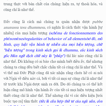
trung thực với bản chất của chúng: hiện ra, tự thoái hóa, và
cũng chỉ là như thế.
Đấy cũng là cách mà chúng ta quán nhận được
pubbe
ananussu tesu dhammesu
, có nghĩa là cách thức
vận hành [tự
nhiên] của mọi hiện tượng
(schéma de fonctionnements des
phénomènes/regularities of behavior of all elements/sơ đồ, mô
hình,
quy luật vận hành tự nhiên của mọi hiện tượng, chữ
"hiện tượng" trong kinh sách gọi là dhamma, các kinh sách
gốc Hán ngữ dịch chữ này là "pháp")
thì lúc nào cũng chỉ là
như thế. Dù không có ai bảo cho mình biết điều ấy, thế nhưng
chúng ta cũng đều biết chắc chắn tất cả cũng chỉ là như thế. Và
vì thế mà Đức Phật cũng đã xác nhận rằng chưa hề có ai nói
với Ngài về điều này cả, bởi vì tất cả mọi sự cũng chỉ là như thế
từ trước khi Ngài được sinh ra đời. Do đó chúng ta có thể kết
luận rằng mô hình vận hành ấy của tất cả mọi hiện tượng nhất
thiết cũng chỉ là như thế. Thế nhưng chỉ vì các điều kiện [trói
buộc tạo ra] tâm thức
(tức là cấu hợp thứ tư của ngũ uẩn, còn