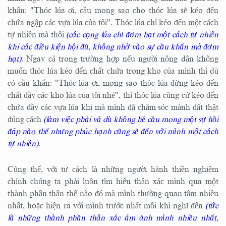
khẩn: "Thóc lúa ơi, cầu mong sao cho thóc lúa sẽ kéo đến
chứa ngập các vựa lúa của tôi". Thóc lúa chỉ kéo đến một cách
tự nhiên mà thôi
(các cọng lúa chỉ đơm hạt một cách tự nhiên
khi các điều kiện hội đủ, không nhờ vào sự cầu khẩn mà đơm
hạt)
. Ngay cả trong trường hợp nếu người nông dân không
muốn thóc lúa kéo đến chất chứa trong kho của mình thì dù
có cầu khẩn: "Thóc lúa ơi, mong sao thóc lúa đừng kéo đến
chất đầy các kho lúa của tôi nhé", thì thóc lúa cũng cứ kéo đến
chứa đầy các vựa lúa khi mà mình đã chăm sóc mảnh đất thật
đúng cách
(làm việc phải và dù không hề cầu mong một sự hồi
đáp nào thế nhưng phúc hạnh cũng sẽ đến với mình một cách
tự nhiên)
.
Cũng thế, với tư cách là những người hành thiền nghiêm
chỉnh chúng ta phải luôn tìm hiểu thân xác mình qua một
thành phần thân thể nào đó mà mình thường quan tâm nhiều
nhất, hoặc hiện ra với mình trước nhất mỗi khi nghĩ đến
(tức
là những thành phần thân xác ám ảnh mình nhiều nhất,