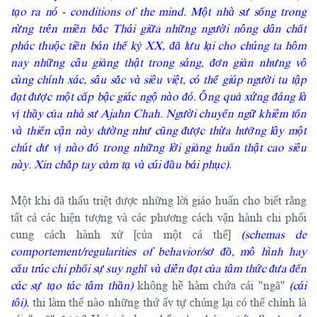
tạo ra nó - conditions of the mind. Một nhà sư sống trong
rừng trên miền bắc Thái giữa những người nông dân chất
phác thuộc tiền bán thế kỷ XX, đã lưu lại cho chúng ta hôm
nay những câu giảng thật trong sáng, đơn giản nhưng vô
cùng chính xác, sâu sắc và siêu việt, có thể giúp người tu tập
đạt được một cấp bậc giác ngộ nào đó. Ông quả xứng đáng là
vị thầy của nhà sư Ajahn Chah. Người chuyển ngữ khiêm tốn
và thiển cận này dường như cũng được thừa hưởng lây một
chút dư vị nào đó trong những lời giảng huấn thật cao siêu
này. Xin chắp tay cảm tạ và cúi đầu bái phục)
.
Một khi đã thấu triệt được những lời giáo huấn cho biết rằng
tất cả các hiện tượng và các phương cách vận hành chi phối
cung cách hành xử [của một cá thể]
(schemas de
comportement/regularities of behavior/sơ đồ, mô hình hay
cấu trúc chi phối sự suy nghĩ và diễn đạt của tâm thức đưa đến
các sự tạo tác tâm thần)
không hề hàm chứa cái "ngã"
(cái
tôi)
, thi làm thế nào những thứ ấy tự chúng lại có thể chính là