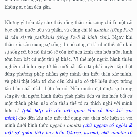
không ai dám đến gần.
Những gì trên đây cho thấy rằng thân xác cũng chỉ là một cái
bọc chứa nước tiểu và phẩn, và cũng chỉ là
asubha
(tiếng Pa-li
là xấu xí)
và
patikkula
(tiếng Pa-li là kinh tởm)
. Ngay khi
thân xác còn mang sự sống thì nó cũng đã là như thế, đến khi
sự sống rời bỏ nó thì nó sẽ còn trở nên kinh tởm hơn nữa, kinh
tởm hơn bất cứ một thứ gì khác. Vì thế một người hành thiền
nghiêm chỉnh ngay từ lúc mới bắt đầu đã phải luyện tập thật
đúng phương pháp nhằm giúp mình tìm hiểu thân xác mình,
và phải thật kiên trì cho đến khi nào có thể hiểu được tường
tận bản chất đích thật của nó. Nếu muốn đạt được sự trong
sáng ấy thì người hành thiền phải phân tích và tìm hiểu bất cứ
một thành phần nào của thân thể tỏ ra thích nghi với mình
hơn cả
(phù hợp với các mối quan tâm và tính khí của
mình)
cho đến khi nào một thể dạng của thân xác hiện ra với
mình dưới hình thức
uggaha nimitta
(chữ uggata có nghĩa là
một sự quán thấy hay hiển lộ/arise, ascend; chữ nimitta có