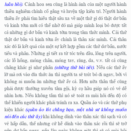
luân hồi)
. Cánh hoa sen cũng là hình ảnh của một người hành
thiền nghiêm chỉnh cố gắng và luyện tập kiên trì. Người hành
thiền ấy phải tìm hiểu thật sâu xa về một thứ gì đó thật dơ bẩn
và kinh tởm mới có thể nhờ đó mà giúp mình loại bỏ được tất
cả những gì dơ bẩn và kinh tởm trong tâm thức mình. Cái thứ
thật dơ bẩn và kinh tởm ấy chính là thân xác mình. Cái thân
xác đó là kết quả của một sự kết hợp gồm các thứ dơ bẩn, nước
tiểu và phân. Những gì tiết ra từ tóc trên đầu, lông trên người,
các lỗ hổng, móng chân, móng tay, răng, da, v.v. tất cả cũng
chẳng khác gì như phẩn
(những thứ bài tiết)
. Nếu các thứ ấy
lỡ mà rơi vào đĩa thức ăn thì người ta sẽ trút bỏ đi ngay, bởi vì
không ai muốn ăn những thứ ấy cả. Hơn nữa thân thể cũng
phải được thường xuyên tắm gội, kỳ cọ hầu giúp nó có vẻ dễ
nhìn hơn. Nếu không tắm thì nó sẽ toát ra mùi hôi đến độ có
thể khiến người khác phải tránh ra xa. Quần áo và các thứ phụ
kiện khác
(quần áo lót chẳng hạn, một nhà sư không muốn
nói đến các thứ ấy)
khi không dính vào thân xác thì sạch và có
vẻ hấp dẫn, thế nhưng cứ hễ dính vào thân xác rồi thì sẽ trở
nên dơ bẩn ngay, nếu lâu ngày không giặt thì sẽ có mùi hôi