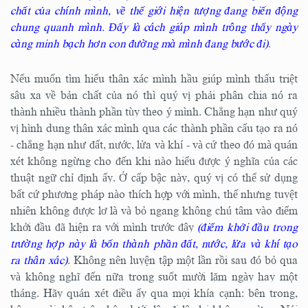
chất của chính mình, về thế giới hiện tượng đang biến động
chung quanh mình. Đấy là cách giúp mình trông thấy ngày
càng minh bạch hơn con đường mà mình đang bước đi)
.
Nếu muốn tìm hiểu thân xác mình hầu giúp mình thấu triệt
sâu xa về bản chất của nó thì quý vị phải phân chia nó ra
thành nhiều thành phần tùy theo ý mình. Chẳng hạn như quý
vị hình dung thân xác mình qua các thành phần cấu tạo ra nó
- chẳng hạn như đất, nước, lửa và khí - và cứ theo đó mà quán
xét không ngừng cho đến khi nào hiểu được ý nghĩa của các
thuật ngữ chỉ định ấy. Ở cấp bậc này, quý vị có thể sử dụng
bất cứ phương pháp nào thích hợp với mình, thế nhưng tuyệt
nhiên không được lơ là và bỏ ngang không chú tâm vào điểm
khởi đầu đã hiện ra với mình trước đây
(điểm khởi đầu trong
trường hợp này là bốn thành phần đất, nước, lửa và khí tạo
ra thân xác)
. Không nên luyện tập một lần rồi sau đó bỏ qua
và không nghĩ đến nữa trong suốt mười lăm ngày hay một
tháng. Hãy quán xét điều ấy qua mọi khía cạnh: bên trong,