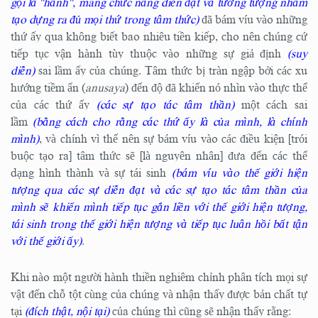
gọi là "hành", mang chức năng diễn đạt và tưởng tượng nhằm
tạo dựng ra đủ mọi thứ trong tâm thức)
đã bám víu vào những
thứ ấy qua không biết bao nhiêu tiền kiếp, cho nên chúng cứ
tiếp tục vận hành tùy thuộc vào những sự giả định
(suy
diễn)
sai lầm ấy của chúng. Tâm thức bị tràn ngập bởi các xu
hướng tiềm ẩn (
anusaya
) đến độ đã khiến nó nhìn vào thực thể
của các thứ ấy
(các sự tạo tác tâm thần)
một cách sai
lầm
(bằng cách cho rằng các thứ ấy là của mình, là chính
mình)
, và chính vì thế nên sự bám víu vào các điều kiện [trói
buộc tạo ra] tâm thức sẽ [là nguyên nhân] đưa đến các thể
dạng hình thành và sự tái sinh
(bám víu vào thế giới hiện
tượng qua các sự diễn đạt và các sự tạo tác tâm thần của
mình sẽ khiến mình tiếp tục gắn liền với thế giới hiện tượng,
tái sinh trong thế giới hiện tượng và tiếp tục luân hồi bất tận
với thế giới ấy)
.
Khi nào một người hành thiền nghiêm chỉnh phân tích mọi sự
vật đến chỗ tột cùng của chúng và nhận thấy được bản chất tự
tại
(đích thật, nội tại)
của chúng thì cũng sẽ nhận thấy rằng: