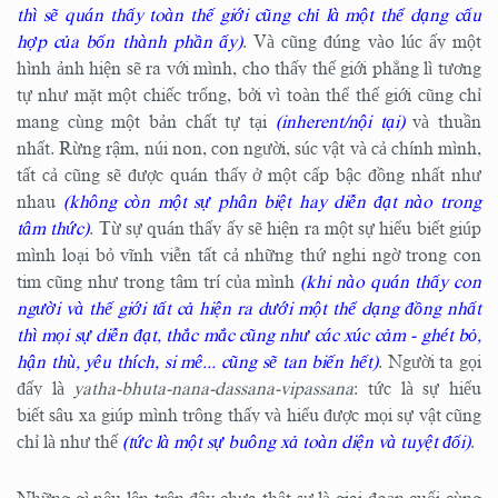
thì sẽ quán thấy toàn thế giới cũng chỉ là một thể dạng cấu
hợp của bốn thành phần ấy)
. Và cũng đúng vào lúc ấy một
hình ảnh hiện sẽ ra với mình, cho thấy thế giới phẳng lì tương
tự như mặt một chiếc trống, bởi vì toàn thể thế giới cũng chỉ
mang cùng một bản chất tự tại
(inherent/nội tại)
và thuần
nhất. Rừng rậm, núi non, con người, súc vật và cả chính mình,
tất cả cũng sẽ được quán thấy ở một cấp bậc đồng nhất như
nhau
(không còn một sự phân biệt hay diễn đạt nào trong
tâm thức)
. Từ sự quán thấy ấy sẽ hiện ra một sự hiểu biết giúp
mình loại bỏ vĩnh viễn tất cả những thứ nghi ngờ trong con
tim cũng như trong tâm trí của mình
(khi nào quán thấy con
người và thế giới tất cả hiện ra dưới một thể dạng đồng nhất
thì mọi sự diễn đạt, thắc mắc cũng như các xúc cảm - ghét bỏ,
hận thù, yêu thích, si mê... cũng sẽ tan biến hết)
. Người ta gọi
đấy là
yatha-bhuta-nana-dassana-vipassana
: tức là sự hiểu
biết sâu xa giúp mình trông thấy và hiểu được mọi sự vật cũng
chỉ là như thế
(tức là một sự buông xả toàn diện và tuyệt đối)
.