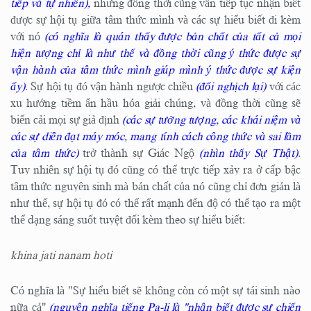
tiếp và tự nhiên),
nhưng đồng thời cũng vẫn tiếp tục nhận biết
được sự hội tụ giữa tâm thức mình và các sự hiểu biết đi kèm
với nó
(có nghĩa là quán thấy được bản chất của tất cả mọi
hiện tượng chỉ là như thế và đồng thời cũng ý thức được sự
vận hành của tâm thức mình giúp mình ý thức được sự kiện
ấy)
. Sự hội tụ đó vận hành ngược chiều
(đối nghịch lại)
với các
xu hướng tiềm ẩn hầu hóa giải chúng, và đồng thời cũng sẽ
biến cải mọi sự giả định
(các sự tưởng tượng, các khái niệm và
các sự diễn đạt máy móc, mang tính cách công thức và sai lầm
của tâm thức)
trở thành sự Giác Ngộ
(nhìn thấy Sự Thật)
.
Tuy nhiên sự hội tụ đó cũng có thể trực tiếp xảy ra ở cấp bậc
tâm thức nguyên sinh mà bản chất của nó cũng chỉ đơn giản là
như thế, sự hội tụ đó có thể rất mạnh đến độ có thể tạo ra một
thể dạng sáng suốt tuyệt đối kèm theo sự hiểu biết:
khina jati nanam hoti
Có nghĩa là "Sự hiểu biết sẽ không còn có một sự tái sinh nào
nữa cả"
(nguyên nghĩa tiếng Pa-li là "nhận biết được sự chiến