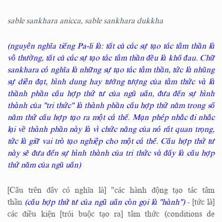
sable sankhara anicca, sable sankhara dukkha
(nguyên nghĩa tiếng Pa-li là: tất cả các sự tạo tác tâm thần là
vô thường, tất cả các sự tạo tác tâm thần đều là khổ đau. Chữ
sankhara có nghĩa là những sự tạo tác tâm thần, tức là nhũng
sự diễn đạt, hình dung hay tưởng tượng của tâm thức và là
thầnh phần cấu hợp thứ tư của ngũ uẩn, đưa đến sự hình
thành của "tri thức" là thành phần cấu hợp thứ năm trong số
năm thứ cấu hợp tạo ra một cá thể. Mạn phép nhắc đi nhắc
lại về thành phần này là vì chức năng của nó rất quan trọng,
tức là giữ vai trò tạo nghiệp cho một cá thể. Cấu hợp thứ tư
này sẽ đưa đến sự hình thành của tri thức và đấy là cấu hợp
thứ năm của ngũ uẩn)
[Câu trên đây có nghĩa là] "các hành động tạo tác tâm
thần
(cấu hợp thứ tư của ngũ uẩn còn gọi là "hành")
- [tức là]
các điều kiện [trói buộc tạo ra] tâm thức (conditions de