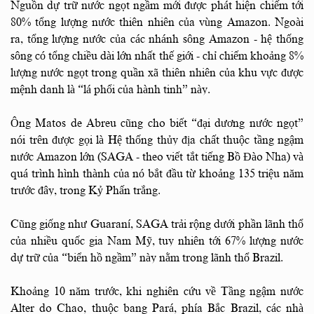
Nguồn dự trữ nước ngọt ngầm mới được phát hiện chiếm tới
80% tổng lượng nước thiên nhiên của vùng Amazon. Ngoài
ra, tổng lượng nước của các nhánh sông Amazon - hệ thống
sông có tổng chiều dài lớn nhất thế giới - chỉ chiếm khoảng 8%
lượng nước ngọt trong quần xã thiên nhiên của khu vực được
mệnh danh là “lá phổi của hành tinh” này.
Ông Matos de Abreu cũng cho biết “đại dương nước ngọt”
nói trên được gọi là Hệ thống thủy địa chất thuộc tầng ngậm
nước Amazon lớn (SAGA - theo viết tắt tiếng Bồ Đào Nha) và
quá trình hình thành của nó bắt đầu từ khoảng 135 triệu năm
trước đây, trong Kỷ Phấn trắng.
Cũng giống như Guaraní, SAGA trải rộng dưới phần lãnh thổ
của nhiều quốc gia Nam Mỹ, tuy nhiên tới 67% lượng nước
dự trữ của “biển hồ ngầm” này nằm trong lãnh thổ Brazil.
Khoảng 10 năm trước, khi nghiên cứu về Tầng ngậm nước
Alter do Chao, thuộc bang Pará, phía Bắc Brazil, các nhà