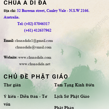
CHÙA A DI ĐÀ
Địa chỉ:
52 Bareena street, Canley Vale - N.S.W 2166.
Australia.
Tel: (+02) 87046317
(+61) 412637962
Email:
chuaadida1@gmail.com
chuaadida@ymail.com
Website:
www.chuaadida.com
www.chuaadida.net
CHỦ ĐỀ PHẬT GIÁO
Thư giãn
Tam Tạng Kinh Điển
Ý kiến - Diễn Đàn - Tư
Lịch Sử Phật Giáo
vấn
Phật Pháp