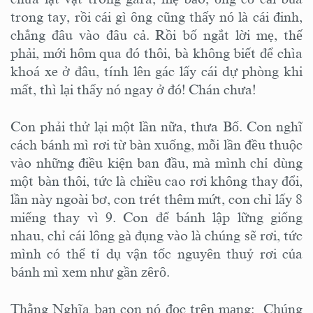
trong tay, rồi cái gì ông cũng thấy nó là cái đinh,
chẳng đâu vào đâu cả. Rồi bố ngắt lời mẹ, thế
phải, mới hôm qua đó thôi, bà không biết để chìa
khoá xe ở đâu, tính lên gác lấy cái dự phòng khi
mất, thì lại thấy nó ngay ở đó! Chán chưa!
Con phải thử lại một lần nữa, thưa Bố. Con nghĩ
cách bánh mì rơi từ bàn xuống, mỗi lần đều thuộc
vào những điều kiện ban đầu, mà mình chỉ dùng
một bàn thôi, tức là chiều cao rơi không thay đổi,
lần này ngoài bơ, con trét thêm mứt, con chỉ lấy 8
miếng thay vì 9. Con để bánh lập lững giống
nhau, chỉ cái lông gà đụng vào là chúng sẽ rơi, tức
mình có thể tỉ dụ vận tốc nguyên thuỷ rơi của
bánh mì xem như gần zêrô.
Thằng Nghĩa bạn con nó đọc trên mạng: Chúng