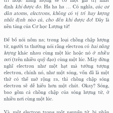
trí hoặc năng lượng sẽ có một giá trị nhất
định
khi được đo
. Ha ha ha … Có nghĩa,
các cư
dân atoms, electrons, không có vị trí hay lượng
nhất định nào cả, cho đến khi được đo
! Đây là
nền tảng của Cơ học Lượng tử!
Để bố nói nôm na; trong loại chồng chập lượng
tử, người ta thường nói rằng electron có
hai năng
lượng
khác nhau cùng một lúc hoặc nó
ở nhiều
nơi
(trên nhiều quỹ đạo) cùng một lúc. Mày đừng
nghĩ electron như một hạt mà tưởng tượng
electron, chính nó, như một sóng, vốn đã là một
thứ có thể mở rộng ra, thì chồng chập sóng
electron sẽ dễ hiểu hơn một chút. Okay? Sóng,
bao gồm cả chồng chập của sóng lượng tử, ở
nhiều nơi cùng một lúc.
Và, một electron trong một nguyên tử, bị phân