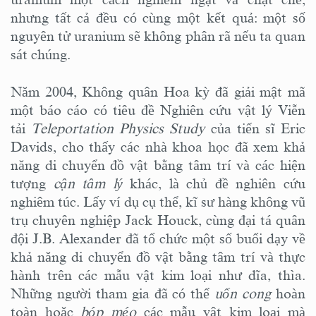
nhưng tất cả đều có cùng một kết quả: một số
nguyên tử uranium sẽ không phân rã nếu ta quan
sát chúng.
Năm 2004, Không quân Hoa kỳ đã giải mật mã
một báo cáo có tiêu đề Nghiên cứu vật lý Viễn
tải
Teleportation Physics Study
của tiến sĩ Eric
Davids, cho thấy các nhà khoa học đã xem khả
năng di chuyển đồ vật bằng tâm trí và các hiện
tượng
cận tâm lý
khác, là chủ đề nghiên cứu
nghiêm túc. Lấy ví dụ cụ thể, kĩ sư hàng không vũ
trụ chuyên nghiệp Jack Houck, cùng đại tá quân
đội J.B. Alexander đã tổ chức một số buổi dạy về
khả năng di chuyển đồ vật bằng tâm trí và thực
hành trên các mẫu vật kim loại như dĩa, thìa.
Những người tham gia đã có thể
uốn cong
hoàn
toàn hoặc
bóp méo
các mẫu vật kim loại mà