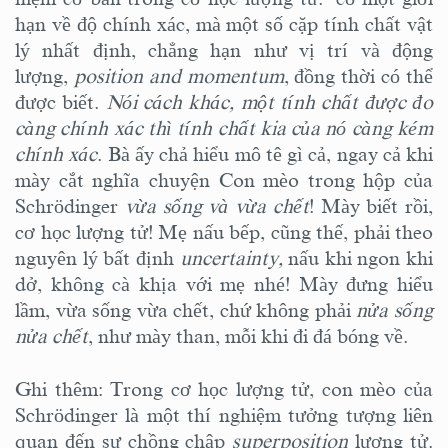
hạn về độ chính xác, mà một số cặp tính chất vật
lý nhất định, chẳng hạn như vị trí và động
lượng,
position and momentum
, đồng thời có thể
được biết.
Nói cách khác, một tính chất được đo
càng chính xác thì tính chất kia của nó càng kém
chính xác
. Bà ấy chả hiểu mô tê gì cả, ngay cả khi
mày cắt nghĩa chuyện Con mèo trong hộp của
Schrödinger
vừa sống và vừa chết
! Mày biết rồi,
cơ học lượng tử! Mẹ nấu bếp, cũng thế, phải theo
nguyên lý bất định
uncertainty,
nấu khi ngon khi
dở, không cà khịa với mẹ nhé! Mày đưng hiểu
lầm, vừa sống vừa chết, chứ không phải
nửa sống
nửa chết
, như mày than, mỗi khi đi đá bóng về.
Ghi thêm: Trong cơ học lượng tử, con mèo của
Schrödinger là một thí nghiệm tưởng tượng liên
quan đến sự chồng chập
superposition
lượng tử.