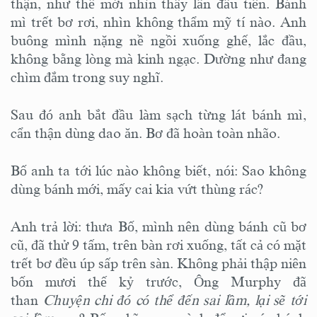
thận, như thể mới nhìn thấy lần đầu tiên. Bánh
mì trết bơ rơi, nhìn không thẩm mỹ tí nào. Anh
buông mình nặng nề ngồi xuống ghế, lắc đầu,
không bằng lòng mà kinh ngạc. Dường như đang
chìm đắm trong suy nghĩ.
Sau đó anh bắt đầu làm sạch từng lát bánh mì,
cẩn thận dùng dao ăn. Bơ đã hoàn toàn nhão.
Bố anh ta tới lúc nào không biết, nói: Sao không
dùng bánh mới, mấy cai kia vứt thùng rác?
Anh trả lời: thưa Bố, mình nên dùng bánh cũ bơ
cũ, đã thử 9 tấm, trên bàn rơi xuống, tất cả có mặt
trết bơ đều úp sấp trên sàn. Không phải thập niên
bốn mươi thế kỷ trước, Ông Murphy đã
than
Chuyện chi đó có thể đến sai lầm, lại sẽ tới