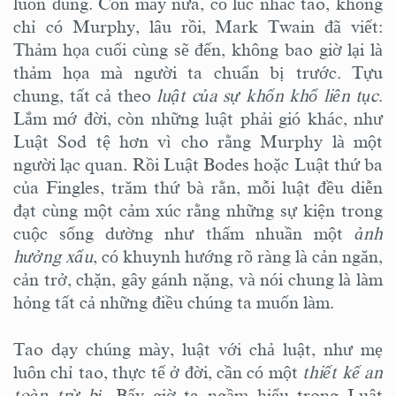
luôn đúng. Còn mày nữa, có lúc nhắc tao, không
chỉ có Murphy, lâu rồi, Mark Twain đã viết:
Thảm họa cuối cùng sẽ đến, không bao giờ lại là
thảm họa mà người ta chuẩn bị trước. Tựu
chung, tất cả theo
luật của sự khốn khổ liên tục
.
Lắm mớ đời, còn những luật phải gió khác, như
Luật Sod tệ hơn vì cho rằng Murphy là một
người lạc quan. Rồi Luật Bodes hoặc Luật thứ ba
của Fingles, trăm thứ bà rằn, mỗi luật đều diễn
đạt cùng một cảm xúc rằng những sự kiện trong
cuộc sống dường như thấm nhuần một
ảnh
hưởng xấu
, có khuynh hướng rõ ràng là cản ngăn,
cản trở, chặn, gây gánh nặng, và nói chung là làm
hỏng tất cả những điều chúng ta muốn làm.
Tao dạy chúng mày, luật với chả luật, như mẹ
luôn chỉ tao, thực tế ở đời, cần có một
thiết kế an
toàn trừ bị.
Bấy giờ ta ngầm hiểu trong Luật