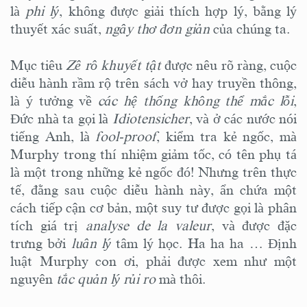
là
phi lý
, không được giải thích hợp lý, bằng lý
thuyết xác suất,
ngây thơ đơn giản
của chúng ta.
Mục tiêu
Zê rô khuyết tật
được nêu rõ ràng, cuộc
diễu hành rầm rộ trên sách vở hay truyền thông,
là ý tưởng về
các hệ thống không thể mắc lỗi
,
Đức nhà ta gọi là
Idiotensicher
, và ở các nước nói
tiếng Anh, là
fool-proof
, kiểm tra kẻ ngốc, mà
Murphy trong thí nhiệm giảm tốc, có tên phụ tá
là một trong những kẻ ngốc đó! Nhưng trên thực
tế, đằng sau cuộc diễu hành này, ẩn chứa một
cách tiếp cận cơ bản, một suy tư được gọi là phân
tích giá trị
analyse de la valeur
, và được đặc
trưng bởi
luân lý
tâm lý học. Ha ha ha … Định
luật Murphy con ơi, phải được xem như một
nguyên
tắc quản lý rủi ro
mà thôi.