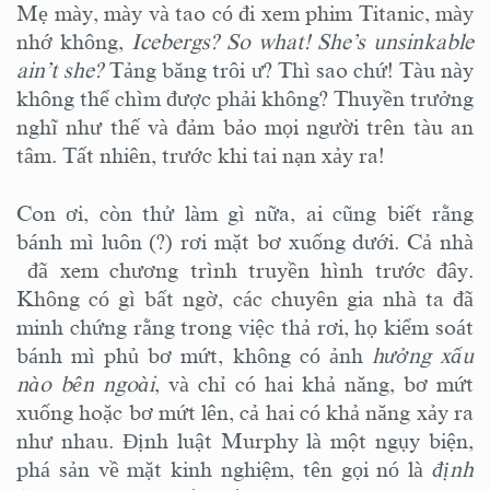
Mẹ mày, mày và tao có đi xem phim Titanic, mày
nhớ không,
Icebergs? So what! She’s unsinkable
ain’t she?
Tảng băng trôi ư? Thì sao chứ! Tàu này
không thể chìm được phải không? Thuyền trưởng
nghĩ như thế và đảm bảo mọi người trên tàu an
tâm. Tất nhiên, trước khi tai nạn xảy ra!
Con ơi, còn thử làm gì nữa, ai cũng biết rằng
bánh mì luôn (?) rơi mặt bơ xuống dưới. Cả nhà
đã xem chương trình truyền hình trước đây.
Không có gì bất ngờ, các chuyên gia nhà ta đã
minh chứng rằng trong việc thả rơi, họ kiểm soát
bánh mì phủ bơ mứt, không có ảnh
hưởng xấu
nào bên ngoài
, và chỉ có hai khả năng, bơ mứt
xuống hoặc bơ mứt lên, cả hai có khả năng xảy ra
như nhau. Định luật Murphy là một ngụy biện,
phá sản về mặt kinh nghiệm, tên gọi nó là
định