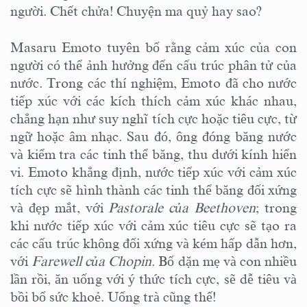
người. Chết chửa! Chuyện ma quỷ hay sao?
Masaru Emoto tuyên bố rằng cảm xúc của con
người có thể ảnh hưởng đến cấu trúc phân tử của
nước. Trong các thí nghiệm, Emoto đã cho nước
tiếp xúc với các kích thích cảm xúc khác nhau,
chẳng hạn như suy nghĩ tích cực hoặc tiêu cực, từ
ngữ hoặc âm nhạc. Sau đó, ông đóng băng nước
và kiểm tra các tinh thể băng, thu dưới kính hiển
vi. Emoto khẳng định, nước tiếp xúc với cảm xúc
tích cực sẽ hình thành các tinh thể băng đối xứng
và đẹp mắt, với
Pastorale của Beethoven
; trong
khi nước tiếp xúc với cảm xúc tiêu cực sẽ tạo ra
các cấu trúc không đối xứng và kém hấp dẫn hơn,
với
Farewell của Chopin
. Bố dặn mẹ và con nhiều
lần rồi, ăn uống với ý thức tích cực, sẽ dễ tiêu và
bồi bổ sức khoẻ. Uống trà cũng thế!