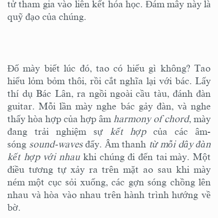
tử tham gia vào liên kết hóa học. Đám mây này là
quỹ đạo của chúng.
Đố mày biết lúc đó, tao có hiểu gì không? Tao
hiểu lỏm bỏm thôi, rồi cắt nghĩa lại với bác. Lấy
thí dụ Bác Lân, ra ngồi ngoài cầu tàu, đánh đàn
guitar. Mỗi lần mày nghe bác gảy đàn, và nghe
thấy hòa hợp của hợp âm
harmony of chord
, mày
đang trải nghiệm sự
kết hợp
của các âm-
sóng
sound-waves
đấy. Âm thanh
từ mỗi dây đàn
kết hợp với nhau
khi chúng đi đến tai mày. Một
điều tương tự xảy ra trên mặt ao sau khi mày
ném một cục sỏi xuống, các gợn sóng chồng lên
nhau và hòa vào nhau trên hành trình hướng về
bờ.