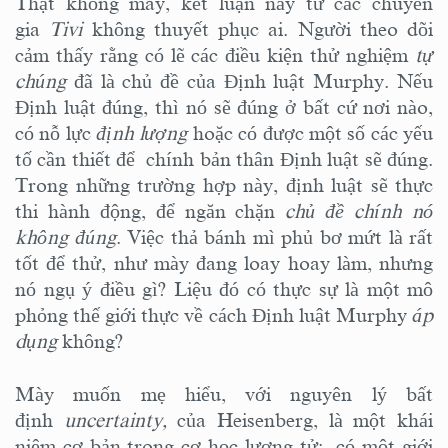
Thật không may, kết luận này từ các chuyên
gia
Tivi
không thuyết phục ai. Người theo dõi
cảm thấy rằng có lẽ các điều kiện thử nghiệm
tự
chúng
đã là chủ đề của Định luật Murphy. Nếu
Định luật đúng, thì nó sẽ đúng ở bất cứ nơi nào,
có nỗ lực
định lượng
hoặc có được một số các yếu
tố cần thiết để chính bản thân Định luật sẽ đúng.
Trong những trường hợp này, định luật sẽ thực
thi hành động, để ngăn chặn
chủ đề chính nó
không đúng
. Việc thả bánh mì phủ bơ mứt là rất
tốt để thử, như mày đang loay hoay làm, nhưng
nó ngụ ý điều gì? Liệu đó có thực sự là một mô
phỏng thế giới thực về cách Định luật Murphy
áp
dụng
không?
Mày muốn mẹ hiểu, với nguyên lý bất
định
uncertainty,
của Heisenberg, là một khái
niệm cơ bản trong cơ học lượng tử: có một giới