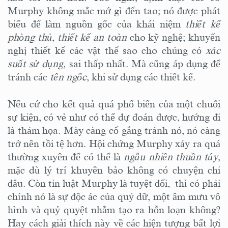
Murphy không mắc mớ gì đến tao; nó được phát
biểu để làm nguồn gốc của khái niệm
thiết kế
phòng thủ, thiết kế an toàn
cho kỹ nghệ; khuyến
nghị thiết kế các vật thể sao cho chúng có
xác
suất sử dụng,
sai thấp nhất. Mà cũng áp dụng để
tránh các
tên ngốc
, khi sử dụng các thiết kế.
Nếu cứ cho kết quả quá phổ biến của một chuỗi
sự kiện, có vẻ như có thể dự đoán được, hướng đi
là thảm họa. Mày càng cố gắng tránh nó, nó càng
trở nên tồi tệ hơn. Hội chứng Murphy xảy ra quá
thường xuyên để có thể là
ngẫu nhiên thuần túy
,
mặc dù lý trí khuyên bảo không có chuyện chi
đâu. Còn tin luật Murphy là tuyệt đối, thì có phải
chính nó là sự độc ác của quỷ dữ, một âm mưu vô
hình và quỷ quyệt nhằm tạo ra hỗn loạn không?
Hay cách giải thích này về các hiện tượng bất lợi