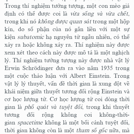
Trong thí nghiệm tưởng tượng, một con mèo giả
định có thể được coi là
vừa sống và vừa chết
,
trong khi nó
không được quan sát
trong một hộp
kín, do số phận của nó gắn liền với một sự
kiện
subatomic
hạ nguyên tử ngẫu nhiên, có thể
xảy ra hoặc không xảy ra. Thí nghiệm này được
xem xét theo cách này được mô tả là một nghịch
lý. Thí nghiệm tưởng tượng này được nhà vật lý
Erwin Schrödinger đưa ra vào năm 1935 trong
một cuộc thảo luận với Albert Einstein. Trong
vật lý lý thuyết, vấn đề thời gian là xung đột về
khái niệm giữa thuyết tương đối rộng Einstein và
cơ học lượng tử. Cơ học lượng tử coi dòng thời
gian là
phổ quát và tuyệt đối
, trong khi thuyết
tương đối rộng không coi không-thời-
gian
spacetime
không là một bối cảnh tuyệt đối,
thời gian không còn là một
tham số gốc
nữa, mà