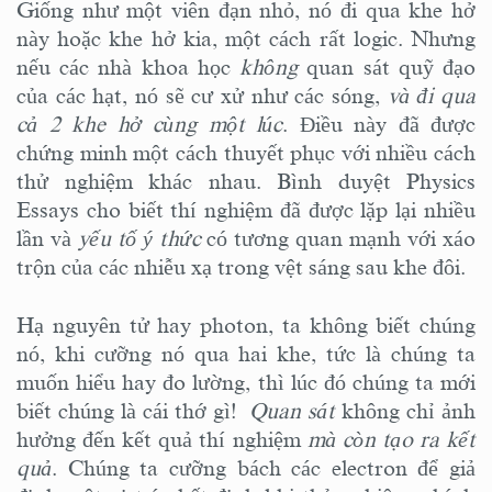
Giống như một viên đạn nhỏ, nó đi qua khe hở
này hoặc khe hở kia, một cách rất logic. Nhưng
nếu các nhà khoa học
không
quan sát quỹ đạo
của các hạt, nó sẽ cư xử như các sóng,
và đi qua
cả 2 khe hở cùng một lúc
. Điều này đã được
chứng minh một cách thuyết phục với nhiều cách
thử nghiệm khác nhau. Bình duyệt Physics
Essays cho biết thí nghiệm đã được lặp lại nhiều
lần và
yếu tố ý thức
có tương quan mạnh với xáo
trộn của các nhiễu xạ trong vệt sáng sau khe đôi.
Hạ nguyên tử hay photon, ta không biết chúng
nó, khi cưỡng nó qua hai khe, tức là chúng ta
muốn hiểu hay đo lường, thì lúc đó chúng ta mới
biết chúng là cái thớ gì!
Quan sát
không chỉ ảnh
hưởng đến kết quả thí nghiệm
mà còn tạo ra kết
quả
. Chúng ta cưỡng bách các electron để giả