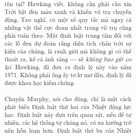
tồn tại? Hawking viết, không cần phải cầu xin
Trời bật đèn màu xanh và khiến vũ trụ chuyển
động. Tao nghĩ, có một số quy tắc mà ngay cả
những vật thể cực đoan nhất trong vũ trụ cũng
phải tuân theo. Một định luật trung tâm đối với
các lỗ đen dự đoán rằng diện tích chân trời sự
kiện của chúng, là ranh giới mà không gì có thể
thoát ra, kể cả ánh sáng — sẽ
không bao giờ co
lại
. Hawking, đã đưa ra định lý này vào năm
1971. Không phải ông ấy tơ lơ mơ đâu, định lý đã
được khoa học kiểm chứng.
Chuyện Murphy, nói cho đúng, chỉ là một cách
phát biểu Định luật thứ hai của Nhiệt động lực
học. Định luật này dựa trên quan sát, nếu để tự
nhiên, các hệ thống tự chúng nó, có xu hướng trở
nên hỗn loạn hơn. Định luật thứ ba của Nhiệt