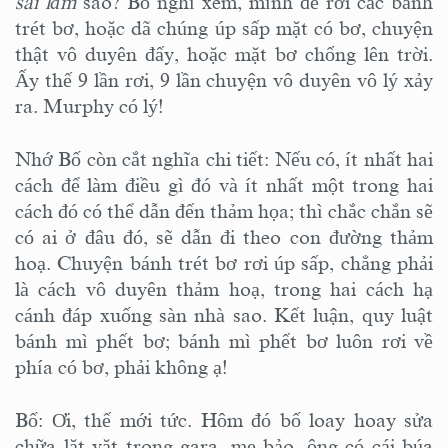
sai lầm
sao? Bố nghĩ xem, mình để rơi các bánh
trét bơ, hoặc dã chúng úp sấp mặt có bơ, chuyện
thật vô duyên đấy, hoặc mặt bơ chổng lên trời.
Ấy thế 9 lần rơi, 9 lần chuyện vô duyên vô lý xảy
ra. Murphy có lý!
Nhớ Bố còn cắt nghĩa chi tiết: Nếu có, ít nhất hai
cách để làm điều gì đó và ít nhất một trong hai
cách đó có thể dẫn đến thảm họa; thì chắc chắn sẽ
có ai ở đâu đó, sẽ dẫn đi theo con đường thảm
hoạ. Chuyện bánh trét bơ rơi úp sấp, chẳng phải
là cách vô duyên thảm hoạ, trong hai cách hạ
cánh đáp xuống sàn nhà sao. Kết luận, quy luật
bánh mì phết bơ; bánh mì phết bơ luôn rơi về
phía có bơ, phải không ạ!
Bố: Ơi, thế mới tức. Hôm đó bố loay hoay sửa
chữa lặt vặt trong gara, mẹ bảo, ông có cái búa