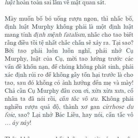
luật
hoàn toàn sai lầm về mặt quan sát.
Mày muốn bố bỏ uống rượu ngon, thì nhắc bố,
định luật Murphy không phải là một định luật
mang tính
định mệnh fatalism
, nhắc cho tao biết
rằng điều tồi tệ nhất chắc chắn sẽ xảy ra. Tại sao?
Bởi tao phải luôn luôn nghĩ, phải nhớ Cụ
Murphy, luật của Cụ, mời tao lường trước các
vấn đề khốn nạn, để chúng không phát sinh, phải
xác định rủi ro để không gây tổn hại trước là cho
tao, sau đó không có ảnh hưởng đến mẹ và mày!
Chả cần Cụ Murphy đâu con ơi, xửa xừa xưa, cổ
nhân ta đã nói rồi,
cẩn tắc vô ưu.
Không phải
nghiền rượu quá độ, thành xơ gan
cirrhose du
foie
, sao? Lại nhớ Bác Liêu, hay nói, cẩn tắc vô
…
áy náy
!