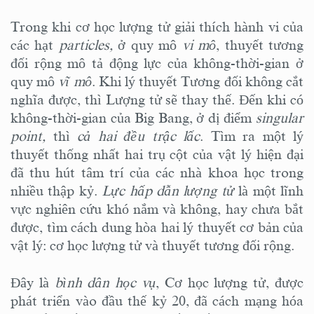
Trong khi cơ học lượng tử giải thích hành vi của
các hạt
particles,
ở quy mô
vi mô
, thuyết tương
đối rộng mô tả động lực của không-thời-gian ở
quy mô
vĩ mô
. Khi lý thuyết Tương đối không cắt
nghĩa được, thì Lượng tử sẽ thay thế. Đến khi có
không-thời-gian của Big Bang, ở dị điểm
singular
point,
thì
cả hai đều trậc lấc
. Tìm ra một lý
thuyết thống nhất hai trụ cột của vật lý hiện đại
đã thu hút tâm trí của các nhà khoa học trong
nhiều thập kỷ.
Lực hấp dẫn lượng tử
là một lĩnh
vực nghiên cứu khó nắm và không, hay chưa bắt
được, tìm cách dung hòa hai lý thuyết cơ bản của
vật lý: cơ học lượng tử và thuyết tương đối rộng.
Đây là
bình dân học vụ
, Cơ học lượng tử, được
phát triển vào đầu thế kỷ 20, đã cách mạng hóa