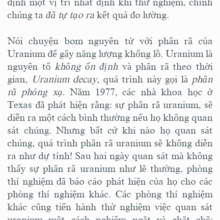
định một vị trí nhất định khi thử nghiệm, chính
chúng ta
đã tự tạo ra
kết quả đo lường.
Nói chuyện bom nguyên tử với phân rã của
Uranium để gây năng lượng khổng lồ. Uranium là
nguyên tố
không ổn định
và phân rã theo thời
gian,
Uranium decay,
quá trình này gọi là
phân
rã phóng xạ
. Năm 1977, các nhà khoa học ở
Texas đã phát hiện rằng: sự phân rã uranium, sẽ
diễn ra một cách bình thường nếu họ không quan
sát chúng. Nhưng bất cứ khi nào họ quan sát
chúng, quá trình phân rã uranium sẽ không diễn
ra như dự tính! Sau hai ngày quan sát mà không
thấy sự phân rã uranium như lẽ thường, phòng
thí nghiệm đã báo cáo phát hiện của họ cho các
phòng thí nghiệm khác. Các phòng thí nghiệm
khác cũng tiến hành thử nghiệm việc quan sát
uranium một cách nghiêm ngặt và chặt chẽ;