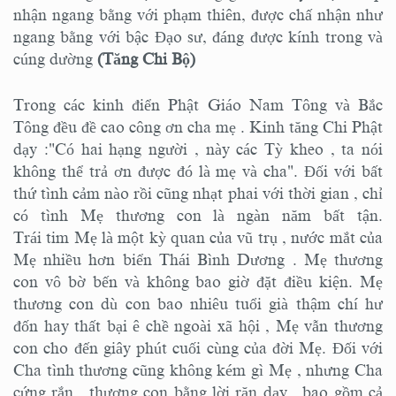
nhận ngang bằng với phạm thiên, được chấ nhận như
ngang bằng với bậc Đạo sư, đáng được kính trong và
cúng dường
(Tăng Chi Bộ)
Trong các kinh điển Phật Giáo Nam Tông và Bắc
Tông đều đề cao công ơn cha mẹ . Kinh tăng Chi Phật
dạy :"Có hai hạng người , này các Tỳ kheo , ta nói
không thể trả ơn được đó là mẹ và cha". Đối với bất
thứ tình cảm nào rồi cũng nhạt phai với thời gian , chỉ
có tình Mẹ thương con là ngàn năm bất tận.
Trái tim Mẹ là một kỳ quan của vũ trụ , nước mắt của
Mẹ nhiều hơn biển Thái Bình Dương . Mẹ thương
con vô bờ bến và không bao giờ đặt điều kiện. Mẹ
thương con dù con bao nhiêu tuổi già thậm chí hư
đốn hay thất bại ê chề ngoài xã hội , Mẹ vẫn thương
con cho đến giây phút cuối cùng của đời Mẹ. Đối với
Cha tình thương cũng không kém gì Mẹ , nhưng Cha
cứng rắn , thương con bằng lời răn dạy , bao gồm cả