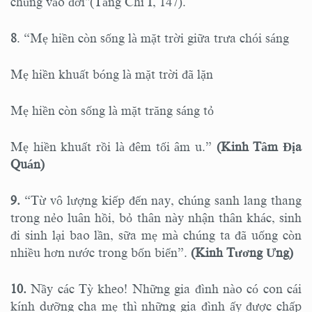
chúng vào đời"(Tăng Chi I, 147).
8
. “Mẹ hiền còn sống là mặt trời giữa trưa chói sáng
Mẹ hiền khuất bóng là mặt trời đã lặn
Mẹ hiền còn sống là mặt trăng sáng tỏ
Mẹ hiền khuất rồi là đêm tối âm u.”
(Kinh Tâm Địa
Quán)
9.
“Từ vô lượng kiếp đến nay, chúng sanh lang thang
trong nẻo luân hồi, bỏ thân này nhận thân khác, sinh
đi sinh lại bao lần, sữa mẹ mà chúng ta đã uống còn
nhiều hơn nước trong bốn biển”.
(Kinh Tương Ưng)
10.
Nầy các Tỳ kheo! Những gia đình nào có con cái
kính dưỡng cha mẹ thì những gia đình ấy được chấp