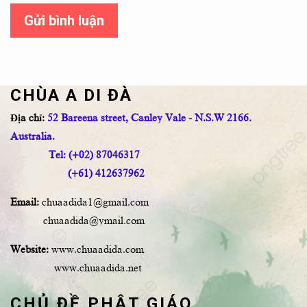
Gửi bình luận
CHÙA A DI ĐÀ
Địa chỉ:
52 Bareena street, Canley Vale - N.S.W 2166.
Australia.
Tel: (+02) 87046317
(+61) 412637962
Email:
chuaadida1@gmail.com
chuaadida@ymail.com
Website:
www.chuaadida.com
www.chuaadida.net
CHỦ ĐỀ PHẬT GIÁO