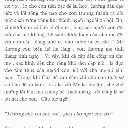
roi vọt , lo cho con tiền bạc để ăn học , hướng dẫn đạo
đức và lối sống thế nào cho con trưởng thành ra đời
một cách vững vàng khi thành người ngoài xã hội .Bởi
vì người con có làm gì đi nữa , lòng của người con đối
với cha mẹ không thể sánh được lòng của cha mẹ đối
với con cái , đúng như ca dao nước ta có câu :" Mẹ
thương con biển hồ lai láng , con thương mẹ tính
tháng tính ngày". Vì vậy, khi đề cập đến công ơn cha
mẹ , các kinh đều cho rằng khó đền đáp nổi , là dựa
vào tâm thức của người con đối với cha mẹ có giới
hạn . Trong khi Cha đủ can đảm chỉ cho con thấy sự
sai lầm để xa lánh , trái lại với Mẹ lại ôm ấp , che chở
những lỗi lầm mà không hề trách mắng , đó cũng là sự
tai hại cho con . Câu tục ngữ :
"Thương cho roi cho vọt , ghét cho ngọt cho bùi"