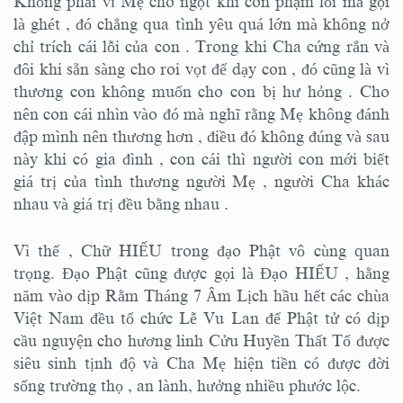
Không phải vì Mẹ cho ngọt khi con phạm lỗi mà gọi
là ghét , đó chẳng qua tình yêu quá lớn mà không nở
chỉ trích cái lỗi của con . Trong khi Cha cứng rắn và
đôi khi sẵn sàng cho roi vọt để dạy con , đó cũng là vì
thương con không muốn cho con bị hư hỏng . Cho
nên con cái nhìn vào đó mà nghĩ rằng Mẹ không đánh
đập mình nên thương hơn , điều đó không đúng và sau
này khi có gia đình , con cái thì người con mới biết
giá trị của tình thương người Mẹ , người Cha khác
nhau và giá trị đều bằng nhau .
Vì thế , Chữ HIẾU trong đạo Phật vô cùng quan
trọng. Đạo Phật cũng được gọi là Đạo HIẾU , hằng
năm vào dịp Rằm Tháng 7 Âm Lịch hầu hết các chùa
Việt Nam đều tổ chức Lễ Vu Lan để Phật tử có dịp
cầu nguyện cho hương linh Cửu Huyền Thất Tổ được
siêu sinh tịnh độ và Cha Mẹ hiện tiền có được đời
sống trường thọ , an lành, hưởng nhiều phước lộc.