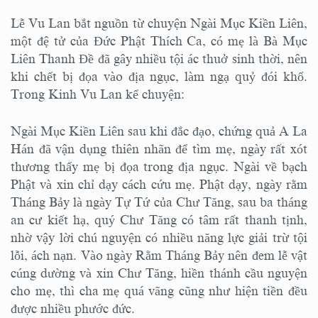
Lễ Vu Lan bắt nguồn từ chuyện Ngài Mục Kiền Liên,
một đệ tử của Đức Phật Thích Ca, có mẹ là Bà Mục
Liên Thanh Đề đã gây nhiều tội ác thuở sinh thời, nên
khi chết bị đọa vào địa ngục, làm ngạ quỷ đói khổ.
Trong Kinh Vu Lan kể chuyện:
Ngài Mục Kiền Liên sau khi đắc đạo, chứng quả A La
Hán đã vận dụng thiên nhãn để tìm mẹ, ngày rất xót
thương thấy mẹ bị đọa trong địa ngục. Ngài về bạch
Phật và xin chỉ dạy cách cứu mẹ. Phật dạy, ngày rằm
Tháng Bảy là ngày Tự Tứ của Chư Tăng, sau ba tháng
an cư kiết hạ, quý Chư Tăng có tâm rất thanh tịnh,
nhờ vậy lời chú nguyện có nhiều năng lực giải trừ tội
lỗi, ách nạn. Vào ngày Rằm Tháng Bảy nên đem lễ vật
cúng dường và xin Chư Tăng, hiền thánh cầu nguyện
cho mẹ, thì cha mẹ quá vãng cũng như hiện tiền đều
được nhiều phước đức.