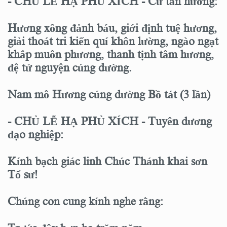
- CHỦ LỄ HẠ PHỦ XÍCH - Cử tán hương:
Hương xông đảnh báu, giới định tuệ hương,
giải thoát tri kiến quí khôn lường, ngào ngạt
khắp muôn phương, thanh tịnh tâm hương,
đệ tử nguyện cúng dường.
Nam mô Hương cúng dường Bồ tát (3 lần)
- CHỦ LỄ HẠ PHỦ XÍCH - Tuyên dương
đạo nghiệp:
Kính bạch giác linh Chúc Thánh khai sơn
Tổ sư!
Chúng con cung kính nghe rằng: