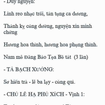
- Duy nguyện:
Linh reo nhạc trổi, tán tụng ca dương,
Thánh kỵ cúng dường, nguyện xin minh
chứng
Hương hoa thỉnh, hương hoa phụng thỉnh.
Nam mô Đăng Bảo Tọa Bồ tát (3 lần)
- TẢ BẠCH XƯỚNG:
Sơ hiến trà - lễ ba lạy - cùng quì.
- CHỦ LỄ HẠ PHỦ XÍCH - Vịnh 1: