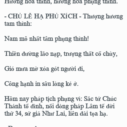
Hương hoa thỉnh, hương hoa phụng thỉnh.
- CHỦ LỄ HẠ PHỦ XÍCH - Thượng hương
tam thỉnh:
Nam mô nhất tâm phụng thỉnh!
Thiền đường lão nạp, trượng thất cổ chùy,
Gió mưa mờ xóa gót người đi,
Công hạnh in sâu lòng kẻ ở.
Hôm nay pháp tịch phụng vì: Sắc tứ Chúc
Thánh tổ đình, nối dòng pháp Lâm tế đời
thứ 34, sứ giả Như Lai, liên đài tọa hạ.