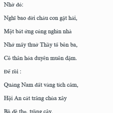
Nhờ đó:
Nghĩ bao đời cháu con gặt hái,
Một bát ứng cúng nghìn nhà
Nhớ mấy thuở Thầy tổ bôn ba,
Cô thân hóa duyên muôn dặm.
Để rồi :
Quảng Nam đất vàng tích cắm,
Hội An cát trắng chùa xây
Bồ đề thọ, trồng cây,