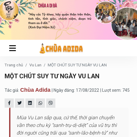
Trang chủ
Vu Lan
MỘT CHÚT SUY TƯ NGÀY VU LAN
MỘT CHÚT SUY TƯ NGÀY VU LAN
Chùa Adida
Tác giả:
| Ngày đăng: 17/08/2022
| Lượt xem: 745
Mùa Vu Lan sắp qua, cứ thế, thời gian chuyển
vần theo chu kỳ “sanh-trụ-dị-diệt” của vũ trụ thì
đời người cũng trãi qua “sanh-lão-bệnh-tử” như