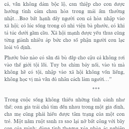
cả, vẫn không dám bộc lộ, can thiệp cho con được
hưởng tình cảm chan hòa trong mái ấm thường
nhật…Bao bất hạnh đẩy người con cả hòa nhập vào
xã hội; có lúc sống trong cô nhi viện bà phước, có khi
tá túc dưới gầm cầu. Xã hội mạnh được yếu thua cũng
từng giành nhiêu áp bức cho số phận người con lạc
loài vô định.
Phước báo nào có sẵn đã bù đắp cho cậu cả không rơi
vào thế giới tội lỗi. Tuy ba chìm bảy nổi, vào tù mà
không hề có tội, nhập vào xã hội không vốn liếng,
không học vị mà vẫn đủ nhân cách làm người…”
***
Trong cuộc sống không thiếu những tình cảnh như
thế; oan gia trái chủ tìm đến nhau trong một gia đình,
cha mẹ cũng phải hiểu được tâm trạng của một con
trẻ. Một nắm ruột sanh ra sao lại nỡ bất công với bầy
con của mình; dùng tình thương xóa nhòa ác nghiệp