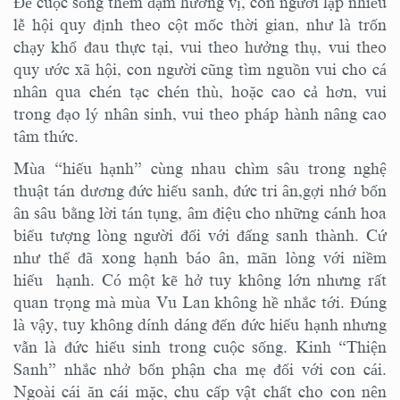
Để cuộc sống thêm đậm hương vị, con người lập nhiều
lễ hội quy định theo cột mốc thời gian, như là trốn
chạy khổ đau thực tại, vui theo hưởng thụ, vui theo
quy ước xã hội, con người cũng tìm nguồn vui cho cá
nhân qua chén tạc chén thù, hoặc cao cả hơn, vui
trong đạo lý nhân sinh, vui theo pháp hành nâng cao
tâm thức.
Mùa “hiếu hạnh” cùng nhau chìm sâu trong nghệ
thuật tán dương đức hiếu sanh, đức tri ân,gợi nhớ bốn
ân sâu bằng lời tán tụng, âm điệu cho những cánh hoa
biểu tượng lòng người đối với đấng sanh thành. Cứ
như thể đã xong hạnh báo ân, mãn lòng với niềm
hiếu hạnh. Có một kẽ hở tuy không lớn nhưng rất
quan trọng mà mùa Vu Lan không hề nhắc tới. Đúng
là vậy, tuy không dính dáng đến đức hiếu hạnh nhưng
vẫn là đức hiếu sinh trong cuộc sống. Kinh “Thiện
Sanh” nhắc nhở bổn phận cha mẹ đối với con cái.
Ngoài cái ăn cái mặc, chu cấp vật chất cho con nên