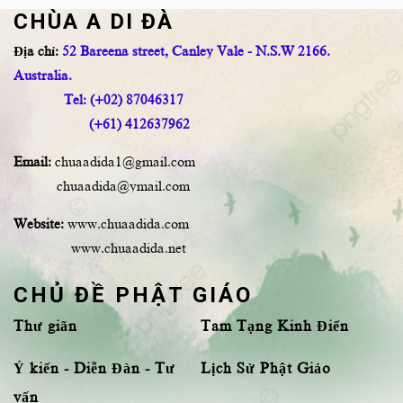
CHÙA A DI ĐÀ
Địa chỉ:
52 Bareena street, Canley Vale - N.S.W 2166.
Australia.
Tel: (+02) 87046317
(+61) 412637962
Email:
chuaadida1@gmail.com
chuaadida@ymail.com
Website:
www.chuaadida.com
www.chuaadida.net
CHỦ ĐỀ PHẬT GIÁO
Thư giãn
Tam Tạng Kinh Điển
Ý kiến - Diễn Đàn - Tư
Lịch Sử Phật Giáo
vấn