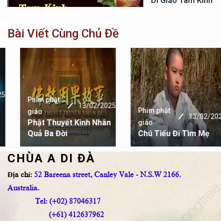
Di Giáo Tam Kinh
Bài Viết Cùng Chủ Đề
Phim phật
13/02/2025
Phim phật
giáo
13/02/2025
Phật Thuyết Kinh Nhân
giáo
Quả Ba Đời
Chú Tiểu Đi Tìm Mẹ
CHÙA A DI ĐÀ
Địa chỉ:
52 Bareena street, Canley Vale - N.S.W 2166.
Australia.
Tel: (+02) 87046317
(+61) 412637962