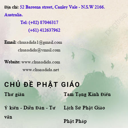
Địa chỉ:
52 Bareena street, Canley Vale - N.S.W 2166.
Australia.
Tel: (+02) 87046317
(+61) 412637962
Email:
chuaadida1@gmail.com
chuaadida@ymail.com
Website:
www.chuaadida.com
www.chuaadida.net
CHỦ ĐỀ PHẬT GIÁO
Thư giãn
Tam Tạng Kinh Điển
Ý kiến - Diễn Đàn - Tư
Lịch Sử Phật Giáo
vấn
Phật Pháp