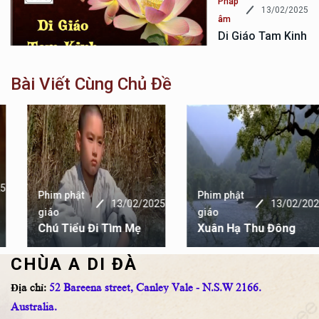
Pháp
13/02/2025
âm
Di Giáo Tam Kinh
Bài Viết Cùng Chủ Đề
Phim phật
Phim phật
13/02/2025
13/02/2025
giáo
giáo
Chú Tiểu Đi Tìm Mẹ
Xuân Hạ Thu Đông
CHÙA A DI ĐÀ
Địa chỉ:
52 Bareena street, Canley Vale - N.S.W 2166.
Australia.