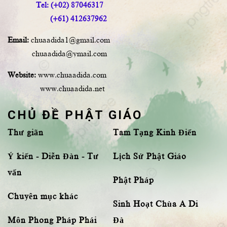
Tel: (+02) 87046317
(+61) 412637962
Email:
chuaadida1@gmail.com
chuaadida@ymail.com
Website:
www.chuaadida.com
www.chuaadida.net
CHỦ ĐỀ PHẬT GIÁO
Thư giãn
Tam Tạng Kinh Điển
Ý kiến - Diễn Đàn - Tư
Lịch Sử Phật Giáo
vấn
Phật Pháp
Chuyên mục khác
Sinh Hoạt Chùa A Di
Môn Phong Pháp Phái
Đà