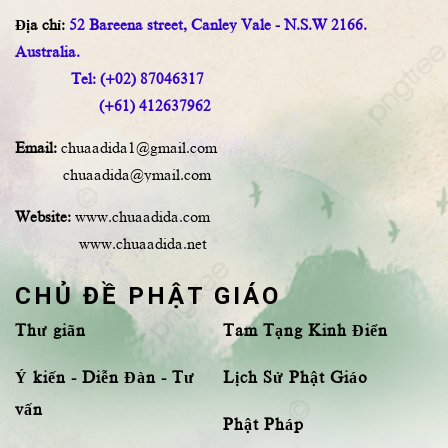
Địa chỉ:
52 Bareena street, Canley Vale - N.S.W 2166.
Australia.
Tel: (+02) 87046317
(+61) 412637962
Email:
chuaadida1@gmail.com
chuaadida@ymail.com
Website:
www.chuaadida.com
www.chuaadida.net
CHỦ ĐỀ PHẬT GIÁO
Thư giãn
Tam Tạng Kinh Điển
Ý kiến - Diễn Đàn - Tư
Lịch Sử Phật Giáo
vấn
Phật Pháp