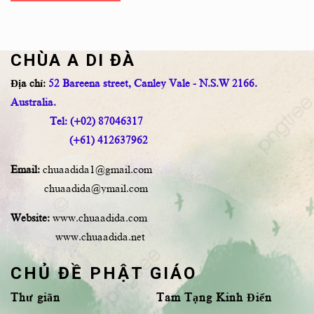
CHÙA A DI ĐÀ
Địa chỉ:
52 Bareena street, Canley Vale - N.S.W 2166.
Australia.
Tel: (+02) 87046317
(+61) 412637962
Email:
chuaadida1@gmail.com
chuaadida@ymail.com
Website:
www.chuaadida.com
www.chuaadida.net
CHỦ ĐỀ PHẬT GIÁO
Thư giãn
Tam Tạng Kinh Điển