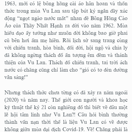
1963, mới có lệ bông hồng cài áo hân hoan và thổn
thức trong mùa Vu Lan sau tập bút ký ngắn đầy xúc
động “ngọt ngào nước mắt” nhan đề Bông Hồng Cào
Áo của Thầy Nhất Hạnh ra đời vào năm 1962. Mùa
hiếu đạo ấy tưởng như muôn đời không bao giờ phai
cũ bên hơi ấm mẹ hiền. Rồi lịch sử sang trang cùng
với chiến tranh, hòa bình, đổi đời, hội ngộ và chia ly
đã không ngừng thách đố ấn tượng êm đềm và thánh
thiện của Vu Lan. Thách đố chiến tranh, tai trời ách
nước có chăng cũng chỉ làm cho “gió có to đèn đường
vẫn sáng!”
Nhưng thách thức chưa từng có đã xảy ra năm ngoái
(2020) và năm nay. Thế giới con người và khoa học
kỹ thuật thế kỷ 21 còn nghiêng đổ thì biết về đâu một
lễ hội tâm linh như Vu Lan?! Câu hỏi bình thường
thành vấn nạn thời thế là liệu Vu Lan có về được
không giữa mùa đại địch Covid-19. Về! Chẳng phải là