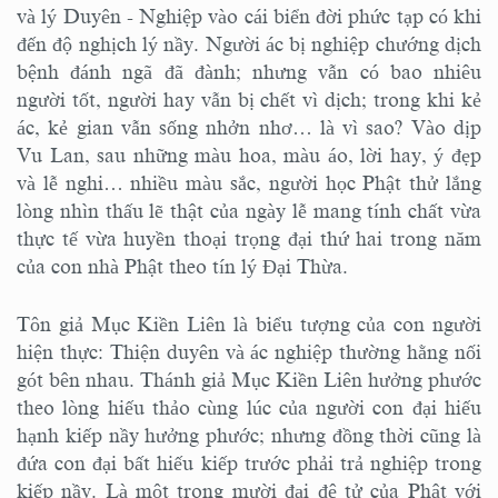
và lý Duyên - Nghiệp vào cái biển đời phức tạp có khi
đến độ nghịch lý nầy. Người ác bị nghiệp chướng dịch
bệnh đánh ngã đã đành; nhưng vẫn có bao nhiêu
người tốt, người hay vẫn bị chết vì dịch; trong khi kẻ
ác, kẻ gian vẫn sống nhởn nhơ… là vì sao? Vào dịp
Vu Lan, sau những màu hoa, màu áo, lời hay, ý đẹp
và lễ nghi… nhiều màu sắc, người học Phật thử lắng
lòng nhìn thấu lẽ thật của ngày lễ mang tính chất vừa
thực tế vừa huyền thoại trọng đại thứ hai trong năm
của con nhà Phật theo tín lý Đại Thừa.
Tôn giả Mục Kiền Liên là biểu tượng của con người
hiện thực: Thiện duyên và ác nghiệp thường hằng nối
gót bên nhau. Thánh giả Mục Kiền Liên hưởng phước
theo lòng hiếu thảo cùng lúc của người con đại hiếu
hạnh kiếp nầy hưởng phước; nhưng đồng thời cũng là
đứa con đại bất hiếu kiếp trước phải trả nghiệp trong
kiếp nầy. Là một trong mười đại đệ tử của Phật với