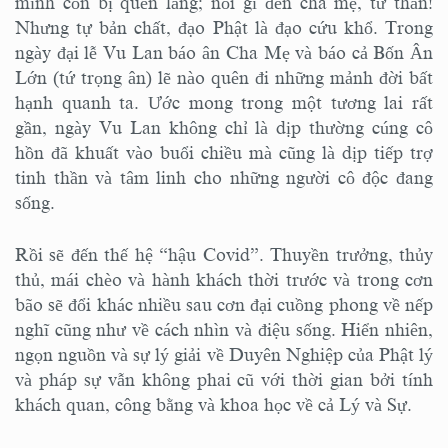
mình còn bị quên lãng; nói gì đến cha mẹ, tứ thân!
Nhưng tự bản chất, đạo Phật là đạo cứu khổ. Trong
ngày đại lễ Vu Lan báo ân Cha Mẹ và báo cả Bốn Ân
Lớn (tứ trọng ân) lẽ nào quên đi những mảnh đời bất
hạnh quanh ta. Ước mong trong một tương lai rất
gần, ngày Vu Lan không chỉ là dịp thường cúng cô
hồn đã khuất vào buổi chiều mà cũng là dịp tiếp trợ
tinh thần và tâm linh cho những người cô độc đang
sống.
Rồi sẽ đến thế hệ “hậu Covid”. Thuyền trưởng, thủy
thủ, mái chèo và hành khách thời trước và trong cơn
bão sẽ đổi khác nhiều sau cơn đại cuồng phong về nếp
nghĩ cũng như về cách nhìn và điệu sống. Hiển nhiên,
ngọn nguồn và sự lý giải về Duyên Nghiệp của Phật lý
và pháp sự vẫn không phai cũ với thời gian bởi tính
khách quan, công bằng và khoa học về cả Lý và Sự.