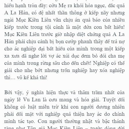
hiếu hạnh tròn đầy: cứu Mẹ ra khỏi hỏa ngục, đắc quả
A La Hán, có đệ nhất thần thông ở kiếp nầy nhưng
ngài Mục Kiền Liên vẫn chịu án quả báo của nhiều
kiếp trước trong tội cảnh là một đứa con bất hiếu!
Mục Kiền Liên trước giờ nhập diệt chứng quả A La
Hán phải chịu cảnh bị bọn cướp phanh thây để trả nợ
cho ác nghiệp đại bất hiếu của mình trong một kiếp
xa xưa đã nghe lời vợ ác xúi dục đem bỏ đói cha mẹ
của mình trong rừng sâu cho đến chết! Nghiệp có thể
giải cho nhẹ bớt nhưng trốn nghiệp hay xóa nghiệp
thì… vô kế khả thi!
Bởi vậy, ý nghĩa hiện thực và thâm trầm nhất của
ngày lễ Vu Lan là cưu mang và hóa giải. Tuyệt đối
không có luật miễn trừ khi con người đương nhiên
phải đối mặt với nghiệp quả thiện hay ác do chính
mình tác tạo. Con người thường nhật và bậc thánh
tăng như Tôn giả Mục Kiền Liên – trước dòng đời