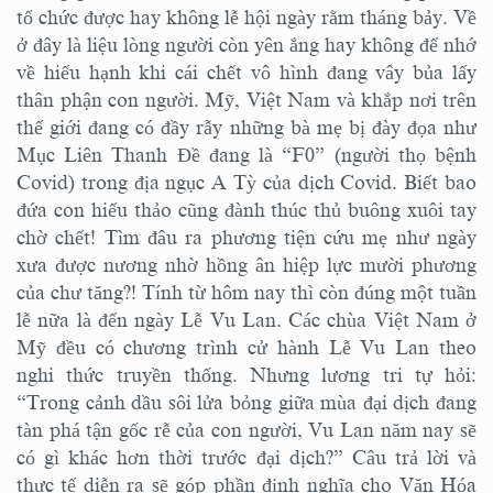
tổ chức được hay không lễ hội ngày rằm tháng bảy. Về
ở đây là liệu lòng người còn yên ắng hay không để nhớ
về hiếu hạnh khi cái chết vô hình đang vây bủa lấy
thân phận con người. Mỹ, Việt Nam và khắp nơi trên
thế giới đang có đầy rẫy những bà mẹ bị đày đọa như
Mục Liên Thanh Đề đang là “F0” (người thọ bệnh
Covid) trong địa ngục A Tỳ của dịch Covid. Biết bao
đứa con hiếu thảo cũng đành thúc thủ buông xuôi tay
chờ chết! Tìm đâu ra phương tiện cứu mẹ như ngày
xưa được nương nhờ hồng ân hiệp lực mười phương
của chư tăng?! Tính từ hôm nay thì còn đúng một tuần
lễ nữa là đến ngày Lễ Vu Lan. Các chùa Việt Nam ở
Mỹ đều có chương trình cử hành Lễ Vu Lan theo
nghi thức truyền thống. Nhưng lương tri tự hỏi:
“Trong cảnh dầu sôi lửa bỏng giữa mùa đại dịch đang
tàn phá tận gốc rễ của con người, Vu Lan năm nay sẽ
có gì khác hơn thời trước đại dịch?” Câu trả lời và
thực tế diễn ra sẽ góp phần định nghĩa cho Văn Hóa