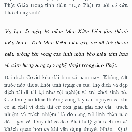
Phật Giáo trong tinh thần “Đạo Phật ra đời để cứu
khổ chúng sinh”.
Vu Lan là ngày kỷ niệm Mục Kiền Liên tâm thành
hiếu hạnh. Tích Mục Kiền Liên cứu mẹ đã trở thành
biểu tưởng bái vọng của tinh thần báo hiếu tâm linh
và cảm hứng sáng tạo nghệ thuật trong đạo Phật.
Đại dịch Covid kéo dài hơn cả năm nay. Không đất
nước nào thoát khỏi tình trạng cù cưa thọ dịch và dập
dịch tái đi tái lại như tội nghiệt và trò chơi sinh tử.
Các tôn giáo khác thường cung tay cầu nguyện và khi
có ai chết vì dịch thì cứ đơn giản gán cho cái “trách
nhiệm vô trách nhiệm” là do đấng tối linh thần nào
đó… gọi về. Duy chỉ có đạo Phật là lý giải rạch ròi và
khách quan hơn cả khi vận dụng thuyết Nhân - Quả