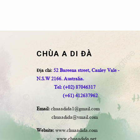
CHÙA A DI ĐÀ
Địa chỉ:
52 Bareena street, Canley Vale -
N.S.W 2166. Australia.
Tel: (+02) 87046317
(+61) 412637962
Email:
chuaadida1@gmail.com
chuaadida@ymail.com
Website:
www.chuaadida.com
www.chuaadida.net