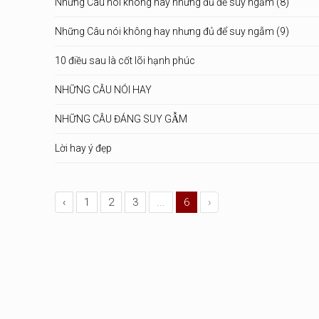
Những Câu nói không hay nhưng đủ để suy ngẫm (8)
Những Câu nói không hay nhưng đủ để suy ngẫm (9)
10 điều sau là cốt lõi hạnh phúc
NHỮNG CÂU NÓI HAY
NHỮNG CÂU ĐÁNG SUY GẪM
Lời hay ý đẹp
‹
1
2
3
...
6
›