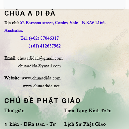
CHÙA A DI ĐÀ
Địa chỉ:
52 Bareena street, Canley Vale - N.S.W 2166.
Australia.
Tel: (+02) 87046317
(+61) 412637962
Email:
chuaadida1@gmail.com
chuaadida@ymail.com
Website:
www.chuaadida.com
www.chuaadida.net
CHỦ ĐỀ PHẬT GIÁO
Thư giãn
Tam Tạng Kinh Điển
Ý kiến - Diễn Đàn - Tư
Lịch Sử Phật Giáo