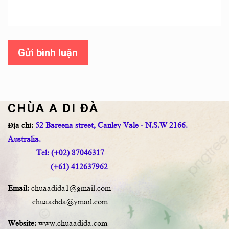
Gửi bình luận
CHÙA A DI ĐÀ
Địa chỉ:
52 Bareena street, Canley Vale - N.S.W 2166.
Australia.
Tel: (+02) 87046317
(+61) 412637962
Email:
chuaadida1@gmail.com
chuaadida@ymail.com
Website:
www.chuaadida.com