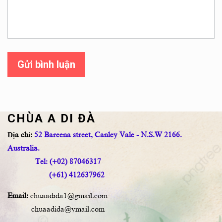
Gửi bình luận
CHÙA A DI ĐÀ
Địa chỉ:
52 Bareena street, Canley Vale - N.S.W 2166.
Australia.
Tel: (+02) 87046317
(+61) 412637962
Email:
chuaadida1@gmail.com
chuaadida@ymail.com