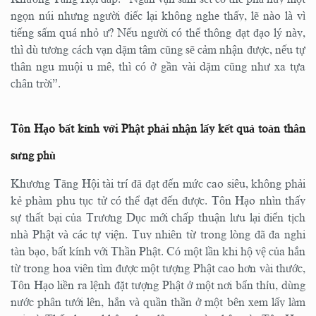
ngọn núi nhưng người điếc lại không nghe thấy, lẽ nào là vì
tiếng sấm quá nhỏ ư? Nếu người có thể thông đạt đạo lý này,
thì dù tương cách vạn dặm tâm cũng sẽ cảm nhận được, nếu tự
thân ngu muội u mê, thì có ở gần vài dặm cũng như xa tựa
chân trời”.
Tôn Hạo bất kính với Phật phải nhận lấy kết quả toàn thân
sưng phù
Khương Tăng Hội tài trí đã đạt đến mức cao siêu, không phải
kẻ phàm phu tục tử có thể đạt đến được. Tôn Hạo nhìn thấy
sự thất bại của Trương Dục mới chấp thuận lưu lại điển tịch
nhà Phật và các tự viện. Tuy nhiên từ trong lòng đã đa nghi
tàn bạo, bất kính với Thần Phật. Có một lần khi hộ vệ của hắn
từ trong hoa viên tìm được một tượng Phật cao hơn vài thước,
Tôn Hạo liền ra lệnh đặt tượng Phật ở một nơi bẩn thỉu, dùng
nước phân tưới lên, hắn và quần thần ở một bên xem lấy làm