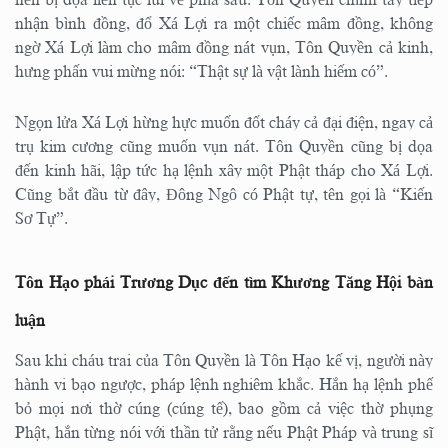
nên bị dọa liên tục lui về phía sau. Tôn Quyền chính tay tiếp
nhận bình đồng, đổ Xá Lợi ra một chiếc mâm đồng, không
ngờ Xá Lợi làm cho mâm đồng nát vụn, Tôn Quyền cả kinh,
hưng phấn vui mừng nói: “Thật sự là vật lành hiếm có”.
Ngọn lửa Xá Lợi hừng hực muốn đốt cháy cả đại điện, ngay cả
trụ kim cương cũng muốn vụn nát. Tôn Quyền cũng bị dọa
đến kinh hãi, lập tức hạ lệnh xây một Phật tháp cho Xá Lợi.
Cũng bắt đầu từ đây, Đông Ngô có Phật tự, tên gọi là “Kiến
Sơ Tự”.
Tôn Hạo phái Trương Dục đến tìm Khương Tăng Hội bàn
luận
Sau khi cháu trai của Tôn Quyền là Tôn Hạo kế vị, người này
hành vi bạo ngược, pháp lệnh nghiêm khắc. Hắn hạ lệnh phế
bỏ mọi nơi thờ cúng (cúng tế), bao gồm cả việc thờ phụng
Phật, hắn từng nói với thần tử rằng nếu Phật Pháp và trung sĩ