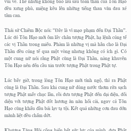
vui vẻ. Thế nhưng không bao lâu sau toàn thân của Tôn Hạo
đều xưng phù, miệng kêu lên những tiếng than vãn đau xé
tâm can.
Thái sử Chiêm Bộc nói: “Đây là vì mạo phạm đến Đại Thần”.
Lúc đó Tôn Hạo mới ôm lấy chân tượng Phật, hạ lệnh cúng tế
các vị Thần trong miếu. Phàm là những vị mà hắn cho là Đại
Thần đều cúng tế qua một vòng nhưng không có ích gì. Có
một cung nữ nói rằng Phật cũng là Đại Thần, nàng khuyên
Tôn Hạo nên đến cầu xin trước tượng Phật trong Phật tự.
Lúc bấy giờ, trong lòng Tôn Hạo mới tỉnh ngộ, thì ra Phật
cũng là Đại Thần. Sau khi cung nữ dùng nước thơm rửa sạch
tượng Phật mấy chục lần, rồi đưa tượng Phật đến đại điện, đối
diện với tượng Phật đốt hương ăn năn hối cải, ngay cả Tôn
Hạo cũng khấu đầu bái lạy tạ tội. Kết quả những cơn đau đớn
mãnh liệt đều chấm dứt.
Khương Tăng Hội cống hiến hết sức lực của mình, đưa Phật