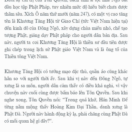
đầu học tập Phật Pháp, tuy nhiên mức độ hiểu biết chưa được
thâm sâu. Xích Ô năm thứ mười (năm 247), có một vị cao tăng
tên là Khương Tăng Hội từ Giao Chỉ (tức Việt Nam hiện tại)
đến kinh đô của Đông Ngô, xây dựng chùa miếu nhỏ, chế tạo
tượng Phật, giảng dạy Phật pháp cho người dân bản địa. Sau
này, người ta coi Khương Tăng Hội là thiền sư đầu tiên được
ghi chép trong lịch sử Phật giáo Việt Nam và là ông tổ của
Thiền tông Việt Nam.
Khương Tăng Hội có tướng mạo đặc thù, quần áo cũng khác
hẳn so với người thời ấy. Sau khi vị này đến Đông Ngô, tự
xưng là sa môn, người dân cảm thấy có điều khả nghi, vì vậy
chuyện này cuối cùng được bẩm báo lên Tôn Quyền. Sau khi
nghe xong, Tôn Quyền nói: “Trong quá khứ, Hán Minh Đế
từng nằm mộng thấy Hoàng Kim Đại Thần, danh xưng là
Phật Đà. Người này hành động kỳ lạ, phải chăng cùng Phật Đà
có mối quan hệ gì đây?”.