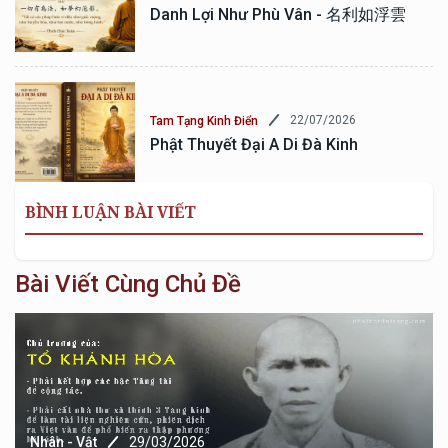
Danh Lợi Như Phù Vân - 名利如浮雲
22/07/2026
Tam Tạng Kinh Điển
Phật Thuyết Đại A Di Đà Kinh
BÌNH LUẬN BÀI VIẾT
Bài Viết Cùng Chủ Đề
Nhân - Vật
29/03/2026