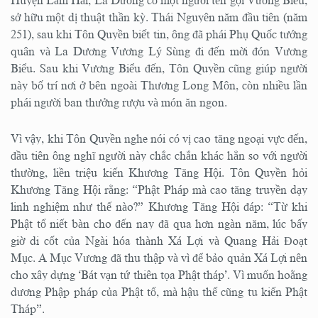
Huyện Lâm Hải, La Dương có một người tên gọi Vương Biểu,
sở hữu một dị thuật thần kỳ. Thái Nguyên năm đầu tiên (năm
251), sau khi Tôn Quyền biết tin, ông đã phái Phụ Quốc tướng
quân và La Dương Vương Lý Sùng đi đến mời đón Vương
Biểu. Sau khi Vương Biểu đến, Tôn Quyền cũng giúp người
này bố trí nơi ở bên ngoài Thương Long Môn, còn nhiều lần
phái người ban thưởng rượu và món ăn ngon.
Vì vậy, khi Tôn Quyền nghe nói có vị cao tăng ngoại vực đến,
đầu tiên ông nghĩ người này chắc chắn khác hẳn so với người
thường, liền triệu kiến Khương Tăng Hội. Tôn Quyền hỏi
Khương Tăng Hội rằng: “Phật Pháp mà cao tăng truyền dạy
linh nghiệm như thế nào?” Khương Tăng Hội đáp: “Từ khi
Phật tổ niết bàn cho đến nay đã qua hơn ngàn năm, lúc bấy
giờ di cốt của Ngài hóa thành Xá Lợi và Quang Hải Đoạt
Mục. A Mục Vương đã thu thập và vì để bảo quản Xá Lợi nên
cho xây dựng ‘Bát vạn tứ thiên tọa Phật tháp’. Vì muốn hoằng
dương Phập pháp của Phật tổ, mà hậu thế cũng tu kiến Phật
Tháp”.