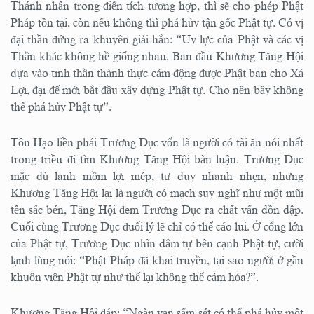
Thánh nhân trong điển tích tương hợp, thì sẽ cho phép Phật
Pháp tồn tại, còn nếu không thì phá hủy tận gốc Phật tự. Có vị
đại thần đứng ra khuyên giải hắn: “Uy lực của Phật và các vị
Thần khác không hề giống nhau. Ban đầu Khương Tăng Hội
dựa vào tinh thần thành thực cảm động được Phật ban cho Xá
Lợi, đại đế mới bắt đầu xây dựng Phật tự. Cho nên bây không
thể phá hủy Phật tự”.
Tôn Hạo liền phái Trương Dục vốn là người có tài ăn nói nhất
trong triều đi tìm Khương Tăng Hội bàn luận. Trương Dục
mặc dù lanh mồm lợi mép, tư duy nhanh nhẹn, nhưng
Khương Tăng Hội lại là người có mạch suy nghĩ như một mũi
tên sắc bén, Tăng Hội đem Trương Dục ra chất vấn dồn dập.
Cuối cùng Trương Dục đuối lý lẽ chỉ có thể cáo lui. Ở cổng lớn
của Phật tự, Trương Dục nhìn dâm tự bên cạnh Phật tự, cười
lạnh lùng nói: “Phật Pháp đã khai truyền, tại sao người ở gần
khuôn viên Phật tự như thế lại không thể cảm hóa?”.
Khương Tăng Hội đáp: “Ngàn vạn sấm sét có thể phá hủy một